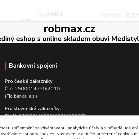
robmax.cz
ediný eshop s online skladem obuvi Medisty
Bankovní spojení
Pro české zákazníky:
Č. ú: 2900014730/2010
(Fio banka, a.s.)
Pro slovenské zákazníky:
IBAN: CZ2220100000002800025555
BIC/SWIFT: FIOBCZPPXXX
čnost, zpříjemnění používání webu, analytické účely a v případě udělení
(Fio banka, a.s.)
y využíváme soubory cookies. Nastavení vlastních preferencí cookies mů