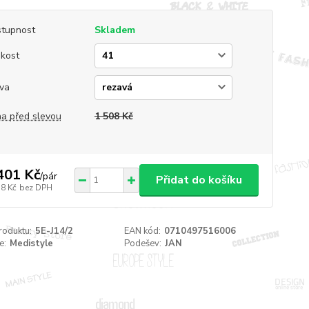
tupnost
Skladem
ikost
va
a před slevou
1 508 Kč
401 Kč
/
pár
Přidat do košíku
58 Kč
bez DPH
roduktu:
5E-J14/2
EAN kód:
0710497516006
e:
Medistyle
Podešev:
JAN