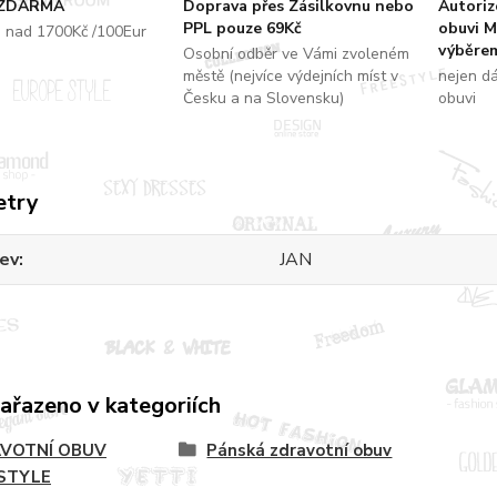
 ZDARMA
Doprava přes Zásilkovnu nebo
Autori
PPL pouze 69Kč
obuvi M
u nad 1700Kč /100Eur
výběrem
Osobní odběr ve Vámi zvoleném
městě (nejvíce výdejních míst v
nejen d
Česku a na Slovensku)
obuvi
etry
ev
JAN
zařazeno v kategoriích
VOTNÍ OBUV
Pánská zdravotní obuv
STYLE