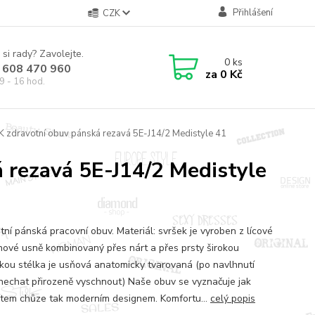
Přihlášení
CZK
 si rady? Zavolejte.
0
ks
 608 470 960
za
0 Kč
9 - 16 hod.
K zdravotní obuv pánská rezavá 5E-J14/2 Medistyle 41
 rezavá 5E-J14/2 Medistyle
tní pánská pracovní obuv. Materiál: svršek je vyroben z lícové
nové usně kombinovaný přes nárt a přes prsty širokou
kou stélka je usňová anatomicky tvarovaná (po navlhnutí
nechat přirozeně vyschnout) Naše obuv se vyznačuje jak
tem chůze tak moderním designem. Komfortu...
celý popis