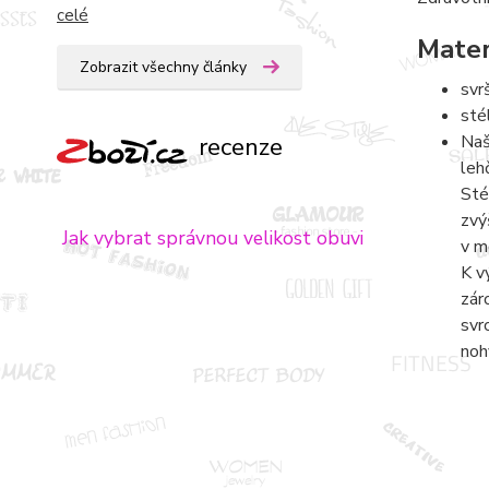
celé
Mater
Zobrazit všechny články
svr
sté
Naš
recenze
leh
Sté
zvý
Jak vybrat správnou velikost obuvi
v m
K v
zár
svr
noh