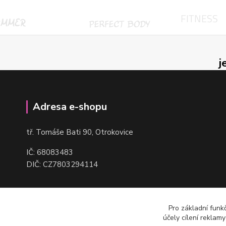
j
Adresa e-shopu
t
ř. Tomáše Bati 90, Otrokovice
IČ: 68083483
DIČ: CZ7803294114
Pro základní funk
účely cílení reklam