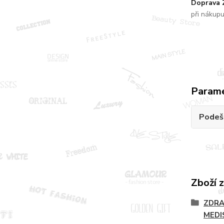
Doprava
při nákup
Param
Podeš
Zboží 
ZDRA
MEDI