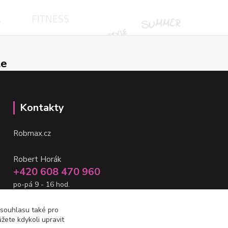
le
Kontakty
Robmax.cz
Robert Horák
+420 608 470 960
po-pá 9 - 16 hod.
info@robmax.cz
 souhlasu také pro
žete kdykoli upravit