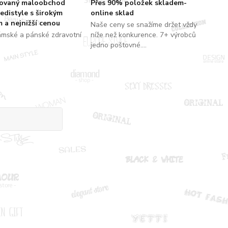
zovaný maloobchod
Přes 90% položek skladem-
edistyle s širokým
online sklad
 a nejnižší cenou
Naše ceny se snažíme držet vždy
ámské a pánské zdravotní
níže než konkurence. 7+ výrobců
jedno poštovné....