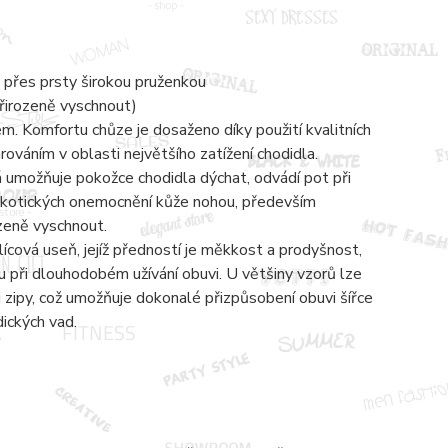
 přes prsty širokou pruženkou
přirozeně vyschnout)
 Komfortu chůze je dosaženo díky použití kvalitních
váním v oblasti největšího zatížení chodidla.
á umožňuje pokožce chodidla dýchat, odvádí pot při
mykotických onemocnění kůže nohou, především
ozeně vyschnout.
lícová useň, jejíž předností je měkkost a prodyšnost,
 při dlouhodobém užívání obuvi. U většiny vzorů lze
zipy, což umožňuje dokonalé přizpůsobení obuvi šířce
dických vad.