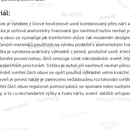
iál:
šek je vyroben z lícové hovězinové usně kombinovaný přes nárt a
lka je usňová anatomicky tvarovaná (po navlhnutí nutno nechat 
e obuv se vyznačuje jak komfortem chůze tak moderním designem.
čených materiálů použitých na výrobu podešví s anatomickým tvaro
lka je vyrobena prakticky výhradně z jemné, prodyšné usně, kter
šeném pocení nohou, čímž omezuje vznik mikrobiálních, event. 
eziprstních prostorách. Stélku je nutné při navlhnutí nechat přir
ýrobě svrchní části obuvi se opět používá výhradně velmi kvalitní 
oveň je pevná takže je zamezeno nežádoucímu roztahování svršku
chní část obuvi regulovat pomocí pásků se sponami nebo suchými 
y, a to i u nestandartní výšky a tvaru nártu, event. dalších ortope