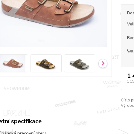
Dos
Vel
Bar
Cen
1 
1 1
Číslo p
Výrobc
tní specifikace
 pánská pracovní obuv.