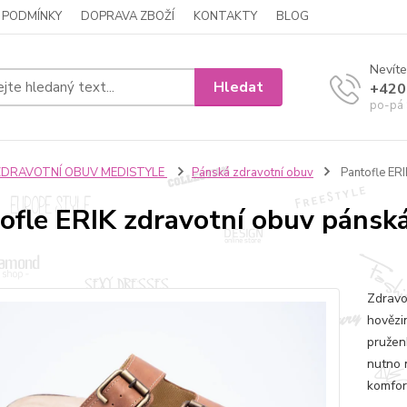
 PODMÍNKY
DOPRAVA ZBOŽÍ
KONTAKTY
BLOG
Nevíte
Hledat
+420
po-pá 
ZDRAVOTNÍ OBUV MEDISTYLE
Pánská zdravotní obuv
Pantofle ERI
ofle ERIK zdravotní obuv pánská
Zdravo
hovězi
pružen
nutno 
komfor