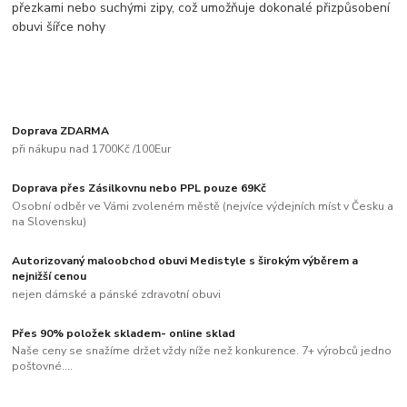
přezkami nebo suchými zipy, což umožňuje dokonalé přizpůsobení
obuvi šířce nohy
Doprava ZDARMA
při nákupu nad 1700Kč /100Eur
Doprava přes Zásilkovnu nebo PPL pouze 69Kč
Osobní odběr ve Vámi zvoleném městě (nejvíce výdejních míst v Česku a
na Slovensku)
Autorizovaný maloobchod obuvi Medistyle s širokým výběrem a
nejnižší cenou
nejen dámské a pánské zdravotní obuvi
Přes 90% položek skladem- online sklad
Naše ceny se snažíme držet vždy níže než konkurence. 7+ výrobců jedno
poštovné....