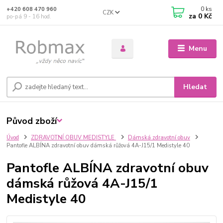
0
ks
+420 608 470 960
CZK
za
0 Kč
po-pá 9 - 16 hod.
Menu
Hledat
Původ zboží
Úvod
ZDRAVOTNÍ OBUV MEDISTYLE
Dámská zdravotní obuv
Pantofle ALBÍNA zdravotní obuv dámská růžová 4A-J15/1 Medistyle 40
Pantofle ALBÍNA zdravotní obuv
dámská růžová 4A-J15/1
Medistyle 40