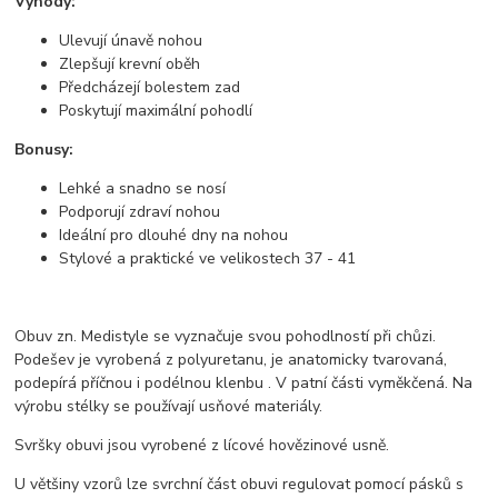
Výhody:
Ulevují únavě nohou
Zlepšují krevní oběh
Předcházejí bolestem zad
Poskytují maximální pohodlí
Bonusy:
Lehké a snadno se nosí
Podporují zdraví nohou
Ideální pro dlouhé dny na nohou
Stylové a praktické ve velikostech 37 - 41
Obuv zn. Medistyle se vyznačuje svou pohodlností při chůzi.
Podešev je vyrobená z polyuretanu, je anatomicky tvarovaná,
podepírá příčnou i podélnou klenbu . V patní části vyměkčená. Na
výrobu stélky se používají usňové materiály.
Svršky obuvi jsou vyrobené z lícové hovězinové usně.
U většiny vzorů lze svrchní část obuvi regulovat pomocí pásků s