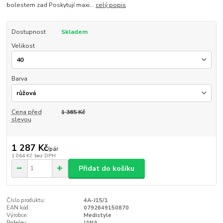
bolestem zad Poskytují maxi...
celý popis
Dostupnost
Skladem
Velikost
Barva
Cena před
1 365 Kč
slevou
1 287 Kč
/
pár
1 064 Kč
bez DPH
Přidat do košíku
Číslo produktu:
4A-J15/1
EAN kód:
0792649150870
Výrobce:
Medistyle
Podešev:
JANA