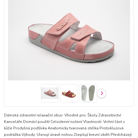
Dámská zdravotní relaxační obuv Vhodné pro: Školy Zdravotnictví
Kanceláře Domácí použití Celodenní nošení Vlastnosti: Vrchní část z
kůže Prodyšná podšívka Anatomicky tvarovaná stélka Protiskluzová
podrážka Výhody: Ulevují únavě nohou Zlepšují krevní oběh Předcházejí