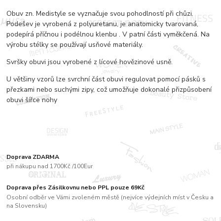
Obuv zn. Medistyle se vyznačuje svou pohodlností při chůzi.
Podešev je vyrobená z polyuretanu, je anatomicky tvarovaná,
podepírá příčnou i podélnou klenbu . V patní části vyměkčená. Na
výrobu stélky se používají usňové materiály.
Svršky obuvi jsou vyrobené z lícové hovězinové usně.
U většiny vzorů lze svrchní část obuvi regulovat pomocí pásků s
přezkami nebo suchými zipy, což umožňuje dokonalé přizpůsobení
obuvi šířce nohy
Doprava ZDARMA
při nákupu nad 1700Kč /100Eur
Doprava přes Zásilkovnu nebo PPL pouze 69Kč
Osobní odběr ve Vámi zvoleném městě (nejvíce výdejních míst v Česku a
na Slovensku)