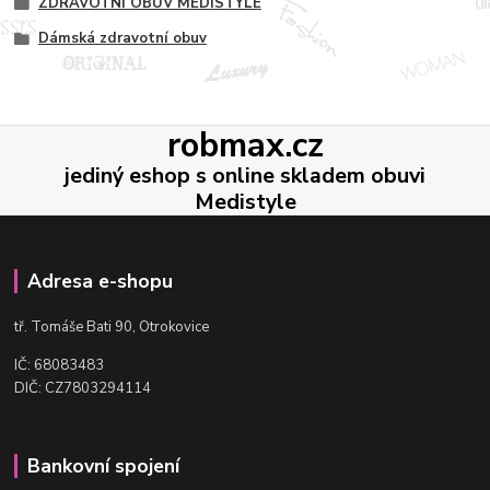
ZDRAVOTNÍ OBUV MEDISTYLE
Dámská zdravotní obuv
robmax.cz
jediný eshop s online skladem obuvi
Medistyle
Adresa e-shopu
t
ř. Tomáše Bati 90, Otrokovice
IČ: 68083483
DIČ: CZ7803294114
Bankovní spojení