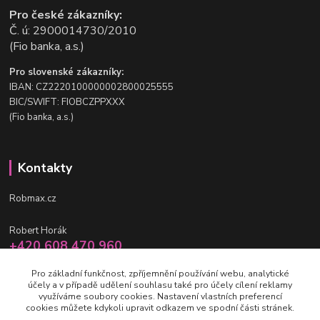
Pro české zákazníky:
Č. ú: 2900014730/2010
(Fio banka, a.s.)
Pro slovenské zákazníky:
IBAN: CZ2220100000002800025555
BIC/SWIFT: FIOBCZPPXXX
(Fio banka, a.s.)
Kontakty
Robmax.cz
Robert Horák
+420 608 470 960
po-pá 9 - 16 hod.
Pro základní funkčnost, zpříjemnění používání webu, analytické
účely a v případě udělení souhlasu také pro účely cílení reklamy
info@robmax.cz
využíváme soubory cookies. Nastavení vlastních preferencí
cookies můžete kdykoli upravit odkazem ve spodní části stránek.