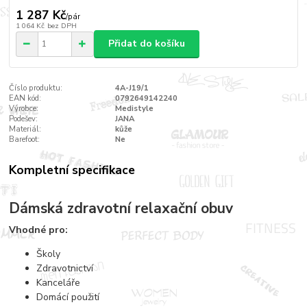
1 287 Kč
/
pár
1 064 Kč
bez DPH
Přidat do košíku
Číslo produktu:
4A-J19/1
EAN kód:
0792649142240
Výrobce:
Medistyle
Podešev:
JANA
Materiál:
kůže
Barefoot:
Ne
Kompletní specifikace
Dámská zdravotní relaxační obuv
Vhodné pro:
Školy
Zdravotnictví
Kanceláře
Domácí použití