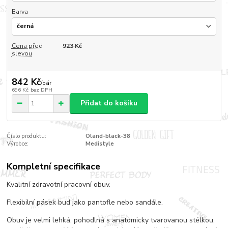
Barva
Cena před
923 Kč
slevou
842 Kč
/
pár
696 Kč
bez DPH
Přidat do košíku
Číslo produktu:
Oland-black-38
Výrobce:
Medistyle
Kompletní specifikace
Kvalitní zdravotní pracovní obuv.
Flexibilní pásek bud jako pantofle nebo sandále.
Obuv je velmi lehká, pohodlná s anatomicky tvarovanou stélkou,