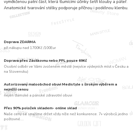
vyměkčenou patní část, která tlumícími účinky šetří klouby a páteř.
Anatomické tvarování stélky podporuje příčnou i podélnou klenbu.
Doprava ZDARMA
při nákupu nad 1700Kč /100Eur
Doprava přes Zásilkovnu nebo PPL pouze 69Kč
Osobní odběr ve Vámi zvoleném městě (nejvíce výdejních míst v Česku a
na Slovensku)
Autorizovaný maloobchod obuvi Medistyle s širokým výběrem a
nejnižší cenou
nejen dámské a pánské zdravotní obuvi
Přes 90% položek skladem- online sklad
Naše ceny se snažíme držet vždy níže než konkurence. 7+ výrobců jedno
poštovné....