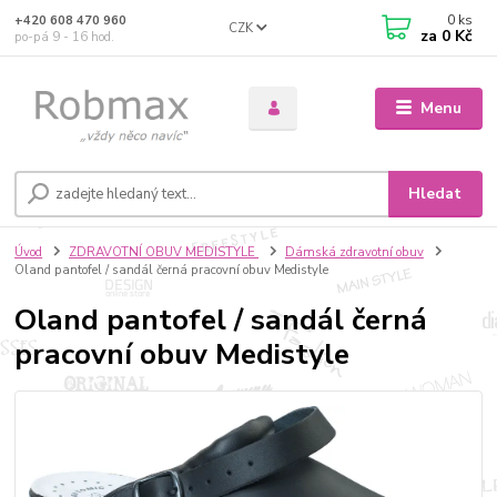
0
ks
+420 608 470 960
CZK
za
0 Kč
po-pá 9 - 16 hod.
Menu
Hledat
Úvod
ZDRAVOTNÍ OBUV MEDISTYLE
Dámská zdravotní obuv
Oland pantofel / sandál černá pracovní obuv Medistyle
Oland pantofel / sandál černá
pracovní obuv Medistyle