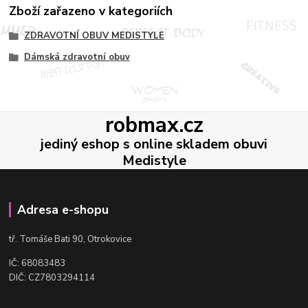
Zboží zařazeno v kategoriích
ZDRAVOTNÍ OBUV MEDISTYLE
Dámská zdravotní obuv
robmax.cz
jediný eshop s online skladem obuvi
Medistyle
Adresa e-shopu
t
ř. Tomáše Bati 90, Otrokovice
IČ: 68083483
DIČ: CZ7803294114