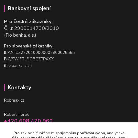
Bankovní spojení
Pro české zákazníky:
Č. ú: 2900014730/2010
(Fio banka, a.s.)
Pro slovenské zákazníky:
IBAN: CZ2220100000002800025555
BIC/SWIFT: FIOBCZPPXXX
(Fio banka, a.s.)
Kontakty
Robmax.cz
Robert Horák
+420 608 470 960
po-pá 9 - 16 hod.
Pro základní funkčnost, zpříjemnění používání webu, analytické