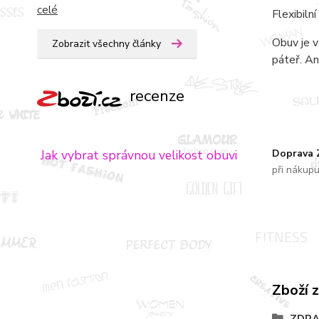
celé
Flexibiln
Obuv je v
Zobrazit všechny články
páteř. An
recenze
Doprava
Jak vybrat správnou velikost obuvi
při nákup
Zboží 
ZDRA