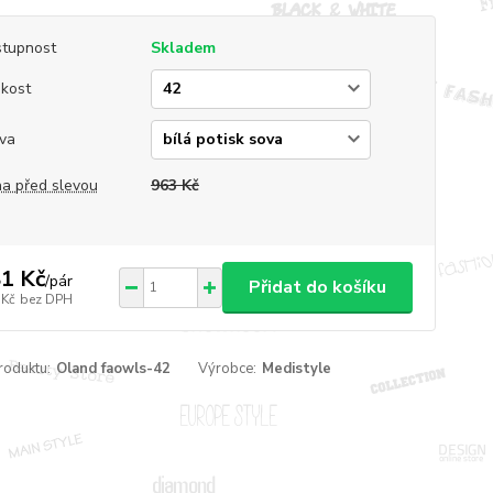
tupnost
Skladem
ikost
va
a před slevou
963 Kč
1 Kč
/
pár
Přidat do košíku
 Kč
bez DPH
roduktu:
Oland faowls-42
Výrobce:
Medistyle