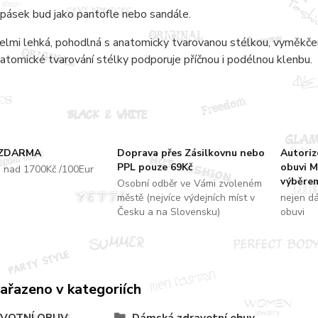
í pásek bud jako pantofle nebo sandále.
elmi lehká, pohodlná s anatomicky tvarovanou stélkou, vyměkčeno
atomické tvarování stélky podporuje příčnou i podélnou klenbu.
 ZDARMA
Doprava přes Zásilkovnu nebo
Autori
PPL pouze 69Kč
obuvi M
u nad 1700Kč /100Eur
výběrem
Osobní odběr ve Vámi zvoleném
městě (nejvíce výdejních míst v
nejen d
Česku a na Slovensku)
obuvi
zařazeno v kategoriích
VOTNÍ OBUV
Dámská zdravotní obuv