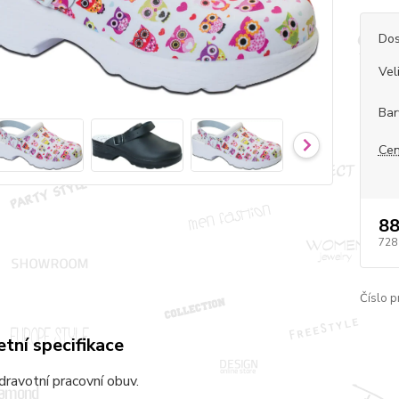
Dos
Vel
Bar
Cen
88
728
Číslo p
tní specifikace
zdravotní pracovní obuv.