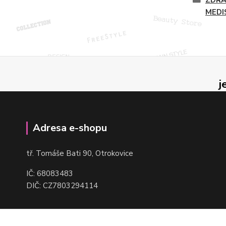
MEDI
j
Adresa e-shopu
t
ř. Tomáše Bati 90, Otrokovice
IČ: 68083483
DIČ: CZ7803294114