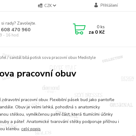
Přihlášení
CZK
 si rady? Zavolejte.
0
ks
 608 470 960
za
0 Kč
9 - 16 hod.
fel / sandál bílá potisk sova pracovní obuv Medistyle
sova pracovní obuv
í zdravotní pracovní obuv. Flexibilní pásek bud jako pantofle
andále. Obuv je velmi lehká, pohodlná s anatomicky
anou stélkou, vyměkčenou patní část, která tlumícími účinky
klouby a páteř. Anatomické tvarování stélky podporuje příčnou i
ou klenbu.
celý popis