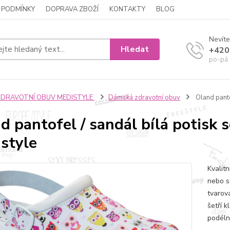
 PODMÍNKY
DOPRAVA ZBOŽÍ
KONTAKTY
BLOG
Nevíte
Hledat
+420
po-pá 
ZDRAVOTNÍ OBUV MEDISTYLE
Dámská zdravotní obuv
Oland panto
d pantofel / sandál bílá potisk 
style
Kvalitn
nebo s
tvarov
šetří 
podéln