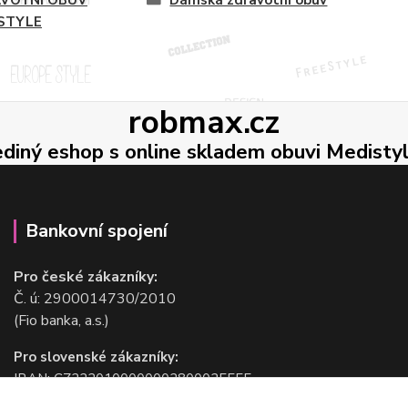
STYLE
robmax.cz
ediný eshop s online skladem obuvi Medisty
Bankovní spojení
Pro české zákazníky:
Č. ú: 2900014730/2010
(Fio banka, a.s.)
Pro slovenské zákazníky:
IBAN: CZ2220100000002800025555
BIC/SWIFT: FIOBCZPPXXX