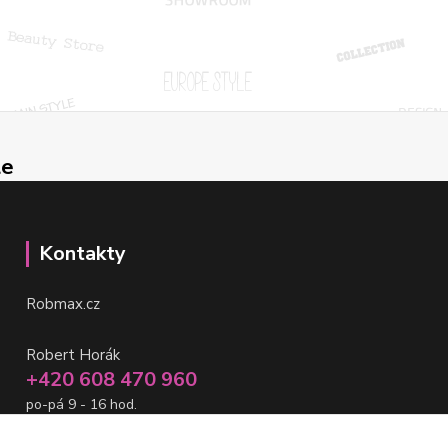
le
Kontakty
Robmax.cz
Robert Horák
+420 608 470 960
po-pá 9 - 16 hod.
info@robmax.cz