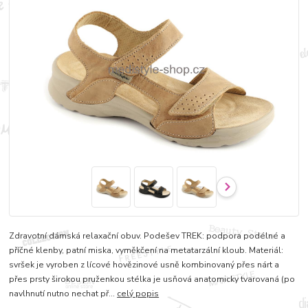
Zdravotní dámská relaxační obuv. Podešev TREK: podpora podélné a
příčné klenby, patní miska, vyměkčení na metatarzální kloub. Materiál:
svršek je vyroben z lícové hovězinové usně kombinovaný přes nárt a
přes prsty širokou pruženkou stélka je usňová anatomicky tvarovaná (po
navlhnutí nutno nechat př...
celý popis