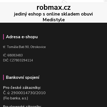
robmax.cz
jediný eshop s online skladem obuvi
Medistyle
Adresa e-shopu
t
ř. Tomáše Bati 90, Otrokovice
IČ: 68083483
DIČ: CZ7803294114
Bankovní spojení
Pro české zákazníky:
Č. ú: 2900014730/2010
(Fio banka, a.s.)
Pro slovenské zákazníky: