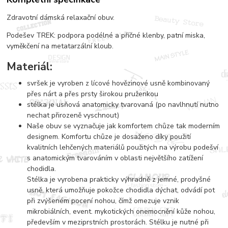
Zdravotní dámská relaxační obuv.
Podešev TREK: podpora podélné a příčné klenby, patní miska,
vyměkčení na metatarzální kloub.
Materiál:
svršek je vyroben z lícové hovězinové usně kombinovaný
přes nárt a přes prsty širokou pruženkou
stélka je usňová anatomicky tvarovaná (po navlhnutí nutno
nechat přirozeně vyschnout)
Naše obuv se vyznačuje jak komfortem chůze tak moderním
designem. Komfortu chůze je dosaženo díky použití
kvalitních lehčených materiálů použitých na výrobu podešví
s anatomickým tvarováním v oblasti největšího zatížení
chodidla.
Stélka je vyrobena prakticky výhradně z jemné, prodyšné
usně, která umožňuje pokožce chodidla dýchat, odvádí pot
při zvýšeném pocení nohou, čímž omezuje vznik
mikrobiálních, event. mykotických onemocnění kůže nohou,
především v meziprstních prostorách. Stélku je nutné při