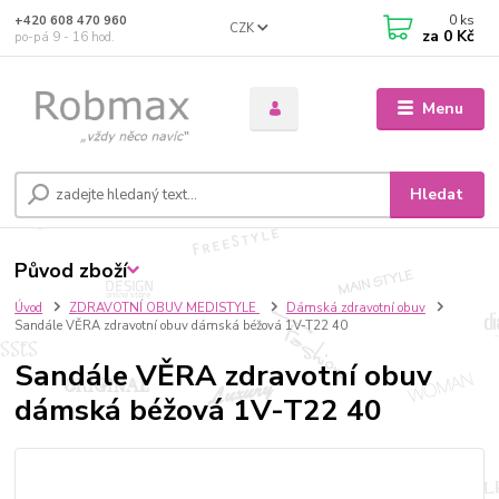
0
ks
+420 608 470 960
CZK
za
0 Kč
po-pá 9 - 16 hod.
Menu
Hledat
Původ zboží
Úvod
ZDRAVOTNÍ OBUV MEDISTYLE
Dámská zdravotní obuv
Sandále VĚRA zdravotní obuv dámská béžová 1V-T22 40
Sandále VĚRA zdravotní obuv
dámská béžová 1V-T22 40