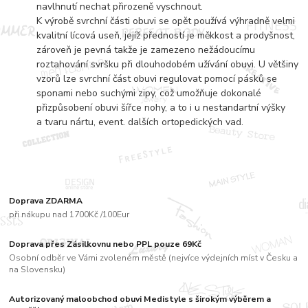
navlhnutí nechat přirozeně vyschnout.
K výrobě svrchní části obuvi se opět používá výhradně velmi
kvalitní lícová useň, jejíž předností je měkkost a prodyšnost,
zároveň je pevná takže je zamezeno nežádoucímu
roztahování svršku při dlouhodobém užívání obuvi. U většiny
vzorů lze svrchní část obuvi regulovat pomocí pásků se
sponami nebo suchými zipy, což umožňuje dokonalé
přizpůsobení obuvi šířce nohy, a to i u nestandartní výšky
a tvaru nártu, event. dalších ortopedických vad.
Doprava ZDARMA
při nákupu nad 1700Kč /100Eur
Doprava přes Zásilkovnu nebo PPL pouze 69Kč
Osobní odběr ve Vámi zvoleném městě (nejvíce výdejních míst v Česku a
na Slovensku)
Autorizovaný maloobchod obuvi Medistyle s širokým výběrem a