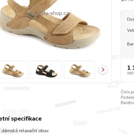
Dos
Vel
Bar
1 
990
Číslo p
Podeše
Barefoo
tní specifikace
 dámská relaxační obuv.