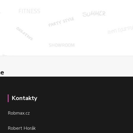
le
Kontakty
Robmax.cz
Robert Horák