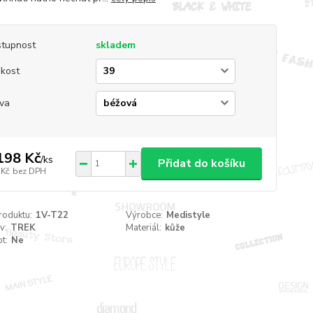
tupnost
skladem
ikost
va
198 Kč
/
ks
Přidat do košíku
 Kč
bez DPH
roduktu:
1V-T22
Výrobce:
Medistyle
v:
TREK
Materiál:
kůže
t:
Ne