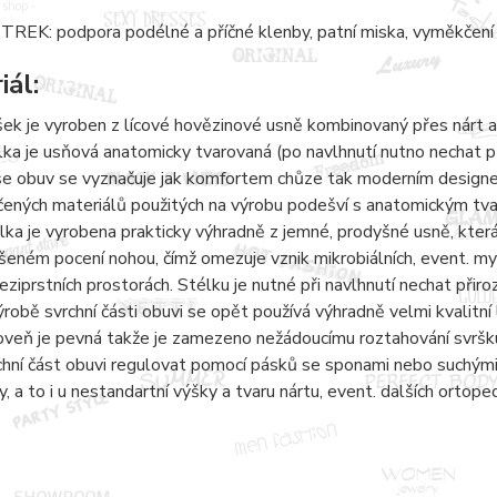
REK: podpora podélné a příčné klenby, patní miska, vyměkčení 
iál:
šek je vyroben z lícové hovězinové usně kombinovaný přes nárt a
lka je usňová anatomicky tvarovaná (po navlhnutí nutno nechat 
e obuv se vyznačuje jak komfortem chůze tak moderním designem.
čených materiálů použitých na výrobu podešví s anatomickým tvaro
lka je vyrobena prakticky výhradně z jemné, prodyšné usně, kter
šeném pocení nohou, čímž omezuje vznik mikrobiálních, event. 
eziprstních prostorách. Stélku je nutné při navlhnutí nechat přir
ýrobě svrchní části obuvi se opět používá výhradně velmi kvalitní 
oveň je pevná takže je zamezeno nežádoucímu roztahování svršku
chní část obuvi regulovat pomocí pásků se sponami nebo suchými 
y, a to i u nestandartní výšky a tvaru nártu, event. dalších ortope