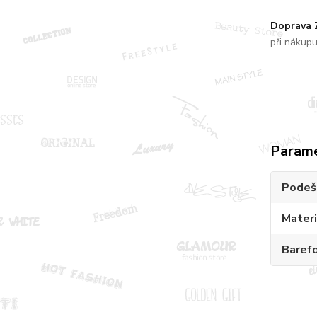
Doprava
při nákup
Param
Podeš
Materi
Baref