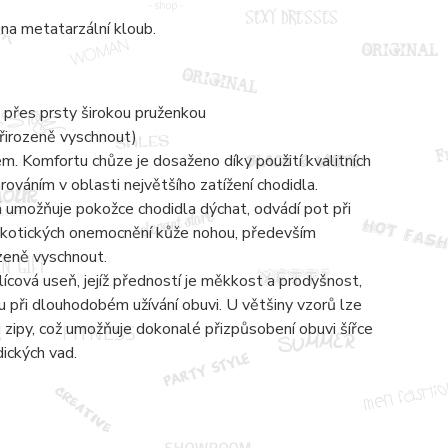
na metatarzální kloub.
 přes prsty širokou pruženkou
přirozeně vyschnout)
 Komfortu chůze je dosaženo díky použití kvalitních
váním v oblasti největšího zatížení chodidla.
á umožňuje pokožce chodidla dýchat, odvádí pot při
mykotických onemocnění kůže nohou, především
ozeně vyschnout.
lícová useň, jejíž předností je měkkost a prodyšnost,
 při dlouhodobém užívání obuvi. U většiny vzorů lze
zipy, což umožňuje dokonalé přizpůsobení obuvi šířce
dických vad.