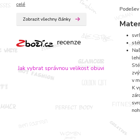
celé
Podešev T
Zobrazit všechny články
Mater
svr
recenze
sté
Naš
leh
Sté
Jak vybrat správnou velikost obuvi
zvý
v m
K v
zár
svr
noh