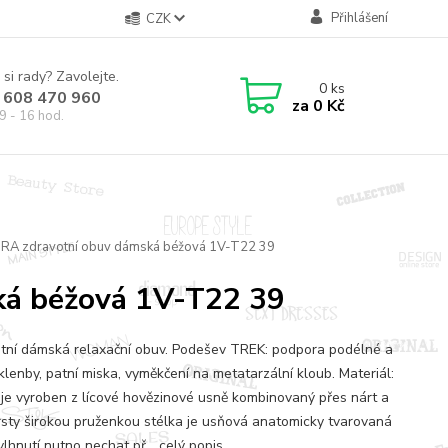
Přihlášení
CZK
 si rady? Zavolejte.
0
ks
 608 470 960
za
0 Kč
9 - 16 hod.
RA zdravotní obuv dámská béžová 1V-T22 39
ká béžová 1V-T22 39
tní dámská relaxační obuv. Podešev TREK: podpora podélné a
klenby, patní miska, vyměkčení na metatarzální kloub. Materiál:
 je vyroben z lícové hovězinové usně kombinovaný přes nárt a
rsty širokou pruženkou stélka je usňová anatomicky tvarovaná
vlhnutí nutno nechat př...
celý popis