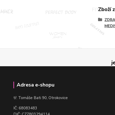
Zboží 
ZDRA
MEDI
j
Adresa e-shopu
t
ř. Tomáše Bati 90, Otrokovice
IČ: 68083483
DIČ: CZ7803294114