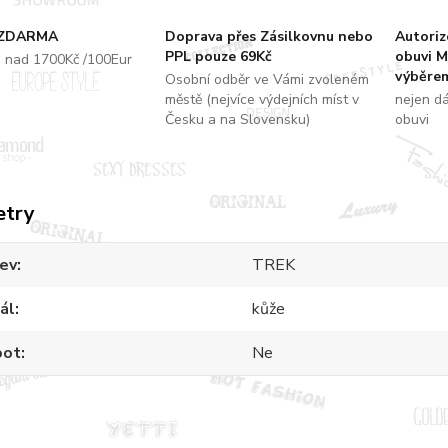
 ZDARMA
Doprava přes Zásilkovnu nebo
Autori
PPL pouze 69Kč
obuvi M
u nad 1700Kč /100Eur
výběrem
Osobní odběr ve Vámi zvoleném
městě (nejvíce výdejních míst v
nejen d
Česku a na Slovensku)
obuvi
etry
ev
TREK
ál
kůže
oot
Ne