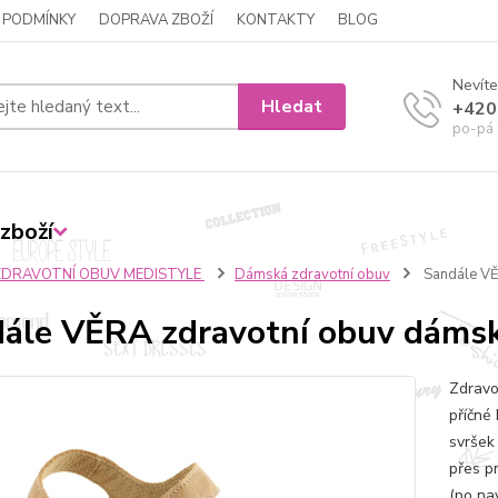
 PODMÍNKY
DOPRAVA ZBOŽÍ
KONTAKTY
BLOG
Nevíte
Hledat
+420
po-pá 
zboží
ZDRAVOTNÍ OBUV MEDISTYLE
Dámská zdravotní obuv
Sandále VĚ
ále VĚRA zdravotní obuv dáms
Zdravo
příčné 
svršek
přes p
(po na