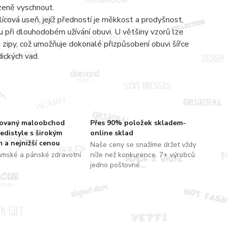
ozeně vyschnout.
lícová useň, jejíž předností je měkkost a prodyšnost,
 při dlouhodobém užívání obuvi. U většiny vzorů lze
zipy, což umožňuje dokonalé přizpůsobení obuvi šířce
dických vad.
zovaný maloobchod
Přes 90% položek skladem-
edistyle s širokým
online sklad
 a nejnižší cenou
Naše ceny se snažíme držet vždy
ámské a pánské zdravotní
níže než konkurence. 7+ výrobců
jedno poštovné....