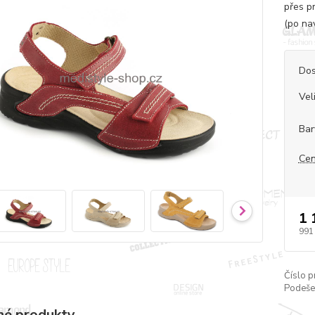
přes p
(po na
Dos
Vel
Bar
Cen
1 
991
Číslo p
Podeše
é produkty