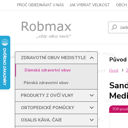
PROČ OBJEDNÁVAT U NÁS
JAK VYBRAT VELIKOST
OBCH.
ZDRAVOTNÍ OBUV MEDISTYLE
Původ 
Dámská zdravotní obuv
Úvod
Sand
Pánská zdravotní obuv
Medi
PRODUKTY Z OVČÍ VLNY
ORTOPEDICKÉ POMŮCKY
TOP prod
OXALIS KÁVA, ČAJE