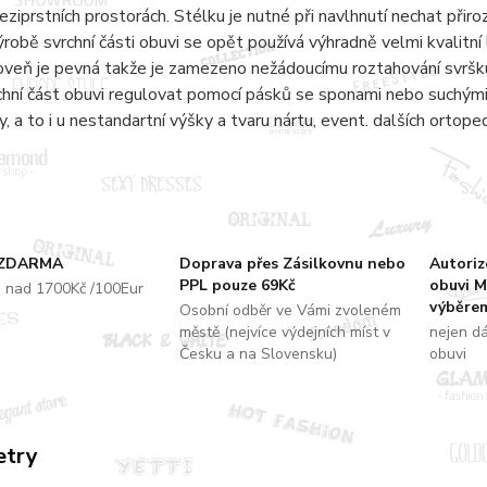
eziprstních prostorách. Stélku je nutné při navlhnutí nechat přir
ýrobě svrchní části obuvi se opět používá výhradně velmi kvalitní 
oveň je pevná takže je zamezeno nežádoucímu roztahování svršku
chní část obuvi regulovat pomocí pásků se sponami nebo suchými 
y, a to i u nestandartní výšky a tvaru nártu, event. dalších ortope
 ZDARMA
Doprava přes Zásilkovnu nebo
Autori
PPL pouze 69Kč
obuvi M
u nad 1700Kč /100Eur
výběrem
Osobní odběr ve Vámi zvoleném
městě (nejvíce výdejních míst v
nejen d
Česku a na Slovensku)
obuvi
etry