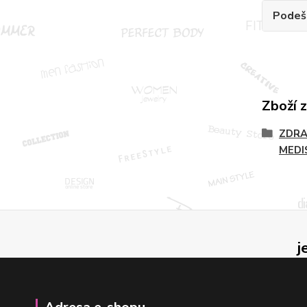
Podeš
Zboží 
ZDRA
MEDI
j