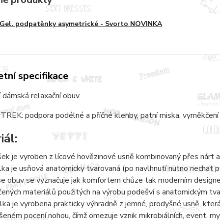
Gel. podpatěnky asymetrické - Svorto NOVINKA
tní specifikace
 dámská relaxační obuv.
REK: podpora podélné a příčné klenby, patní miska, vyměkčení 
iál:
šek je vyroben z lícové hovězinové usně kombinovaný přes nárt a
lka je usňová anatomicky tvarovaná (po navlhnutí nutno nechat 
e obuv se vyznačuje jak komfortem chůze tak moderním designem.
čených materiálů použitých na výrobu podešví s anatomickým tvaro
lka je vyrobena prakticky výhradně z jemné, prodyšné usně, kter
šeném pocení nohou, čímž omezuje vznik mikrobiálních, event. 