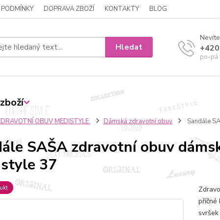
 PODMÍNKY
DOPRAVA ZBOŽÍ
KONTAKTY
BLOG
Nevíte
Hledat
+420
po-pá 
zboží
ZDRAVOTNÍ OBUV MEDISTYLE
Dámská zdravotní obuv
Sandále SA
ále SAŠA zdravotní obuv dáms
style 37
ukt
Zdravo
příčné 
svršek