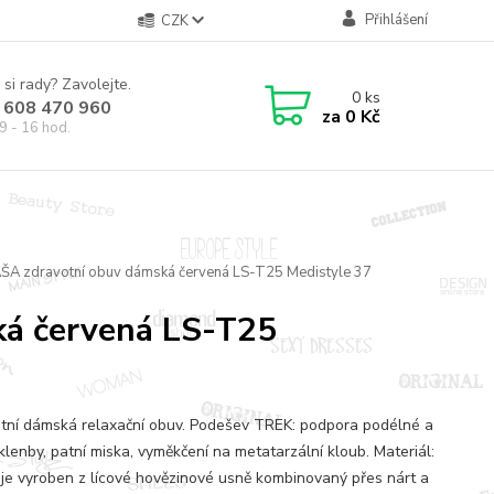
Přihlášení
CZK
 si rady? Zavolejte.
0
ks
 608 470 960
za
0 Kč
9 - 16 hod.
ŠA zdravotní obuv dámská červená LS-T25 Medistyle 37
ká červená LS-T25
tní dámská relaxační obuv. Podešev TREK: podpora podélné a
klenby, patní miska, vyměkčení na metatarzální kloub. Materiál:
 je vyroben z lícové hovězinové usně kombinovaný přes nárt a