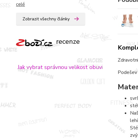
celé
Zobrazit všechny články
recenze
Komple
Zdravotní
Jak vybrat správnou velikost obuvi
Podešev T
Mater
svr
sté
Naš
leh
Sté
zvý