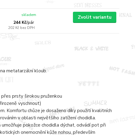
skladem
Zvolit variantu
244 Kč
/
pár
202 Kč
bez DPH
na metatarzální kloub.
 přes prsty širokou pruženkou
přirozeně vyschnout)
 Komfortu chůze je dosaženo díky použití kvalitních
váním v oblasti největšího zatížení chodidla.
á umožňuje pokožce chodidla dýchat, odvádí pot při
mykotických onemocnění kůže nohou, především