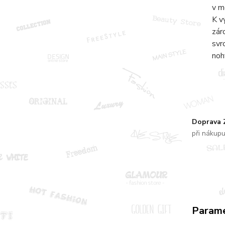
v m
K v
zár
svr
noh
Doprava
při nákup
Param