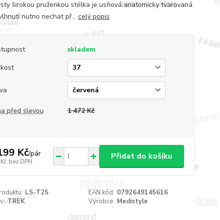
rsty širokou pruženkou stélka je usňová anatomicky tvarovaná
vlhnutí nutno nechat př...
celý popis
tupnost
skladem
ikost
va
a před slevou
1 472 Kč
199 Kč
/
pár
Přidat do košíku
 Kč
bez DPH
roduktu:
LS-T25
EAN kód:
0792649145616
v:
TREK
Výrobce:
Medistyle