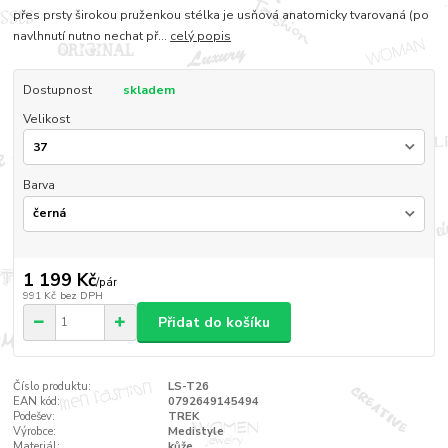
přes prsty širokou pruženkou stélka je usňová anatomicky tvarovaná (po
navlhnutí nutno nechat př...
celý popis
Dostupnost
skladem
Velikost
Barva
1 199 Kč
/
pár
991 Kč
bez DPH
Přidat do košíku
Číslo produktu:
LS-T26
EAN kód:
0792649145494
Podešev:
TREK
Výrobce:
Medistyle
Materiál:
kůže