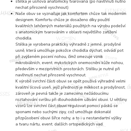
stélka je usňová anatomicky tvarovaná (po navlhnutí nutno
nechat přirozeně vyschnout)
Naše obuv se vyznačuje jak komfortem chůze tak moderním
designem. Komfortu chůze je dosaženo díky použití
kvalitních lehčených materiálů použitých na výrobu podešví
s anatomickým tvarováním v oblasti největšího zatížení
chodidla.
Stélka je vyrobena prakticky výhradně z jemné, prodyšné
usně, která umožňuje pokožce chodidla dýchat, odvádí pot
při zvýšeném pocení nohou, čímž omezuje vznik
mikrobiálních, event. mykotických onemocnění kůže nohou,
především v meziprstních prostorách. Stélku je nutné při
navlhnutí nechat přirozeně vyschnout.
K výrobě svrchní části obuvi se opět používá výhradně velmi
kvalitní lícová useň, jejíž předností je měkkost a prodyšnost,
zároveň je pevná takže je zamezeno nežádoucímu
roztahování svršku při dlouhodobém užívání obuvi. U většiny
vzorů lze svrchní část obuvi regulovat pomocí pásků se
sponami nebo suchými zipy, což umožňuje dokonalé
přizpůsobení obuvi šířce nohy, a to i u nestandartní výšky
a tvaru nártu, event. dalších ortopedických vad.