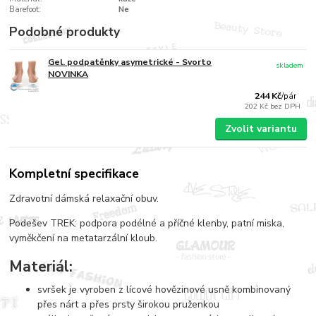
Barefoot:
Ne
Podobné produkty
Gel. podpatěnky asymetrické - Svorto
skladem
NOVINKA
244 Kč
/
pár
202 Kč
bez DPH
Zvolit variantu
Kompletní specifikace
Zdravotní dámská relaxační obuv.
Podešev TREK: podpora podélné a příčné klenby, patní miska,
vyměkčení na metatarzální kloub.
Materiál:
svršek je vyroben z lícové hovězinové usně kombinovaný
přes nárt a přes prsty širokou pruženkou