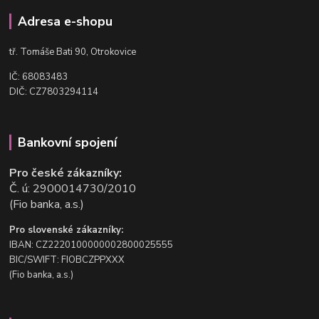
Adresa e-shopu
t
ř. Tomáše Bati 90, Otrokovice
IČ: 68083483
DIČ: CZ7803294114
Bankovní spojení
Pro české zákazníky:
Č. ú: 2900014730/2010
(Fio banka, a.s.)
Pro slovenské zákazníky:
IBAN: CZ2220100000002800025555
BIC/SWIFT: FIOBCZPPXXX
(Fio banka, a.s.)