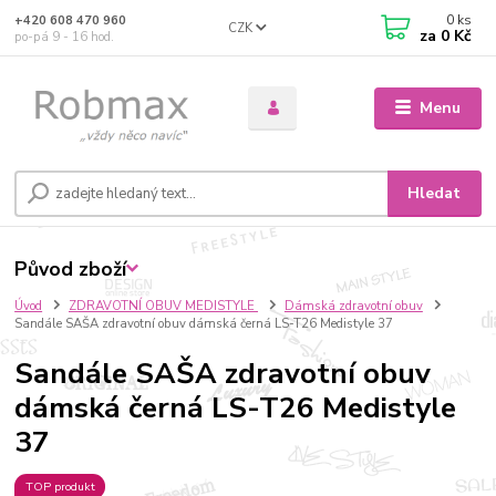
0
ks
+420 608 470 960
CZK
za
0 Kč
po-pá 9 - 16 hod.
Menu
Hledat
Původ zboží
Úvod
ZDRAVOTNÍ OBUV MEDISTYLE
Dámská zdravotní obuv
Sandále SAŠA zdravotní obuv dámská černá LS-T26 Medistyle 37
Sandále SAŠA zdravotní obuv
dámská černá LS-T26 Medistyle
37
TOP produkt