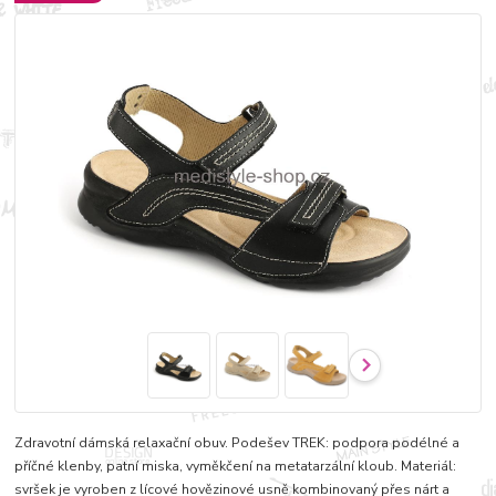
Zdravotní dámská relaxační obuv. Podešev TREK: podpora podélné a
příčné klenby, patní miska, vyměkčení na metatarzální kloub. Materiál:
svršek je vyroben z lícové hovězinové usně kombinovaný přes nárt a