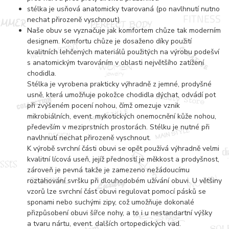
stélka je usňová anatomicky tvarovaná (po navlhnutí nutno
nechat přirozeně vyschnout)
Naše obuv se vyznačuje jak komfortem chůze tak moderním
designem. Komfortu chůze je dosaženo díky použití
kvalitních lehčených materiálů použitých na výrobu podešví
s anatomickým tvarováním v oblasti největšího zatížení
chodidla.
Stélka je vyrobena prakticky výhradně z jemné, prodyšné
usně, která umožňuje pokožce chodidla dýchat, odvádí pot
při zvýšeném pocení nohou, čímž omezuje vznik
mikrobiálních, event. mykotických onemocnění kůže nohou,
především v meziprstních prostorách. Stélku je nutné při
navlhnutí nechat přirozeně vyschnout.
K výrobě svrchní části obuvi se opět používá výhradně velmi
kvalitní lícová useň, jejíž předností je měkkost a prodyšnost,
zároveň je pevná takže je zamezeno nežádoucímu
roztahování svršku při dlouhodobém užívání obuvi. U většiny
vzorů lze svrchní část obuvi regulovat pomocí pásků se
sponami nebo suchými zipy, což umožňuje dokonalé
přizpůsobení obuvi šířce nohy, a to i u nestandartní výšky
a tvaru nártu, event. dalších ortopedických vad.