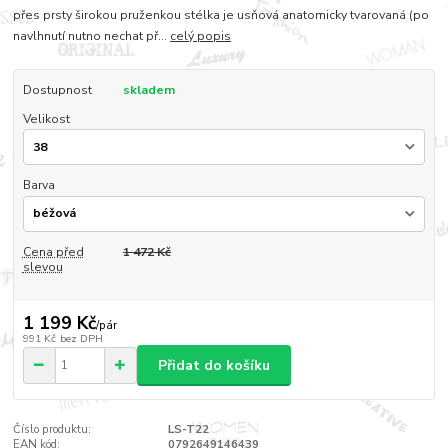
přes prsty širokou pruženkou stélka je usňová anatomicky tvarovaná (po
navlhnutí nutno nechat př...
celý popis
Dostupnost
skladem
Velikost
Barva
Cena před
1 472 Kč
slevou
1 199 Kč
/
pár
991 Kč
bez DPH
Přidat do košíku
Číslo produktu:
LS-T22
EAN kód:
0792649146439