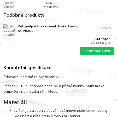
Podešev:
TREK
Výrobce:
Medistyle
Podobné produkty
Gel. podpatěnky asymetrické - Svorto
skladem
NOVINKA
244 Kč
/
pár
202 Kč
bez DPH
Zvolit variantu
Kompletní specifikace
Zdravotní dámská relaxační obuv.
Podešev TREK: podpora podélné a příčné klenby, patní miska,
vyměkčení na metatarzální kloub.
Materiál:
svršek je vyroben z lícové hovězinové usně kombinovaný
přes nárt a přes prsty širokou pruženkou