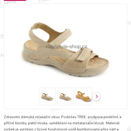
Zdravotní dámská relaxační obuv. Podešev TREK: podpora podélné a
příčné klenby, patní miska, vyměkčení na metatarzální kloub. Materiál:
svršek je vyroben z lícové hovězinové usně kombinovaný přes nárt a