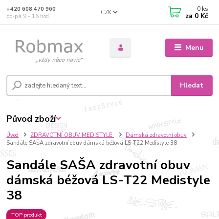
0
ks
+420 608 470 960
CZK
za
0 Kč
po-pá 9 - 16 hod.
Menu
Hledat
Původ zboží
Úvod
ZDRAVOTNÍ OBUV MEDISTYLE
Dámská zdravotní obuv
Sandále SAŠA zdravotní obuv dámská béžová LS-T22 Medistyle 38
Sandále SAŠA zdravotní obuv
dámská béžová LS-T22 Medistyle
38
TOP produkt