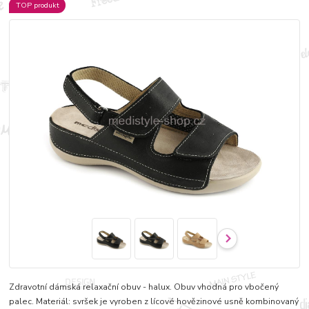
TOP produkt
Zdravotní dámská relaxační obuv - halux. Obuv vhodná pro vbočený
palec. Materiál: svršek je vyroben z lícové hovězinové usně kombinovaný