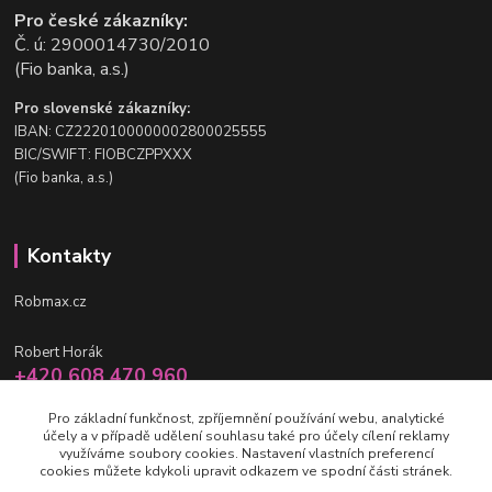
Pro české zákazníky:
Č. ú: 2900014730/2010
(Fio banka, a.s.)
Pro slovenské zákazníky:
IBAN: CZ2220100000002800025555
BIC/SWIFT: FIOBCZPPXXX
(Fio banka, a.s.)
Kontakty
Robmax.cz
Robert Horák
+420 608 470 960
po-pá 9 - 16 hod.
Pro základní funkčnost, zpříjemnění používání webu, analytické
účely a v případě udělení souhlasu také pro účely cílení reklamy
info@robmax.cz
využíváme soubory cookies. Nastavení vlastních preferencí
cookies můžete kdykoli upravit odkazem ve spodní části stránek.