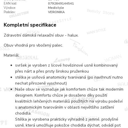
EAN kód:
0792649144541
Výrobce:
Medistyle
Podešev:
VERONIKA
Kompletní specifikace
Zdravotní dámská relaxační obuv - halux.
Obuv vhodná pro vbočený palec.
Materiál:
svršek je vyroben z lícové hovězinové usně kombinovaný
přes nárt a přes prsty širokou pruženkou
stélka je usňová anatomicky tvarovaná (po navlhnutí nutno
nechat přirozeně vyschnout)
Naše obuv se vyznačuje jak komfortem chůze tak moderním
designem. Komfortu chůze je dosaženo díky použití
kvalitních lehčených materiálů použitých na výrobu podešví
s anatomickým tvarováním v oblasti největšího zatížení
chodidla.
Stélka je vyrobena prakticky výhradně z jemné, prodyšné
usně, která umožňuje pokožce chodidla dýchat, odvádí pot