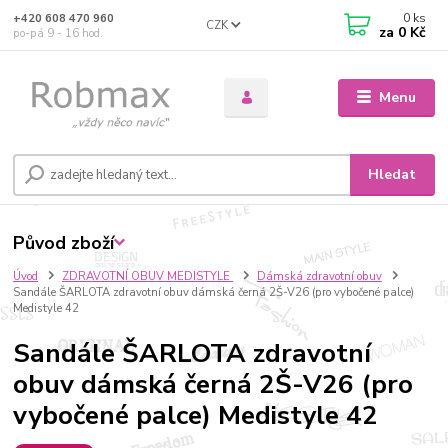
0
ks
+420 608 470 960
CZK
za
0 Kč
po-pá 9 - 16 hod.
Menu
Hledat
Původ zboží
Úvod
ZDRAVOTNÍ OBUV MEDISTYLE
Dámská zdravotní obuv
Sandále ŠARLOTA zdravotní obuv dámská černá 2Š-V26 (pro vybočené palce)
Medistyle 42
Sandále ŠARLOTA zdravotní
obuv dámská černá 2Š-V26 (pro
vybočené palce) Medistyle 42