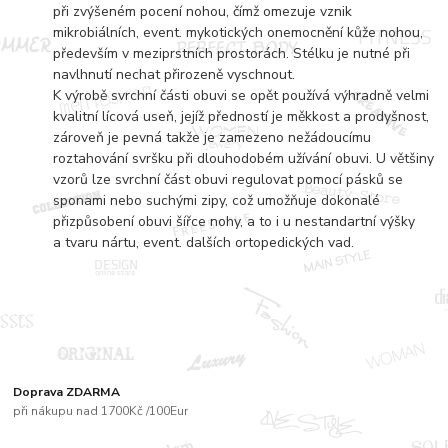
při zvýšeném pocení nohou, čímž omezuje vznik
mikrobiálních, event. mykotických onemocnění kůže nohou,
především v meziprstních prostorách. Stélku je nutné při
navlhnutí nechat přirozeně vyschnout.
K výrobě svrchní části obuvi se opět používá výhradně velmi
kvalitní lícová useň, jejíž předností je měkkost a prodyšnost,
zároveň je pevná takže je zamezeno nežádoucímu
roztahování svršku při dlouhodobém užívání obuvi. U většiny
vzorů lze svrchní část obuvi regulovat pomocí pásků se
sponami nebo suchými zipy, což umožňuje dokonalé
přizpůsobení obuvi šířce nohy, a to i u nestandartní výšky
a tvaru nártu, event. dalších ortopedických vad.
Doprava ZDARMA
při nákupu nad 1700Kč /100Eur