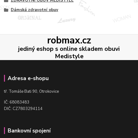
ZDRAVOTNÍ OBUV MEDISTYLE
Dámská zdravotní obuv
robmax.cz
jediný eshop s online skladem obuvi
Medistyle
Adresa e-shopu
t
ř. Tomáše Bati 90, Otrokovice
IČ: 68083483
DIČ: CZ7803294114
Bankovní spojení