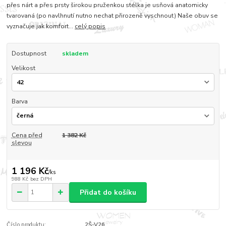
přes nárt a přes prsty širokou pruženkou stélka je usňová anatomicky
tvarovaná (po navlhnutí nutno nechat přirozeně vyschnout) Naše obuv se
vyznačuje jak komfort...
celý popis
Dostupnost
skladem
Velikost
Barva
Cena před
1 382 Kč
slevou
1 196 Kč
/
ks
988 Kč
bez DPH
Přidat do košíku
Číslo produktu:
2Š-V26