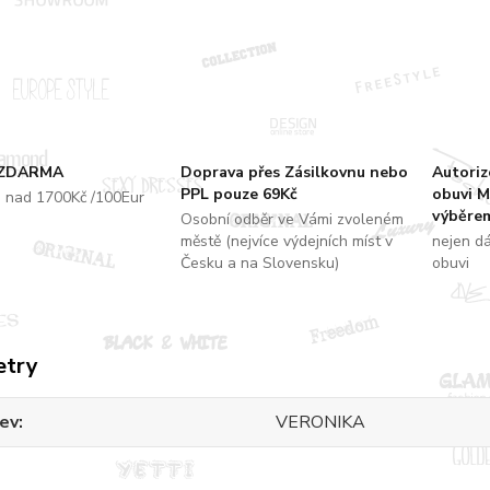
 ZDARMA
Doprava přes Zásilkovnu nebo
Autori
PPL pouze 69Kč
obuvi M
u nad 1700Kč /100Eur
výběrem
Osobní odběr ve Vámi zvoleném
městě (nejvíce výdejních míst v
nejen d
Česku a na Slovensku)
obuvi
etry
ev
VERONIKA