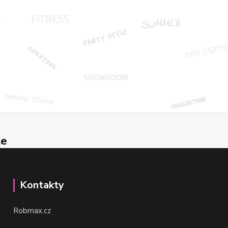
le
Kontakty
Robmax.cz