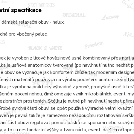
tní specifikace
 dámská relaxační obuv - halux.
dná pro vbočený palec.
šek je vyroben z lícové hovězinové usně kombinovaný přes nárt a
lka je usňová anatomicky tvarovaná (po navlhnutí nutno nechat 
e obuv se vyznačuje jak komfortem chůze tak moderním designem.
čených materiálů použitých na výrobu podešví s anatomickým tvaro
lka je vyrobena prakticky výhradně z jemné, prodyšné usně, kter
šeném pocení nohou, čímž omezuje vznik mikrobiálních, event. 
eziprstních prostorách. Stélku je nutné při navlhnutí nechat přir
ýrobě svrchní části obuvi se opět používá výhradně velmi kvalitní 
oveň je pevná takže je zamezeno nežádoucímu roztahování svršku
chní část obuvi regulovat pomocí pásků se sponami nebo suchými 
y, a to i u nestandartní výšky a tvaru nártu, event. dalších ortope