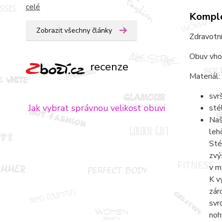
celé
Komple
Zobrazit všechny články
Zdravotní
Obuv vho
recenze
Materiál:
svr
Jak vybrat správnou velikost obuvi
sté
Naš
leh
Sté
zvý
v m
K v
zár
svr
noh