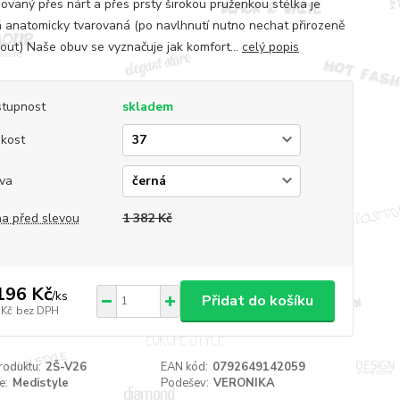
ovaný přes nárt a přes prsty širokou pruženkou stélka je
 anatomicky tvarovaná (po navlhnutí nutno nechat přirozeně
out) Naše obuv se vyznačuje jak komfort...
celý popis
tupnost
skladem
ikost
va
a před slevou
1 382 Kč
196 Kč
/
ks
Přidat do košíku
 Kč
bez DPH
roduktu:
2Š-V26
EAN kód:
0792649142059
e:
Medistyle
Podešev:
VERONIKA