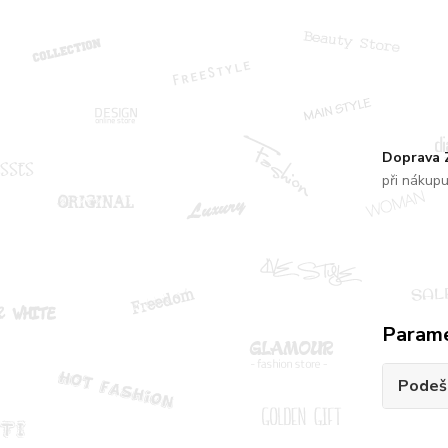
Doprava
při nákup
Param
Podeš