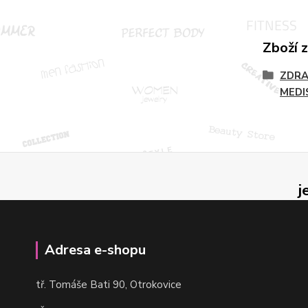
Zboží 
ZDRA
MEDI
j
Adresa e-shopu
t
ř. Tomáše Bati 90, Otrokovice