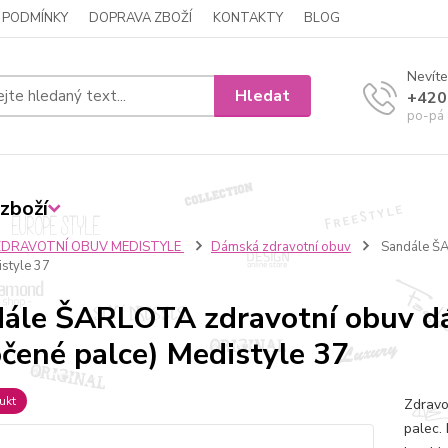
 PODMÍNKY
DOPRAVA ZBOŽÍ
KONTAKTY
BLOG
Nevíte
Hledat
+420
po-pá 
zboží
ZDRAVOTNÍ OBUV MEDISTYLE
Dámská zdravotní obuv
Sandále ŠA
istyle 37
ále ŠARLOTA zdravotní obuv d
čené palce) Medistyle 37
ukt
Zdravo
palec.