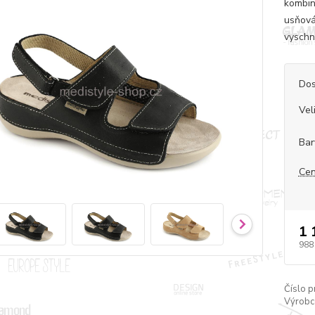
kombin
usňová
vyschn
Dos
Vel
Bar
Cen
1 
988
Číslo p
Výrobc