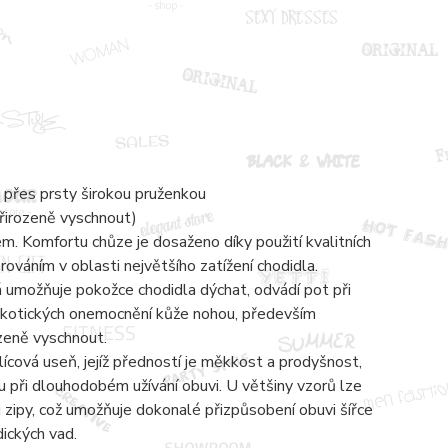
 přes prsty širokou pruženkou
přirozeně vyschnout)
 Komfortu chůze je dosaženo díky použití kvalitních
váním v oblasti největšího zatížení chodidla.
á umožňuje pokožce chodidla dýchat, odvádí pot při
mykotických onemocnění kůže nohou, především
ozeně vyschnout.
lícová useň, jejíž předností je měkkost a prodyšnost,
 při dlouhodobém užívání obuvi. U většiny vzorů lze
zipy, což umožňuje dokonalé přizpůsobení obuvi šířce
dických vad.