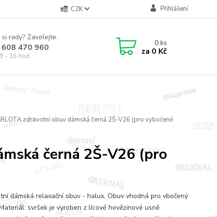
Přihlášení
CZK
 si rady? Zavolejte.
0
ks
 608 470 960
za
0 Kč
9 - 16 hod.
RLOTA zdravotní obuv dámská černá 2Š-V26 (pro vybočené
ámská černá 2Š-V26 (pro
tní dámská relaxační obuv - halux. Obuv vhodná pro vbočený
 Materiál: svršek je vyroben z lícové hovězinové usně