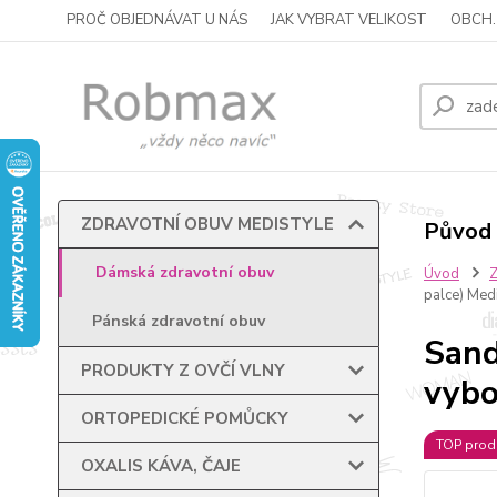
PROČ OBJEDNÁVAT U NÁS
JAK VYBRAT VELIKOST
OBCH.
ZDRAVOTNÍ OBUV MEDISTYLE
Původ 
Dámská zdravotní obuv
Úvod
palce) Med
Pánská zdravotní obuv
Sand
PRODUKTY Z OVČÍ VLNY
vybo
ORTOPEDICKÉ POMŮCKY
TOP prod
OXALIS KÁVA, ČAJE