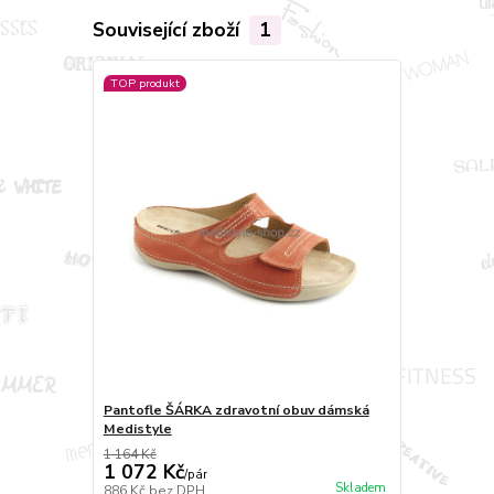
Související zboží
1
TOP produkt
Pantofle ŠÁRKA zdravotní obuv dámská
Medistyle
1 164 Kč
1 072 Kč
/
pár
Skladem
886 Kč
bez DPH