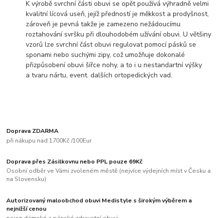
K výrobě svrchní části obuvi se opět používá výhradně velmi
kvalitní lícová useň, jejíž předností je měkkost a prodyšnost,
zároveň je pevná takže je zamezeno nežádoucímu
roztahování svršku při dlouhodobém užívání obuvi. U většiny
vzorů lze svrchní část obuvi regulovat pomocí pásků se
sponami nebo suchými zipy, což umožňuje dokonalé
přizpůsobení obuvi šířce nohy, a to i u nestandartní výšky
a tvaru nártu, event. dalších ortopedických vad.
Doprava ZDARMA
při nákupu nad 1700Kč /100Eur
Doprava přes Zásilkovnu nebo PPL pouze 69Kč
Osobní odběr ve Vámi zvoleném městě (nejvíce výdejních míst v Česku a
na Slovensku)
Autorizovaný maloobchod obuvi Medistyle s širokým výběrem a
nejnižší cenou