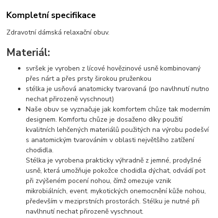
Kompletní specifikace
Zdravotní dámská relaxační obuv.
Materiál:
svršek je vyroben z lícové hovězinové usně kombinovaný
přes nárt a přes prsty širokou pruženkou
stélka je usňová anatomicky tvarovaná (po navlhnutí nutno
nechat přirozeně vyschnout)
Naše obuv se vyznačuje jak komfortem chůze tak moderním
designem. Komfortu chůze je dosaženo díky použití
kvalitních lehčených materiálů použitých na výrobu podešví
s anatomickým tvarováním v oblasti největšího zatížení
chodidla.
Stélka je vyrobena prakticky výhradně z jemné, prodyšné
usně, která umožňuje pokožce chodidla dýchat, odvádí pot
při zvýšeném pocení nohou, čímž omezuje vznik
mikrobiálních, event. mykotických onemocnění kůže nohou,
především v meziprstních prostorách. Stélku je nutné při
navlhnutí nechat přirozeně vyschnout.