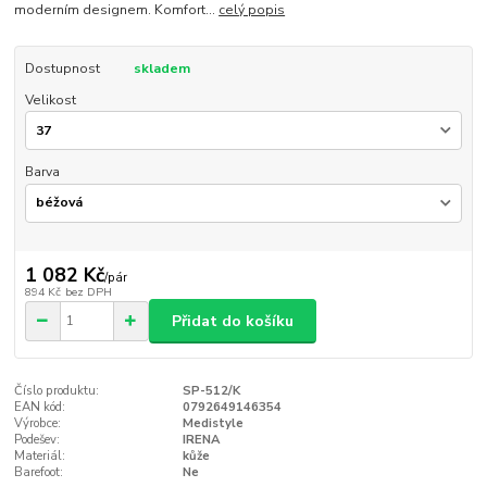
moderním designem. Komfort...
celý popis
Dostupnost
skladem
Velikost
Barva
1 082 Kč
/
pár
894 Kč
bez DPH
Přidat do košíku
Číslo produktu:
SP-512/K
EAN kód:
0792649146354
Výrobce:
Medistyle
Podešev:
IRENA
Materiál:
kůže
Barefoot:
Ne