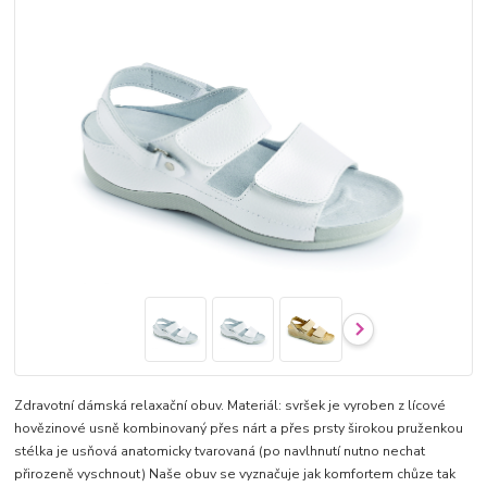
Zdravotní dámská relaxační obuv. Materiál: svršek je vyroben z lícové
hovězinové usně kombinovaný přes nárt a přes prsty širokou pruženkou
stélka je usňová anatomicky tvarovaná (po navlhnutí nutno nechat
přirozeně vyschnout) Naše obuv se vyznačuje jak komfortem chůze tak