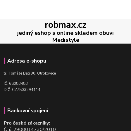
robmax.cz
jediný eshop s online skladem obuvi
Medistyle
Adresa e-shopu
t
ř. Tomáše Bati 90, Otrokovice
IČ: 68083483
DIČ: CZ7803294114
Bankovní spojení
Pro české zákazníky:
Č. ú: 2900014730/2010