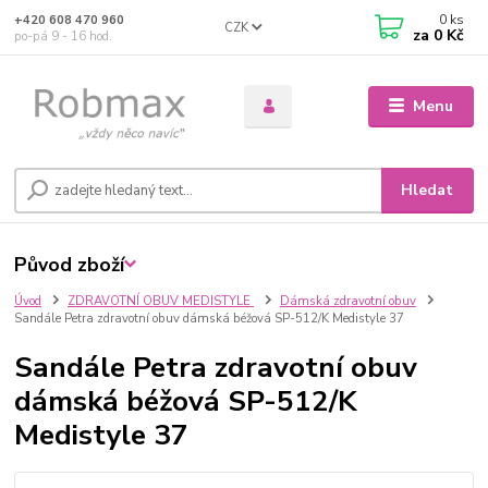
0
ks
+420 608 470 960
CZK
za
0 Kč
po-pá 9 - 16 hod.
Menu
Hledat
Původ zboží
Úvod
ZDRAVOTNÍ OBUV MEDISTYLE
Dámská zdravotní obuv
Sandále Petra zdravotní obuv dámská béžová SP-512/K Medistyle 37
Sandále Petra zdravotní obuv
dámská béžová SP-512/K
Medistyle 37