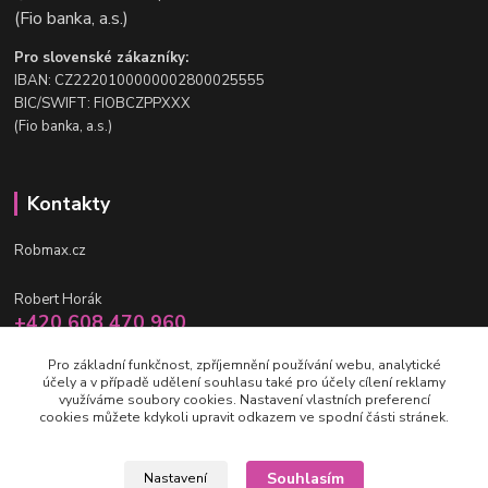
(Fio banka, a.s.)
Pro slovenské zákazníky:
IBAN: CZ2220100000002800025555
BIC/SWIFT: FIOBCZPPXXX
(Fio banka, a.s.)
Kontakty
Robmax.cz
Robert Horák
+420 608 470 960
po-pá 9 - 16 hod.
Pro základní funkčnost, zpříjemnění používání webu, analytické
účely a v případě udělení souhlasu také pro účely cílení reklamy
info@robmax.cz
využíváme soubory cookies. Nastavení vlastních preferencí
cookies můžete kdykoli upravit odkazem ve spodní části stránek.
Souhlasím
Nastavení