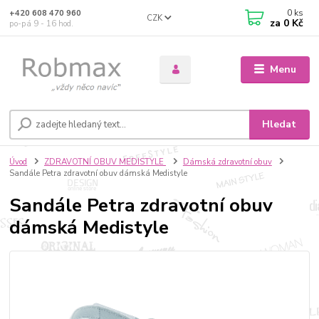
0
ks
+420 608 470 960
CZK
za
0 Kč
po-pá 9 - 16 hod.
Menu
Hledat
Úvod
ZDRAVOTNÍ OBUV MEDISTYLE
Dámská zdravotní obuv
Sandále Petra zdravotní obuv dámská Medistyle
Sandále Petra zdravotní obuv
dámská Medistyle