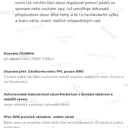
vzorů lze svrchní část obuvi regulovat pomocí pásků se
sponami nebo suchými zipy, což umožňuje dokonalé
přizpůsobení obuvi šířce nohy, a to i u nestandartní výšky
a tvaru nártu, event. dalších ortopedických vad.
Doprava ZDARMA
při nákupu nad 1700Kč /100Eur
Doprava přes Zásilkovnu nebo PPL pouze 69Kč
Osobní odběr ve Vámi zvoleném městě (nejvíce výdejních míst v Česku a
na Slovensku)
Autorizovaný maloobchod obuvi Medistyle s širokým výběrem a
nejnižší cenou
nejen dámské a pánské zdravotní obuvi
Přes 90% položek skladem- online sklad
Naše ceny se snažíme držet vždy níže než konkurence. 7+ výrobců jedno
poštovné....