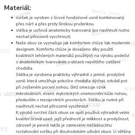
Materiál:
svršek je vyroben z lícové hovězinové usně kombinovaný
přes nárt a přes prsty širokou pruženkou
stélka je usňová anatomicky tvarovaná (po navlhnutí nutno
nechat přirozeně vyschnout)
Naše obuv se vyznačuje jak komfortem chůze tak moderním
designem. Komfortu chůze je dosaženo díky použití
kvalitních lehčených materiálů použitých na výrobu podešví
s anatomickým tvarováním v oblasti největšího zatížení
chodidla.
Stélka je vyrobena prakticky výhradně z jemné, prodyšné
usně, která umožňuje pokožce chodidla dýchat, odvádí pot
při zvýšeném pocení nohou, čímž omezuje vznik
mikrobiálních, event. mykotických onemocnění kůže nohou,
především v meziprstních prostorách. Stélku je nutné při
navlhnutí nechat přirozeně vyschnout.
K výrobě svrchní části obuvi se opět používá výhradně velmi
kvalitní lícová useň, jejíž předností je měkkost a prodyšnost,
zároveň je pevná takže je zamezeno nežádoucímu
roztahování svršku při dlouhodobém užívání obuvi. U většiny