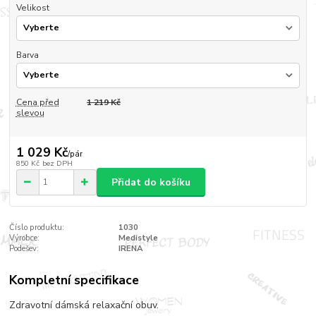
Velikost
Barva
Cena před
1 219 Kč
slevou
1 029 Kč
/
pár
850 Kč
bez DPH
Přidat do košíku
Číslo produktu:
1030
Výrobce:
Medistyle
Podešev:
IRENA
Kompletní specifikace
Zdravotní dámská relaxační obuv.