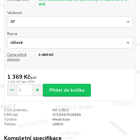
dnů
Velikost
Barva
Cena před
1 483 Kč
slevou
1 369 Kč
/
pár
1 131 Kč
bez DPH
Přidat do košíku
Číslo produktu:
0O-L25/2
EAN kód:
0710497518369
Výrobce:
Medistyle
Podešev:
LINDA
Kompletní specifikace