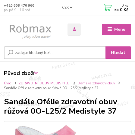
0
ks
+420 608 470 960
CZK
za
0 Kč
po-pá 9 - 16 hod.
Menu
Hledat
Původ zboží
Úvod
ZDRAVOTNÍ OBUV MEDISTYLE
Dámská zdravotní obuv
Sandále Ofélie zdravotní obuv růžová 0O-L25/2 Medistyle 37
Sandále Ofélie zdravotní obuv
růžová 0O-L25/2 Medistyle 37