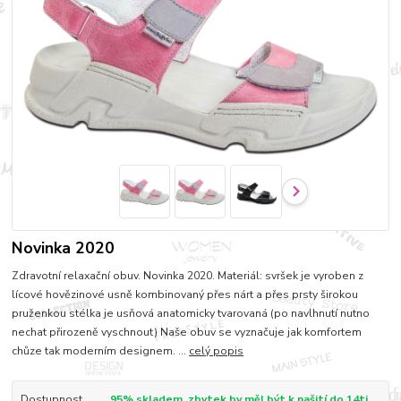
Novinka 2020
Zdravotní relaxační obuv. Novinka 2020. Materiál: svršek je vyroben z
lícové hovězinové usně kombinovaný přes nárt a přes prsty širokou
pruženkou stélka je usňová anatomicky tvarovaná (po navlhnutí nutno
nechat přirozeně vyschnout) Naše obuv se vyznačuje jak komfortem
chůze tak moderním designem. ...
celý popis
Dostupnost
95% skladem, zbytek by měl být k našití do 14ti