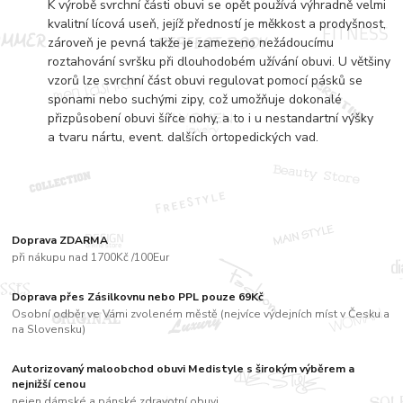
K výrobě svrchní části obuvi se opět používá výhradně velmi
kvalitní lícová useň, jejíž předností je měkkost a prodyšnost,
zároveň je pevná takže je zamezeno nežádoucímu
roztahování svršku při dlouhodobém užívání obuvi. U většiny
vzorů lze svrchní část obuvi regulovat pomocí pásků se
sponami nebo suchými zipy, což umožňuje dokonalé
přizpůsobení obuvi šířce nohy, a to i u nestandartní výšky
a tvaru nártu, event. dalších ortopedických vad.
Doprava ZDARMA
při nákupu nad 1700Kč /100Eur
Doprava přes Zásilkovnu nebo PPL pouze 69Kč
Osobní odběr ve Vámi zvoleném městě (nejvíce výdejních míst v Česku a
na Slovensku)
Autorizovaný maloobchod obuvi Medistyle s širokým výběrem a
nejnižší cenou
nejen dámské a pánské zdravotní obuvi