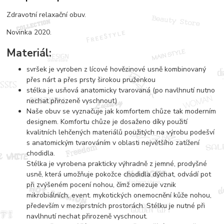
Zdravotní relaxační obuv.
Novinka 2020.
Materiál:
svršek je vyroben z lícové hovězinové usně kombinovaný
přes nárt a přes prsty širokou pruženkou
stélka je usňová anatomicky tvarovaná (po navlhnutí nutno
nechat přirozeně vyschnout)
Naše obuv se vyznačuje jak komfortem chůze tak moderním
designem. Komfortu chůze je dosaženo díky použití
kvalitních lehčených materiálů použitých na výrobu podešví
s anatomickým tvarováním v oblasti největšího zatížení
chodidla.
Stélka je vyrobena prakticky výhradně z jemné, prodyšné
usně, která umožňuje pokožce chodidla dýchat, odvádí pot
při zvýšeném pocení nohou, čímž omezuje vznik
mikrobiálních, event. mykotických onemocnění kůže nohou,
především v meziprstních prostorách. Stélku je nutné při
navlhnutí nechat přirozeně vyschnout.