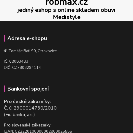
robmax.cz
jediný eshop s online skladem obuvi
Medistyle
Adresa e-shopu
t
ř. Tomáše Bati 90, Otrokovice
IČ: 68083483
DIČ: CZ7803294114
Bankovní spojení
Pro české zákazníky:
Č. ú: 2900014730/2010
(Fio banka, a.s.)
Pro slovenské zákazníky:
IBAN: CZ2220100000002800025555