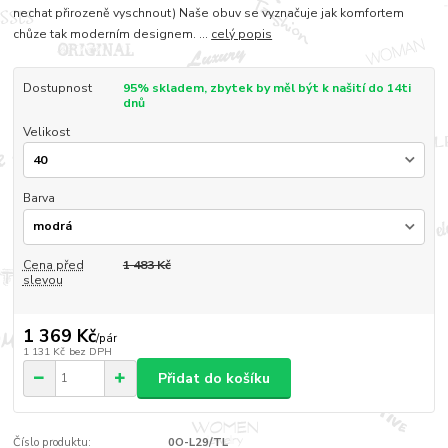
nechat přirozeně vyschnout) Naše obuv se vyznačuje jak komfortem
chůze tak moderním designem. ...
celý popis
Dostupnost
95% skladem, zbytek by měl být k našití do 14ti
dnů
Velikost
Barva
Cena před
1 483 Kč
slevou
1 369 Kč
/
pár
1 131 Kč
bez DPH
Přidat do košíku
Číslo produktu:
0O-L29/TL