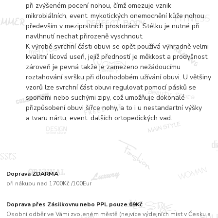
při zvýšeném pocení nohou, čímž omezuje vznik
mikrobiálních, event. mykotických onemocnění kůže nohou,
především v meziprstních prostorách. Stélku je nutné při
navlhnutí nechat přirozeně vyschnout.
K výrobě svrchní části obuvi se opět používá výhradně velmi
kvalitní lícová useň, jejíž předností je měkkost a prodyšnost,
zároveň je pevná takže je zamezeno nežádoucímu
roztahování svršku při dlouhodobém užívání obuvi. U většiny
vzorů lze svrchní část obuvi regulovat pomocí pásků se
sponami nebo suchými zipy, což umožňuje dokonalé
přizpůsobení obuvi šířce nohy, a to i u nestandartní výšky
a tvaru nártu, event. dalších ortopedických vad.
Doprava ZDARMA
při nákupu nad 1700Kč /100Eur
Doprava přes Zásilkovnu nebo PPL pouze 69Kč
Osobní odběr ve Vámi zvoleném městě (nejvíce výdejních míst v Česku a