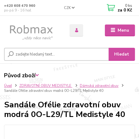
0
ks
+420 608 470 960
CZK
za
0 Kč
po-pá 9 - 16 hod.
Menu
Hledat
Původ zboží
Úvod
ZDRAVOTNÍ OBUV MEDISTYLE
Dámská zdravotní obuv
Sandále Ofélie zdravotní obuv modrá 0O-L29/TL Medistyle 40
Sandále Ofélie zdravotní obuv
modrá 0O-L29/TL Medistyle 40