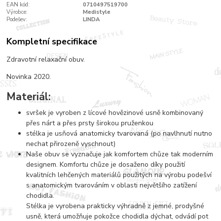
EAN kód:
0710497519700
Výrobce:
Medistyle
Podešev:
LINDA
Kompletní specifikace
Zdravotní relaxační obuv.
Novinka 2020.
Materiál:
svršek je vyroben z lícové hovězinové usně kombinovaný
přes nárt a přes prsty širokou pruženkou
stélka je usňová anatomicky tvarovaná (po navlhnutí nutno
nechat přirozeně vyschnout)
Naše obuv se vyznačuje jak komfortem chůze tak moderním
designem. Komfortu chůze je dosaženo díky použití
kvalitních lehčených materiálů použitých na výrobu podešví
s anatomickým tvarováním v oblasti největšího zatížení
chodidla.
Stélka je vyrobena prakticky výhradně z jemné, prodyšné
usně, která umožňuje pokožce chodidla dýchat, odvádí pot