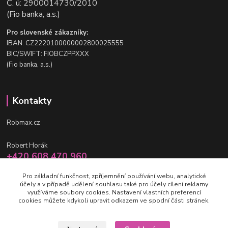
Č. ú: 2900014730/2010
(Fio banka, a.s.)
Pro slovenské zákazníky:
IBAN: CZ2220100000002800025555
BIC/SWIFT: FIOBCZPPXXX
(Fio banka, a.s.)
Kontakty
Robmax.cz
Robert Horák
+420 608 470 960
po-pá 9 - 16 hod.
Pro základní funkčnost, zpříjemnění používání webu, analytické
účely a v případě udělení souhlasu také pro účely cílení reklamy
info@robmax.cz
využíváme soubory cookies. Nastavení vlastních preferencí
cookies můžete kdykoli upravit odkazem ve spodní části stránek.