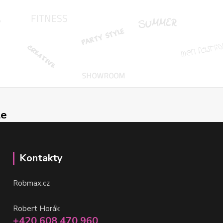
le
Kontakty
Robmax.cz
Robert Horák
+420 608 470 960