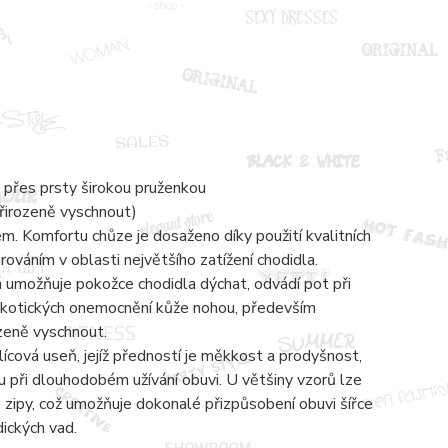
 přes prsty širokou pruženkou
přirozeně vyschnout)
 Komfortu chůze je dosaženo díky použití kvalitních
váním v oblasti největšího zatížení chodidla.
á umožňuje pokožce chodidla dýchat, odvádí pot při
mykotických onemocnění kůže nohou, především
ozeně vyschnout.
lícová useň, jejíž předností je měkkost a prodyšnost,
 při dlouhodobém užívání obuvi. U většiny vzorů lze
zipy, což umožňuje dokonalé přizpůsobení obuvi šířce
dických vad.