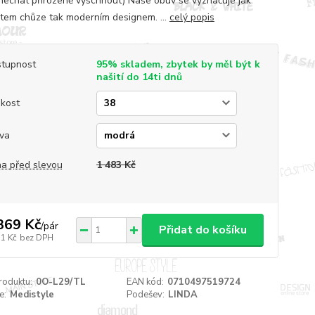
nechat přirozeně vyschnout) Naše obuv se vyznačuje jak
tem chůze tak moderním designem. ...
celý popis
tupnost
95% skladem, zbytek by měl být k
našití do 14ti dnů
ikost
va
a před slevou
1 483 Kč
369 Kč
/
pár
Přidat do košíku
31 Kč
bez DPH
roduktu:
0O-L29/TL
EAN kód:
0710497519724
e:
Medistyle
Podešev:
LINDA