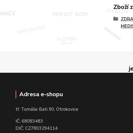
Zboží 
ZDRA
MEDI
j
Adresa e-shopu
t
ř. Tomáše Bati 90, Otrokovice
IČ: 68083483
DIČ: CZ7803294114