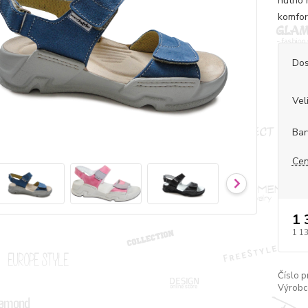
nutno 
komfor
Dos
Vel
Bar
Cen
1 
1 1
Číslo p
Výrobc