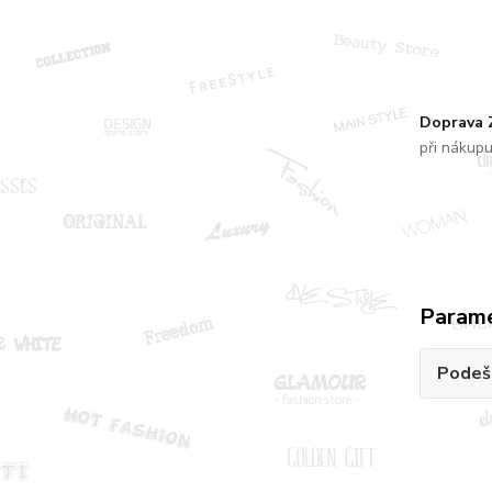
Doprava
při nákup
Param
Podeš