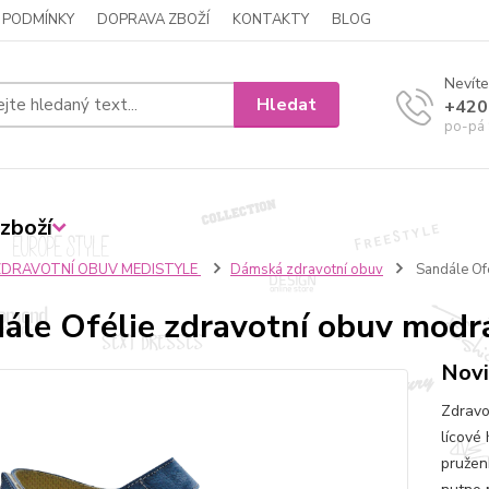
 PODMÍNKY
DOPRAVA ZBOŽÍ
KONTAKTY
BLOG
Nevíte
Hledat
+420
po-pá 
zboží
ZDRAVOTNÍ OBUV MEDISTYLE
Dámská zdravotní obuv
Sandále Of
ále Ofélie zdravotní obuv modr
Novi
Zdravo
lícové
pružen