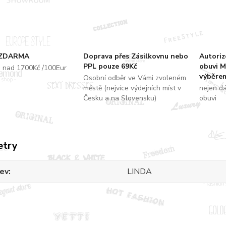
 ZDARMA
Doprava přes Zásilkovnu nebo
Autori
PPL pouze 69Kč
obuvi M
u nad 1700Kč /100Eur
výběrem
Osobní odběr ve Vámi zvoleném
městě (nejvíce výdejních míst v
nejen d
Česku a na Slovensku)
obuvi
etry
ev
LINDA