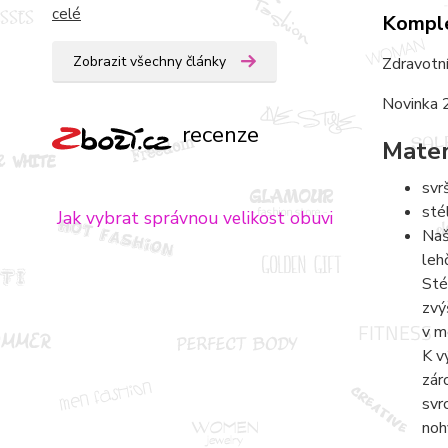
celé
Komple
Zobrazit všechny články
Zdravotní
Novinka 
recenze
Mater
svr
sté
Jak vybrat správnou velikost obuvi
Naš
leh
Sté
zvý
v m
K v
zár
svr
noh