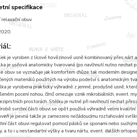
tní specifikace
 relaxační obuv.
2020.
iál:
šek je vyroben z lícové hovězinové usně kombinovaný přes nárt a
lka je usňová anatomicky tvarovaná (po navlhnutí nutno nechat 
e obuv se vyznačuje jak komfortem chůze tak moderním designem.
čených materiálů použitých na výrobu podešví s anatomickým tvaro
lka je vyrobena prakticky výhradně z jemné, prodyšné usně, kter
šeném pocení nohou, čímž omezuje vznik mikrobiálních, event. 
eziprstních prostorách. Stélku je nutné při navlhnutí nechat přir
ýrobě svrchní části obuvi se opět používá výhradně velmi kvalitní 
oveň je pevná takže je zamezeno nežádoucímu roztahování svršku
chní část obuvi regulovat pomocí pásků se sponami nebo suchými 
y, a to i u nestandartní výšky a tvaru nártu, event. dalších ortope