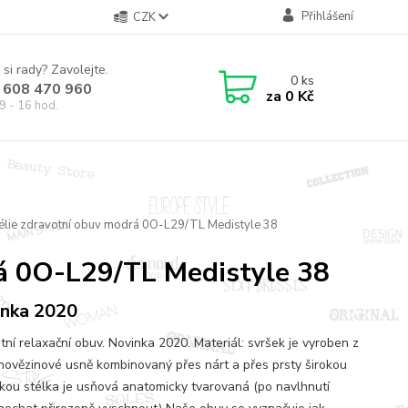
Přihlášení
CZK
 si rady? Zavolejte.
0
ks
 608 470 960
za
0 Kč
9 - 16 hod.
élie zdravotní obuv modrá 0O-L29/TL Medistyle 38
á 0O-L29/TL Medistyle 38
nka 2020
tní relaxační obuv. Novinka 2020. Materiál: svršek je vyroben z
 hovězinové usně kombinovaný přes nárt a přes prsty širokou
kou stélka je usňová anatomicky tvarovaná (po navlhnutí