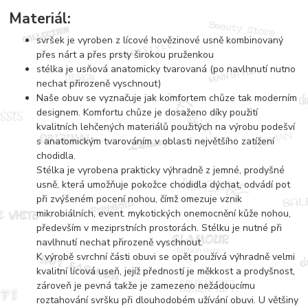
Materiál:
svršek je vyroben z lícové hovězinové usně kombinovaný
přes nárt a přes prsty širokou pruženkou
stélka je usňová anatomicky tvarovaná (po navlhnutí nutno
nechat přirozeně vyschnout)
Naše obuv se vyznačuje jak komfortem chůze tak moderním
designem. Komfortu chůze je dosaženo díky použití
kvalitních lehčených materiálů použitých na výrobu podešví
s anatomickým tvarováním v oblasti největšího zatížení
chodidla.
Stélka je vyrobena prakticky výhradně z jemné, prodyšné
usně, která umožňuje pokožce chodidla dýchat, odvádí pot
při zvýšeném pocení nohou, čímž omezuje vznik
mikrobiálních, event. mykotických onemocnění kůže nohou,
především v meziprstních prostorách. Stélku je nutné při
navlhnutí nechat přirozeně vyschnout.
K výrobě svrchní části obuvi se opět používá výhradně velmi
kvalitní lícová useň, jejíž předností je měkkost a prodyšnost,
zároveň je pevná takže je zamezeno nežádoucímu
roztahování svršku při dlouhodobém užívání obuvi. U většiny