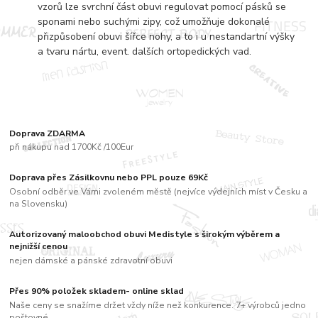
vzorů lze svrchní část obuvi regulovat pomocí pásků se
sponami nebo suchými zipy, což umožňuje dokonalé
přizpůsobení obuvi šířce nohy, a to i u nestandartní výšky
a tvaru nártu, event. dalších ortopedických vad.
Doprava ZDARMA
při nákupu nad 1700Kč /100Eur
Doprava přes Zásilkovnu nebo PPL pouze 69Kč
Osobní odběr ve Vámi zvoleném městě (nejvíce výdejních míst v Česku a
na Slovensku)
Autorizovaný maloobchod obuvi Medistyle s širokým výběrem a
nejnižší cenou
nejen dámské a pánské zdravotní obuvi
Přes 90% položek skladem- online sklad
Naše ceny se snažíme držet vždy níže než konkurence. 7+ výrobců jedno
poštovné....