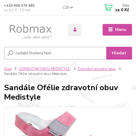
0
ks
+420 608 470 960
CZK
za
0 Kč
po-pá 9 - 16 hod.
Menu
Hledat
Úvod
ZDRAVOTNÍ OBUV MEDISTYLE
Dámská zdravotní obuv
Sandále Ofélie zdravotní obuv Medistyle
Sandále Ofélie zdravotní obuv
Medistyle