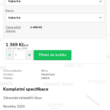
Barva
Cena před
1 483 Kč
slevou
1 369 Kč
/
pár
1 131 Kč
bez DPH
Přidat do košíku
Číslo produktu:
0O-L
Výrobce:
Medistyle
Podešev:
LINDA
Kompletní specifikace
Zdravotní relaxační obuv.
Novinka 2020.