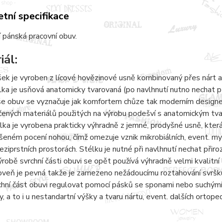
tní specifikace
 pánská pracovní obuv.
iál:
šek je vyroben z lícové hovězinové usně kombinovaný přes nárt a
lka je usňová anatomicky tvarovaná (po navlhnutí nutno nechat 
e obuv se vyznačuje jak komfortem chůze tak moderním designem.
čených materiálů použitých na výrobu podešví s anatomickým tvaro
lka je vyrobena prakticky výhradně z jemné, prodyšné usně, kter
šeném pocení nohou, čímž omezuje vznik mikrobiálních, event. 
eziprstních prostorách. Stélku je nutné při navlhnutí nechat přir
ýrobě svrchní části obuvi se opět používá výhradně velmi kvalitní 
oveň je pevná takže je zamezeno nežádoucímu roztahování svršku
chní část obuvi regulovat pomocí pásků se sponami nebo suchými 
y, a to i u nestandartní výšky a tvaru nártu, event. dalších ortope