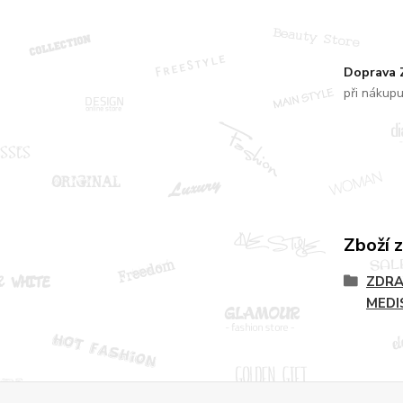
Doprava
při nákup
Zboží 
ZDRA
MEDI