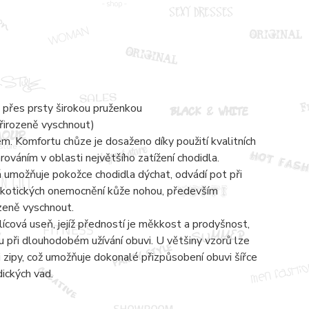
 přes prsty širokou pruženkou
přirozeně vyschnout)
 Komfortu chůze je dosaženo díky použití kvalitních
váním v oblasti největšího zatížení chodidla.
á umožňuje pokožce chodidla dýchat, odvádí pot při
mykotických onemocnění kůže nohou, především
ozeně vyschnout.
lícová useň, jejíž předností je měkkost a prodyšnost,
 při dlouhodobém užívání obuvi. U většiny vzorů lze
zipy, což umožňuje dokonalé přizpůsobení obuvi šířce
dických vad.