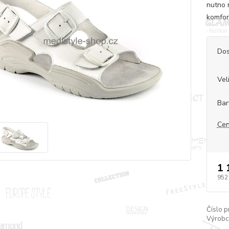
nutno 
komfor
Dos
Vel
Bar
Cen
1 
952
Číslo p
Výrobc