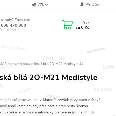
Přihlášení
CZK
 si rady? Zavolejte.
0
ks
 608 470 960
za
0 Kč
9 - 16 hod.
AR zdravotní obuv pánská bílá 2O-M21 Medistyle 44
ská bílá 2O-M21 Medistyle
tní pánská pracovní obuv. Materiál: svršek je vyroben z lícové
nové usně kombinovaný přes nárt a přes prsty širokou
kou stélka je usňová anatomicky tvarovaná (po navlhnutí