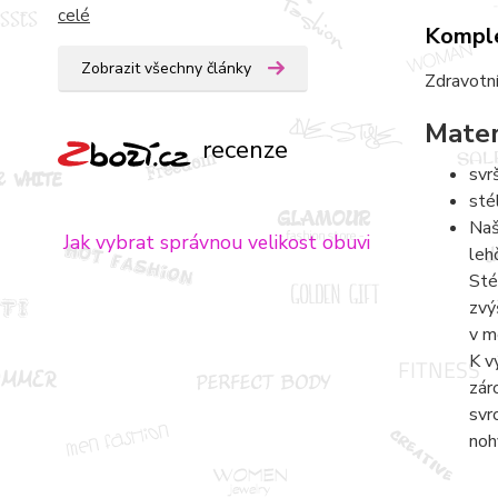
celé
Komple
Zobrazit všechny články
Zdravotní
Mater
recenze
svr
sté
Naš
Jak vybrat správnou velikost obuvi
leh
Sté
zvý
v m
K v
zár
svr
noh