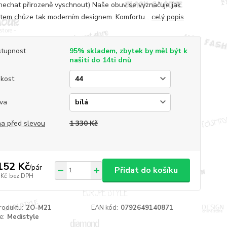
nechat přirozeně vyschnout) Naše obuv se vyznačuje jak
tem chůze tak moderním designem. Komfortu...
celý popis
tupnost
95% skladem, zbytek by měl být k
našití do 14ti dnů
ikost
va
a před slevou
1 330 Kč
152 Kč
/
pár
Přidat do košíku
 Kč
bez DPH
roduktu:
2O-M21
EAN kód:
0792649140871
e:
Medistyle