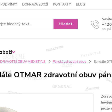
 PODMÍNKY
DOPRAVA ZBOŽÍ
KONTAKTY
BLOG
Nevíte
Hledat
+420
po-pá 
zboží
ZDRAVOTNÍ OBUV MEDISTYLE
Pánská zdravotní obuv
Sandále OTM
ále OTMAR zdravotní obuv pán
Zdravo
hovězi
pružen