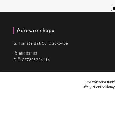
j
Adresa e-shopu
t
ř. Tomáše Bati 90, Otrokovice
IČ: 68083483
DIČ: CZ7803294114
Pro základní funk
účely cílení reklam