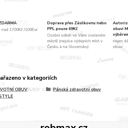
 ZDARMA
Doprava přes Zásilkovnu nebo
Autori
PPL pouze 69Kč
obuvi M
u nad 1700Kč /100Eur
výběrem
Osobní odběr ve Vámi zvoleném
městě (nejvíce výdejních míst v
nejen d
Česku a na Slovensku)
obuvi
zařazeno v kategoriích
VOTNÍ OBUV
Pánská zdravotní obuv
STYLE
robmax.cz