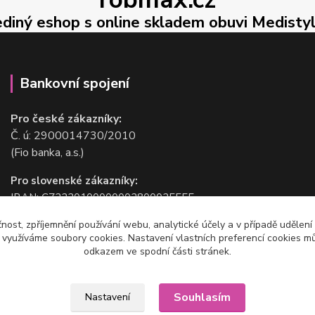
ediný eshop s online skladem obuvi Medisty
Bankovní spojení
Pro české zákazníky:
Č. ú: 2900014730/2010
(Fio banka, a.s.)
Pro slovenské zákazníky:
IBAN: CZ2220100000002800025555
BIC/SWIFT: FIOBCZPPXXX
čnost, zpříjemnění používání webu, analytické účely a v případě udělení
(Fio banka, a.s.)
y využíváme soubory cookies. Nastavení vlastních preferencí cookies mů
odkazem ve spodní části stránek.
Souhlasím
Nastavení