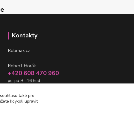
le
Kontakty
Robmax.cz
Robert Horák
+420 608 470 960
po-pá 9 - 16 hod.
info@robmax.cz
 souhlasu také pro
žete kdykoli upravit