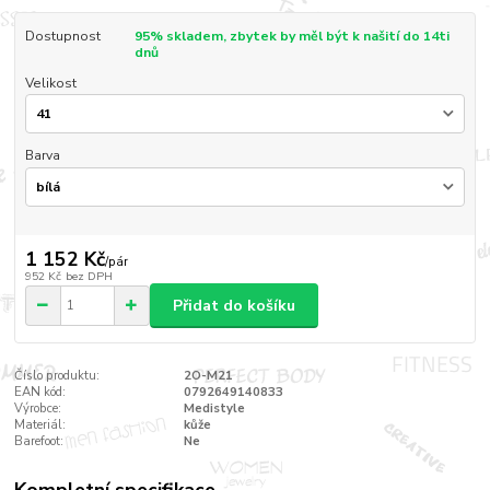
Dostupnost
95% skladem, zbytek by měl být k našití do 14ti
dnů
Velikost
Barva
1 152 Kč
/
pár
952 Kč
bez DPH
Přidat do košíku
Číslo produktu:
2O-M21
EAN kód:
0792649140833
Výrobce:
Medistyle
Materiál:
kůže
Barefoot:
Ne