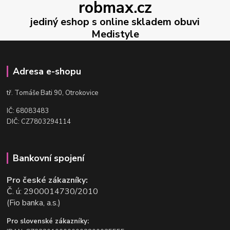
robmax.cz
jediný eshop s online skladem obuvi
Medistyle
Adresa e-shopu
t
ř. Tomáše Bati 90, Otrokovice
IČ: 68083483
DIČ: CZ7803294114
Bankovní spojení
Pro české zákazníky:
Č. ú: 2900014730/2010
(Fio banka, a.s.)
Pro slovenské zákazníky: