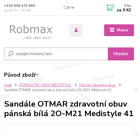
0
ks
+420 608 470 960
CZK
za
0 Kč
po-pá 9 - 16 hod.
Menu
Hledat
Původ zboží
Úvod
ZDRAVOTNÍ OBUV MEDISTYLE
Pánská zdravotní obuv
Sandále OTMAR zdravotní obuv pánská bílá 2O-M21 Medistyle 41
Sandále OTMAR zdravotní obuv
pánská bílá 2O-M21 Medistyle 41