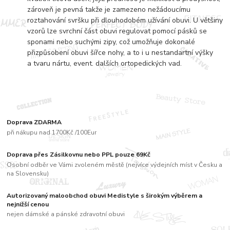
zároveň je pevná takže je zamezeno nežádoucímu
roztahování svršku při dlouhodobém užívání obuvi. U většiny
vzorů lze svrchní část obuvi regulovat pomocí pásků se
sponami nebo suchými zipy, což umožňuje dokonalé
přizpůsobení obuvi šířce nohy, a to i u nestandartní výšky
a tvaru nártu, event. dalších ortopedických vad.
Doprava ZDARMA
při nákupu nad 1700Kč /100Eur
Doprava přes Zásilkovnu nebo PPL pouze 69Kč
Osobní odběr ve Vámi zvoleném městě (nejvíce výdejních míst v Česku a
na Slovensku)
Autorizovaný maloobchod obuvi Medistyle s širokým výběrem a
nejnižší cenou
nejen dámské a pánské zdravotní obuvi