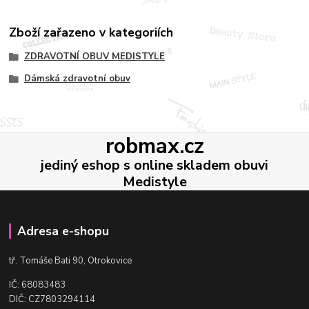
Zboží zařazeno v kategoriích
ZDRAVOTNÍ OBUV MEDISTYLE
Dámská zdravotní obuv
robmax.cz
jediný eshop s online skladem obuvi
Medistyle
Adresa e-shopu
t
ř. Tomáše Bati 90, Otrokovice
IČ: 68083483
DIČ: CZ7803294114