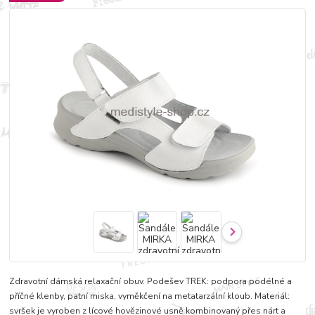
Zdravotní dámská relaxační obuv. Podešev TREK: podpora podélné a
příčné klenby, patní miska, vyměkčení na metatarzální kloub. Materiál:
svršek je vyroben z lícové hovězinové usně kombinovaný přes nárt a