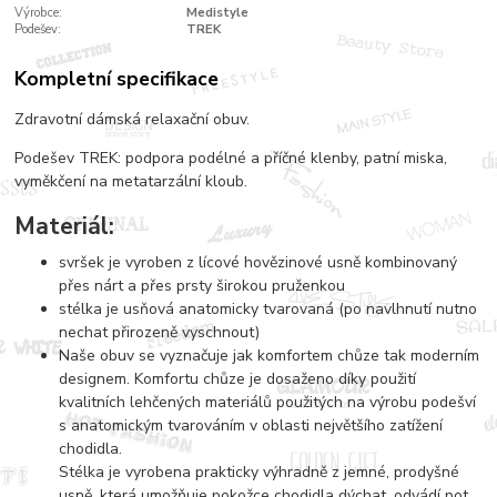
Výrobce:
Medistyle
Podešev:
TREK
Kompletní specifikace
Zdravotní dámská relaxační obuv.
Podešev TREK: podpora podélné a příčné klenby, patní miska,
vyměkčení na metatarzální kloub.
Materiál:
svršek je vyroben z lícové hovězinové usně kombinovaný
přes nárt a přes prsty širokou pruženkou
stélka je usňová anatomicky tvarovaná (po navlhnutí nutno
nechat přirozeně vyschnout)
Naše obuv se vyznačuje jak komfortem chůze tak moderním
designem. Komfortu chůze je dosaženo díky použití
kvalitních lehčených materiálů použitých na výrobu podešví
s anatomickým tvarováním v oblasti největšího zatížení
chodidla.
Stélka je vyrobena prakticky výhradně z jemné, prodyšné
usně, která umožňuje pokožce chodidla dýchat, odvádí pot