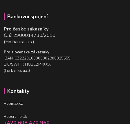
Bankovní spojení
Pro české zákazníky:
Č. ú: 2900014730/2010
(Fio banka, a.s.)
Pro slovenské zákazníky:
IBAN: CZ2220100000002800025555
BIC/SWIFT: FIOBCZPPXXX
(Fio banka, a.s.)
Kontakty
Robmax.cz
Robert Horák
+420 608 470 960
po-pá 9 - 16 hod.