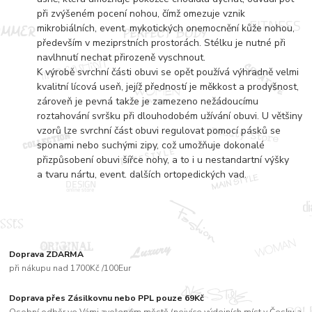
při zvýšeném pocení nohou, čímž omezuje vznik
mikrobiálních, event. mykotických onemocnění kůže nohou,
především v meziprstních prostorách. Stélku je nutné při
navlhnutí nechat přirozeně vyschnout.
K výrobě svrchní části obuvi se opět používá výhradně velmi
kvalitní lícová useň, jejíž předností je měkkost a prodyšnost,
zároveň je pevná takže je zamezeno nežádoucímu
roztahování svršku při dlouhodobém užívání obuvi. U většiny
vzorů lze svrchní část obuvi regulovat pomocí pásků se
sponami nebo suchými zipy, což umožňuje dokonalé
přizpůsobení obuvi šířce nohy, a to i u nestandartní výšky
a tvaru nártu, event. dalších ortopedických vad.
Doprava ZDARMA
při nákupu nad 1700Kč /100Eur
Doprava přes Zásilkovnu nebo PPL pouze 69Kč
Osobní odběr ve Vámi zvoleném městě (nejvíce výdejních míst v Česku a