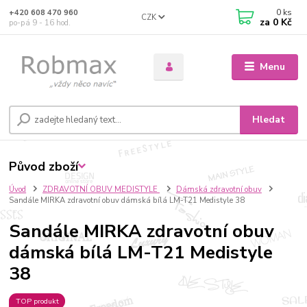
0
ks
+420 608 470 960
CZK
za
0 Kč
po-pá 9 - 16 hod.
Menu
Hledat
Původ zboží
Úvod
ZDRAVOTNÍ OBUV MEDISTYLE
Dámská zdravotní obuv
Sandále MIRKA zdravotní obuv dámská bílá LM-T21 Medistyle 38
Sandále MIRKA zdravotní obuv
dámská bílá LM-T21 Medistyle
38
TOP produkt