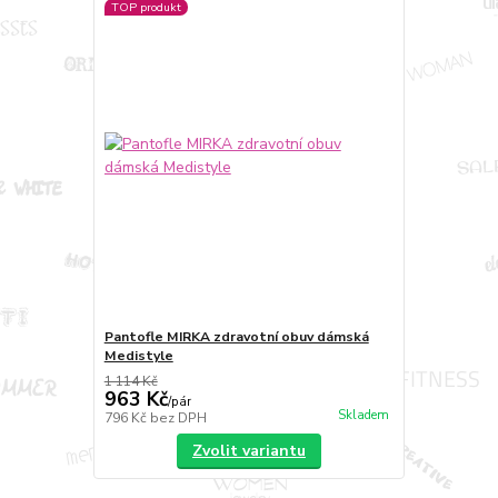
TOP produkt
Pantofle MIRKA zdravotní obuv dámská
Medistyle
1 114 Kč
963 Kč
/
pár
Skladem
796 Kč
bez DPH
Zvolit variantu