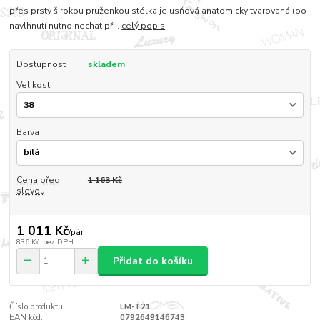
přes prsty širokou pruženkou stélka je usňová anatomicky tvarovaná (po
navlhnutí nutno nechat př...
celý popis
Dostupnost
skladem
Velikost
Barva
Cena před
1 163 Kč
slevou
1 011 Kč
/
pár
836 Kč
bez DPH
Přidat do košíku
Číslo produktu:
LM-T21
EAN kód:
0792649146743