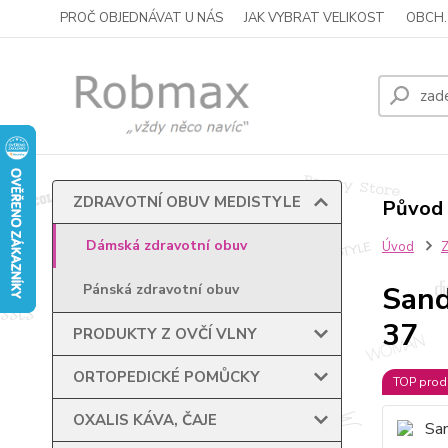
PROČ OBJEDNÁVAT U NÁS
JAK VYBRAT VELIKOST
OBCH.
ZDRAVOTNÍ OBUV MEDISTYLE
Původ 
Dámská zdravotní obuv
Úvod
Sand
Pánská zdravotní obuv
37
PRODUKTY Z OVČÍ VLNY
ORTOPEDICKÉ POMŮCKY
TOP prod
OXALIS KÁVA, ČAJE