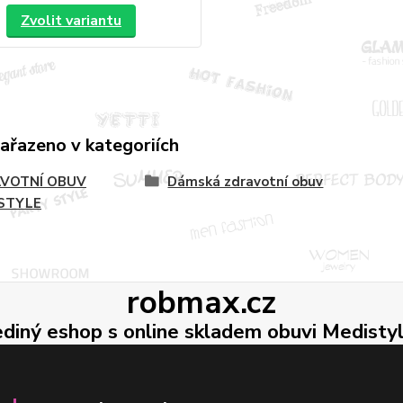
Zvolit variantu
zařazeno v kategoriích
VOTNÍ OBUV
Dámská zdravotní obuv
STYLE
robmax.cz
ediný eshop s online skladem obuvi Medisty