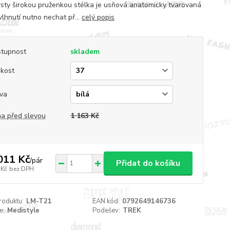
rsty širokou pruženkou stélka je usňová anatomicky tvarovaná
vlhnutí nutno nechat př...
celý popis
tupnost
skladem
ikost
va
a před slevou
1 163 Kč
011 Kč
/
pár
Přidat do košíku
 Kč
bez DPH
roduktu:
LM-T21
EAN kód:
0792649146736
e:
Medistyle
Podešev:
TREK