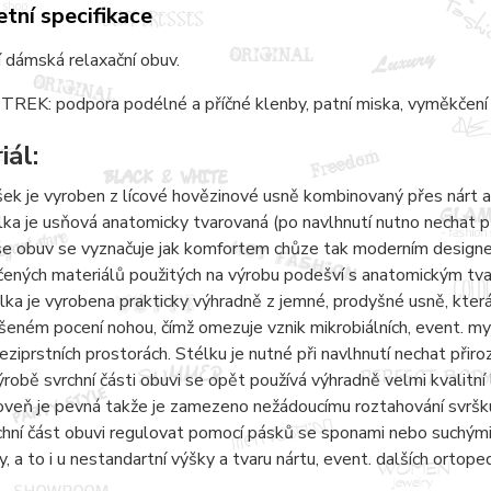
tní specifikace
 dámská relaxační obuv.
REK: podpora podélné a příčné klenby, patní miska, vyměkčení 
iál:
šek je vyroben z lícové hovězinové usně kombinovaný přes nárt a
lka je usňová anatomicky tvarovaná (po navlhnutí nutno nechat 
e obuv se vyznačuje jak komfortem chůze tak moderním designem.
čených materiálů použitých na výrobu podešví s anatomickým tvaro
lka je vyrobena prakticky výhradně z jemné, prodyšné usně, kter
šeném pocení nohou, čímž omezuje vznik mikrobiálních, event. 
eziprstních prostorách. Stélku je nutné při navlhnutí nechat přir
ýrobě svrchní části obuvi se opět používá výhradně velmi kvalitní 
oveň je pevná takže je zamezeno nežádoucímu roztahování svršku
chní část obuvi regulovat pomocí pásků se sponami nebo suchými 
y, a to i u nestandartní výšky a tvaru nártu, event. dalších ortope