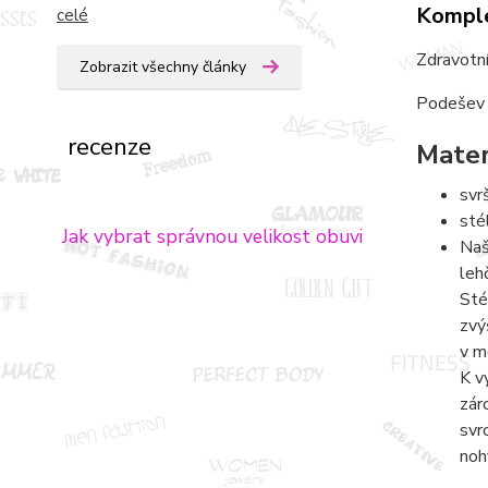
Komple
celé
Zdravotní
Zobrazit všechny články
Podešev T
recenze
Mater
svr
sté
Jak vybrat správnou velikost obuvi
Naš
leh
Sté
zvý
v m
K v
zár
svr
noh