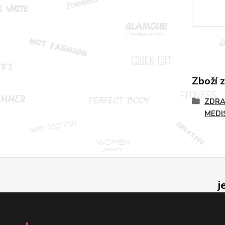
Zboží 
ZDRA
MEDI
j