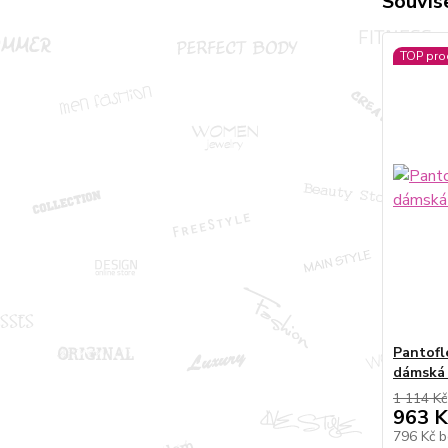
Souvise
TOP pro
Pantofl
dámská 
1 114 Kč
963 K
796 Kč
b