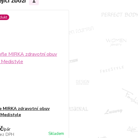
jící zboží
1
dukt
e MIRKA zdravotní obuv
Medistyle
č
/
pár
Skladem
ez DPH