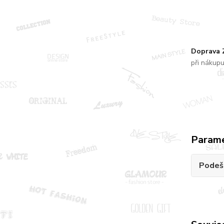
Doprava
při nákup
Param
Podeš