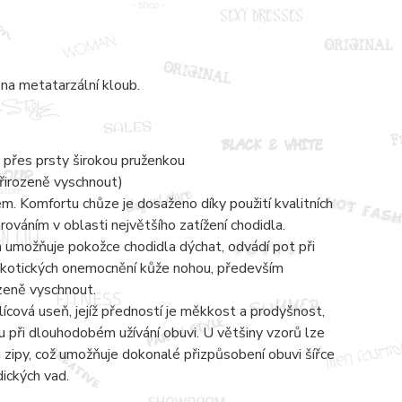
na metatarzální kloub.
 přes prsty širokou pruženkou
přirozeně vyschnout)
 Komfortu chůze je dosaženo díky použití kvalitních
váním v oblasti největšího zatížení chodidla.
á umožňuje pokožce chodidla dýchat, odvádí pot při
mykotických onemocnění kůže nohou, především
ozeně vyschnout.
lícová useň, jejíž předností je měkkost a prodyšnost,
 při dlouhodobém užívání obuvi. U většiny vzorů lze
zipy, což umožňuje dokonalé přizpůsobení obuvi šířce
dických vad.