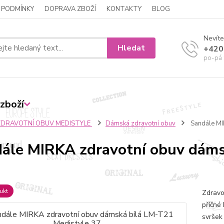
 PODMÍNKY
DOPRAVA ZBOŽÍ
KONTAKTY
BLOG
Nevíte
Hledat
+420
po-pá 
zboží
ZDRAVOTNÍ OBUV MEDISTYLE
Dámská zdravotní obuv
Sandále MI
ále MIRKA zdravotní obuv dáms
ukt
Zdravo
příčné 
svršek