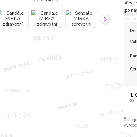
přes p
(po na
Dos
Vel
Bar
Cen
1 
836
Číslo p
Výrobc