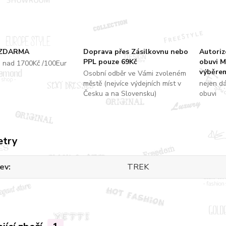
 ZDARMA
Doprava přes Zásilkovnu nebo
Autori
PPL pouze 69Kč
obuvi M
u nad 1700Kč /100Eur
výběrem
Osobní odběr ve Vámi zvoleném
městě (nejvíce výdejních míst v
nejen d
Česku a na Slovensku)
obuvi
etry
ev
TREK