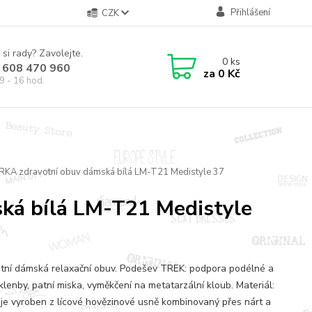
Přihlášení
CZK
 si rady? Zavolejte.
0
ks
 608 470 960
za
0 Kč
9 - 16 hod.
RKA zdravotní obuv dámská bílá LM-T21 Medistyle 37
ká bílá LM-T21 Medistyle
tní dámská relaxační obuv. Podešev TREK: podpora podélné a
klenby, patní miska, vyměkčení na metatarzální kloub. Materiál:
 je vyroben z lícové hovězinové usně kombinovaný přes nárt a