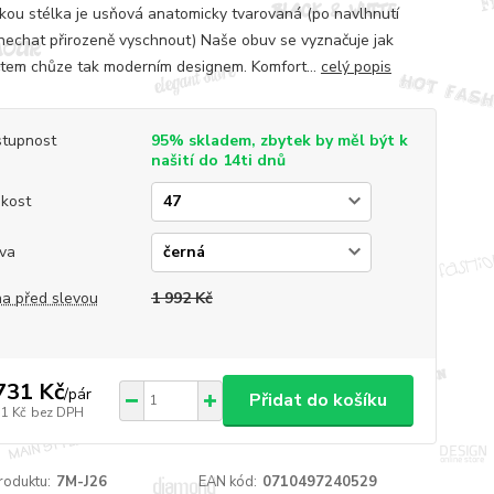
kou stélka je usňová anatomicky tvarovaná (po navlhnutí
nechat přirozeně vyschnout) Naše obuv se vyznačuje jak
tem chůze tak moderním designem. Komfort...
celý popis
tupnost
95% skladem, zbytek by měl být k
našití do 14ti dnů
ikost
va
a před slevou
1 992 Kč
731 Kč
/
pár
Přidat do košíku
31 Kč
bez DPH
roduktu:
7M-J26
EAN kód:
0710497240529