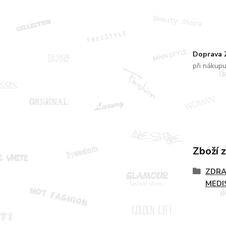
Doprava
při nákup
Zboží 
ZDRA
MEDI