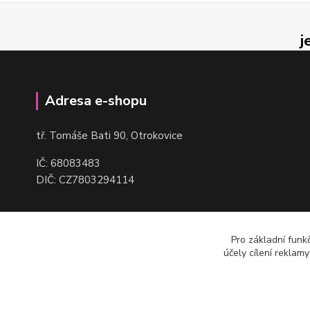
j
Adresa e-shopu
t
ř. Tomáše Bati 90, Otrokovice
IČ: 68083483
DIČ: CZ7803294114
Pro základní funk
účely cílení reklam