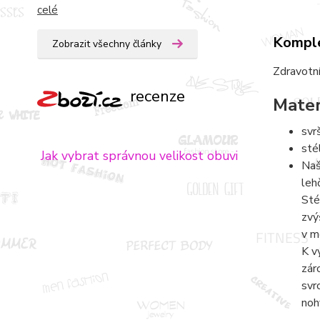
celé
Komple
Zobrazit všechny články
Zdravotní
recenze
Mater
svr
sté
Jak vybrat správnou velikost obuvi
Naš
leh
Sté
zvý
v m
K v
zár
svr
noh