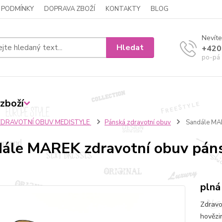
 PODMÍNKY
DOPRAVA ZBOŽÍ
KONTAKTY
BLOG
Nevíte
Hledat
+420
po-pá 
zboží
ZDRAVOTNÍ OBUV MEDISTYLE
Pánská zdravotní obuv
Sandále MAR
ále MAREK zdravotní obuv páns
plná
Zdravo
hovězi