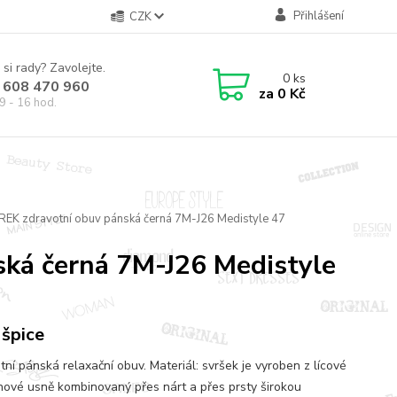
Přihlášení
CZK
 si rady? Zavolejte.
0
ks
 608 470 960
za
0 Kč
9 - 16 hod.
EK zdravotní obuv pánská černá 7M-J26 Medistyle 47
ká černá 7M-J26 Medistyle
 špice
tní pánská relaxační obuv. Materiál: svršek je vyroben z lícové
nové usně kombinovaný přes nárt a přes prsty širokou