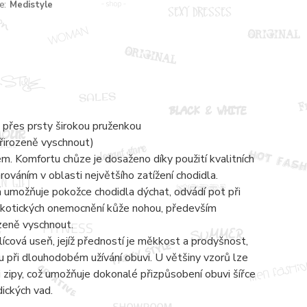
e:
Medistyle
 přes prsty širokou pruženkou
přirozeně vyschnout)
 Komfortu chůze je dosaženo díky použití kvalitních
váním v oblasti největšího zatížení chodidla.
á umožňuje pokožce chodidla dýchat, odvádí pot při
mykotických onemocnění kůže nohou, především
ozeně vyschnout.
lícová useň, jejíž předností je měkkost a prodyšnost,
 při dlouhodobém užívání obuvi. U většiny vzorů lze
zipy, což umožňuje dokonalé přizpůsobení obuvi šířce
dických vad.