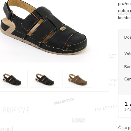
pružen
nutno 
komfor
Dos
Vel
Bar
Cen
1 
1 4
Číslo p