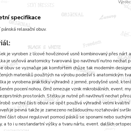
Výrobc
tní specifikace
 pánská relaxační obuv.
iál:
šek je vyroben z lícové hovězinové usně kombinovaný přes nárt a
lka je usňová anatomicky tvarovaná (po navlhnutí nutno nechat 
e obuv se vyznačuje jak komfortem chůze tak moderním designem.
čených materiálů použitých na výrobu podešví s anatomickým tvaro
lka je vyrobena prakticky výhradně z jemné, prodyšné usně, kter
šeném pocení nohou, čímž omezuje vznik mikrobiálních, event. 
eziprstních prostorách. Stélku je nutné při navlhnutí nechat přir
ýrobě svrchní části obuvi se opět používá výhradně velmi kvalitní 
oveň je pevná takže je zamezeno nežádoucímu roztahování svršku
chní část obuvi regulovat pomocí pásků se sponami nebo suchými 
y, a to i u nestandartní výšky a tvaru nártu, event. dalších ortope