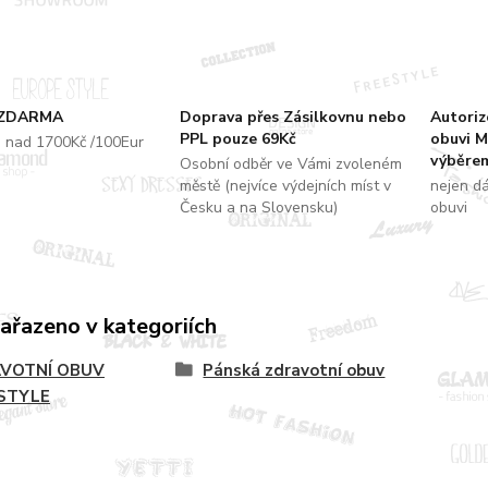
 ZDARMA
Doprava přes Zásilkovnu nebo
Autori
PPL pouze 69Kč
obuvi M
u nad 1700Kč /100Eur
výběrem
Osobní odběr ve Vámi zvoleném
městě (nejvíce výdejních míst v
nejen d
Česku a na Slovensku)
obuvi
zařazeno v kategoriích
VOTNÍ OBUV
Pánská zdravotní obuv
STYLE