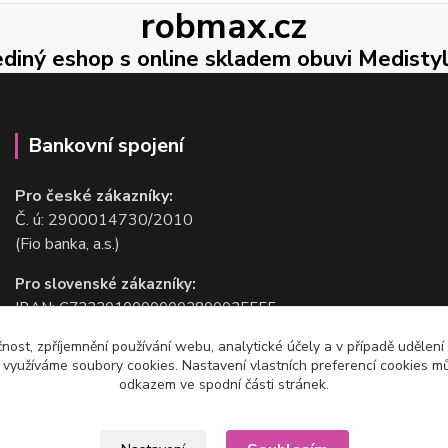
robmax.cz
ediný eshop s online skladem obuvi Medisty
Bankovní spojení
Pro české zákazníky:
Č. ú: 2900014730/2010
(Fio banka, a.s.)
Pro slovenské zákazníky:
IBAN: CZ2220100000002800025555
BIC/SWIFT: FIOBCZPPXXX
čnost, zpříjemnění používání webu, analytické účely a v případě udělení
(Fio banka, a.s.)
y využíváme soubory cookies. Nastavení vlastních preferencí cookies mů
odkazem ve spodní části stránek.