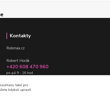
le
Kontakty
Robmax.cz
Robert Horák
+420 608 470 960
po-pá 9 - 16 hod.
info@robmax.cz
 souhlasu také pro
žete kdykoli upravit