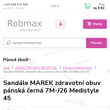
0
ks
+420 608 470 960
CZK
za
0 Kč
po-pá 9 - 16 hod.
Menu
Hledat
Původ zboží
Úvod
ZDRAVOTNÍ OBUV MEDISTYLE
Pánská zdravotní obuv
Sandále MAREK zdravotní obuv pánská černá 7M-J26 Medistyle 45
Sandále MAREK zdravotní obuv
pánská černá 7M-J26 Medistyle
45