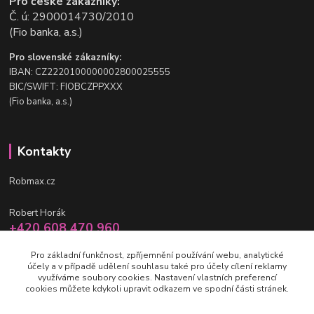
Pro české zákazníky:
Č. ú: 2900014730/2010
(Fio banka, a.s.)
Pro slovenské zákazníky:
IBAN: CZ2220100000002800025555
BIC/SWIFT: FIOBCZPPXXX
(Fio banka, a.s.)
Kontakty
Robmax.cz
Robert Horák
+420 608 470 960
po-pá 9 - 16 hod.
Pro základní funkčnost, zpříjemnění používání webu, analytické
účely a v případě udělení souhlasu také pro účely cílení reklamy
info@robmax.cz
využíváme soubory cookies. Nastavení vlastních preferencí
cookies můžete kdykoli upravit odkazem ve spodní části stránek.