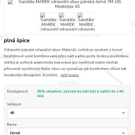
plná špice
Zdravotní pánská relaxační obuv. Materiál: svršek je vyroben z lícové
hovězinové usně kombinovaný přes nárt a přes prsty širokou pruženkou
stélka je usňová anatomicky tvarovaná (po navlhnutí nutno nechat
přirozeně vyschnout) Naše obuv se vyznačuje jak komfortem chůze tak
moderním designem. Komfort...
celý popis
Dostupnost
95% skladem, zbytek by měl být k našití do 14ti
dnů
Velikost
Barva