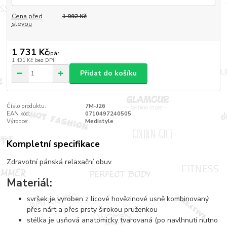
Cena před
1 992 Kč
slevou
1 731 Kč
/
pár
1 431 Kč
bez DPH
Přidat do košíku
Číslo produktu:
7M-J26
EAN kód:
0710497240505
Výrobce:
Medistyle
Kompletní specifikace
Zdravotní pánská relaxační obuv.
Materiál:
svršek je vyroben z lícové hovězinové usně kombinovaný
přes nárt a přes prsty širokou pruženkou
stélka je usňová anatomicky tvarovaná (po navlhnutí nutno