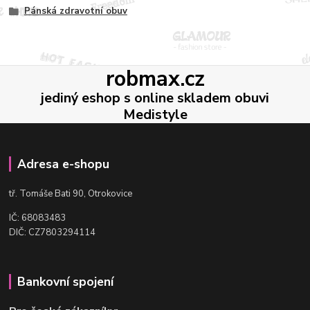
Pánská zdravotní obuv
robmax.cz
jediný eshop s online skladem obuvi
Medistyle
Adresa e-shopu
t
ř. Tomáše Bati 90, Otrokovice
IČ: 68083483
DIČ: CZ7803294114
Bankovní spojení