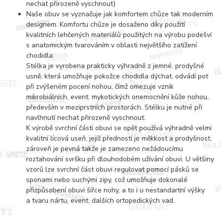
nechat přirozeně vyschnout)
Naše obuv se vyznačuje jak komfortem chůze tak moderním
designem. Komfortu chůze je dosaženo díky použití
kvalitních lehčených materiálů použitých na výrobu podešví
s anatomickým tvarováním v oblasti největšího zatížení
chodidla.
Stélka je vyrobena prakticky výhradně z jemné, prodyšné
usně, která umožňuje pokožce chodidla dýchat, odvádí pot
při zvýšeném pocení nohou, čímž omezuje vznik
mikrobiálních, event. mykotických onemocnění kůže nohou,
především v meziprstních prostorách. Stélku je nutné při
navlhnutí nechat přirozeně vyschnout.
K výrobě svrchní části obuvi se opět používá výhradně velmi
kvalitní lícová useň, jejíž předností je měkkost a prodyšnost,
zároveň je pevná takže je zamezeno nežádoucímu
roztahování svršku při dlouhodobém užívání obuvi. U většiny
vzorů lze svrchní část obuvi regulovat pomocí pásků se
sponami nebo suchými zipy, což umožňuje dokonalé
přizpůsobení obuvi šířce nohy, a to i u nestandartní výšky
a tvaru nártu, event. dalších ortopedických vad.