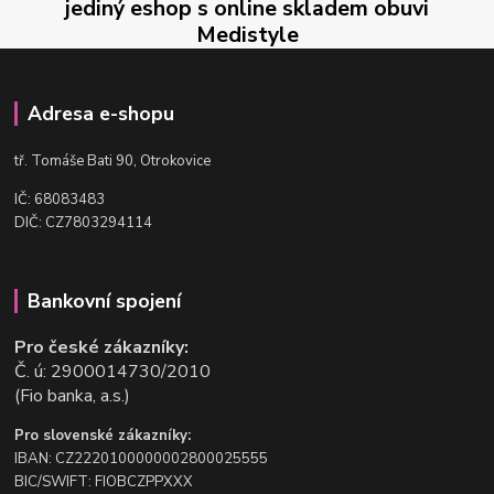
jediný eshop s online skladem obuvi
Medistyle
Adresa e-shopu
t
ř. Tomáše Bati 90, Otrokovice
IČ: 68083483
DIČ: CZ7803294114
Bankovní spojení
Pro české zákazníky:
Č. ú: 2900014730/2010
(Fio banka, a.s.)
Pro slovenské zákazníky:
IBAN: CZ2220100000002800025555
BIC/SWIFT: FIOBCZPPXXX