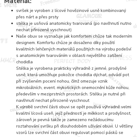
Materiál:
svršek je vyroben z lícové hovězinové usně kombinovaný
přes nárt a přes prsty
stélka je usňová anatomicky tvarovaná (po navlhnutí nutno
nechat přirozeně vyschnout)
Naše obuv se vyznačuje jak komfortem chůze tak moderním
designem. Komfortu chůze je dosaženo díky použití
kvalitních lehčených materiálů použitých na výrobu podešví
s anatomickým tvarováním v oblasti největšího zatížení
chodidla
Stélka je vyrobena prakticky výhradně z jemné, prodyšné
usně, která umožňuje pokožce chodidla dýchat, odvádí pot
při zvýšeném pocení nohou, čímž omezuje vznik
mikrobiálních, event. mykotických onemocnění kůže nohou,
především v meziprstních prostorách. Stélku je nutné při
navlhnutí nechat přirozeně vyschnout
K výrobě svrchní části obuvi se opět používá výhradně velmi
kvalitní lícová useň, jejíž předností je měkkost a prodyšnost,
zároveň je pevná takže je zamezeno nežádoucímu
roztahování svršku při dlouhodobém užívání obuvi. U většiny
vzorů lze svrchní část obuvi regulovat pomocí pásků se