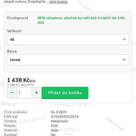
únavě nohou Zlepšují kr...
celý popis
Dostupnost
95% skladem, zbytek by měl být k našití do 14ti
dnů
Velikost
Barva
1 438 Kč
/
pár
1 188 Kč
bez DPH
Přidat do košíku
Číslo produktu:
5L-E26/H
EAN kód:
0792649152874
Výrobce:
Medistyle
Podešev:
EVA
Materiál:
kůže
Barefoot:
Ne