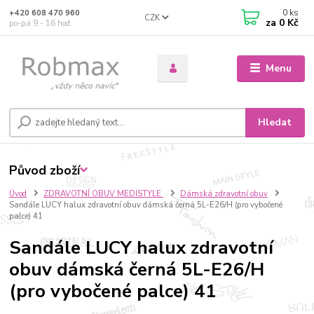
0
ks
+420 608 470 960
CZK
za
0 Kč
po-pá 9 - 16 hod.
Menu
Hledat
Původ zboží
Úvod
ZDRAVOTNÍ OBUV MEDISTYLE
Dámská zdravotní obuv
Sandále LUCY halux zdravotní obuv dámská černá 5L-E26/H (pro vybočené
palce) 41
Sandále LUCY halux zdravotní
obuv dámská černá 5L-E26/H
(pro vybočené palce) 41