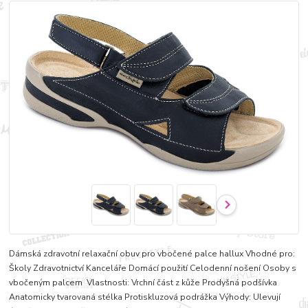
Dámská zdravotní relaxační obuv pro vbočené palce hallux Vhodné pro:
Školy Zdravotnictví Kanceláře Domácí použití Celodenní nošení Osoby s
vbočeným palcem Vlastnosti: Vrchní část z kůže Prodyšná podšívka
Anatomicky tvarovaná stélka Protiskluzová podrážka Výhody: Ulevují