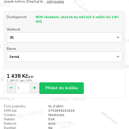
únavě nohou Zlepšují kr...
celý popis
Dostupnost
95% skladem, zbytek by měl být k našití do 14ti
dnů
Velikost
Barva
1 438 Kč
/
pár
1 188 Kč
bez DPH
Přidat do košíku
Číslo produktu:
5L-E26/H
EAN kód:
0792649152416
Výrobce:
Medistyle
Podešev:
EVA
Materiál:
kůže
Barefoot:
Ne