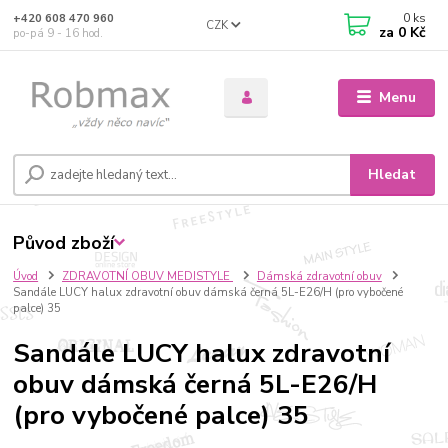
0
ks
+420 608 470 960
CZK
za
0 Kč
po-pá 9 - 16 hod.
Menu
Hledat
Původ zboží
Úvod
ZDRAVOTNÍ OBUV MEDISTYLE
Dámská zdravotní obuv
Sandále LUCY halux zdravotní obuv dámská černá 5L-E26/H (pro vybočené
palce) 35
Sandále LUCY halux zdravotní
obuv dámská černá 5L-E26/H
(pro vybočené palce) 35