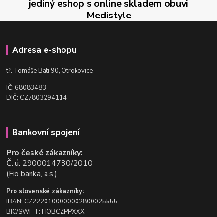
jediný eshop s online skladem obuvi
Medistyle
Adresa e-shopu
t
ř. Tomáše Bati 90, Otrokovice
IČ: 68083483
DIČ: CZ7803294114
Bankovní spojení
Pro české zákazníky:
Č. ú: 2900014730/2010
(Fio banka, a.s.)
Pro slovenské zákazníky:
IBAN: CZ2220100000002800025555
BIC/SWIFT: FIOBCZPPXXX