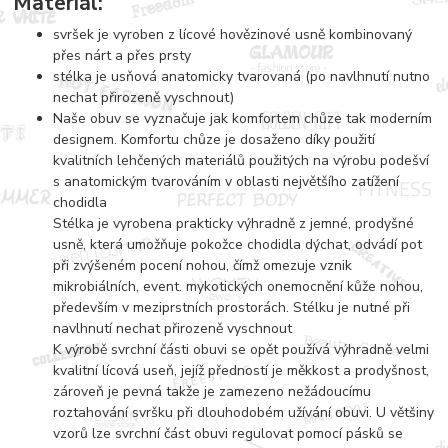
Materiál:
svršek je vyroben z lícové hovězinové usně kombinovaný
přes nárt a přes prsty
stélka je usňová anatomicky tvarovaná (po navlhnutí nutno
nechat přirozeně vyschnout)
Naše obuv se vyznačuje jak komfortem chůze tak moderním
designem. Komfortu chůze je dosaženo díky použití
kvalitních lehčených materiálů použitých na výrobu podešví
s anatomickým tvarováním v oblasti největšího zatížení
chodidla
Stélka je vyrobena prakticky výhradně z jemné, prodyšné
usně, která umožňuje pokožce chodidla dýchat, odvádí pot
při zvýšeném pocení nohou, čímž omezuje vznik
mikrobiálních, event. mykotických onemocnění kůže nohou,
především v meziprstních prostorách. Stélku je nutné při
navlhnutí nechat přirozeně vyschnout
K výrobě svrchní části obuvi se opět používá výhradně velmi
kvalitní lícová useň, jejíž předností je měkkost a prodyšnost,
zároveň je pevná takže je zamezeno nežádoucímu
roztahování svršku při dlouhodobém užívání obuvi. U většiny
vzorů lze svrchní část obuvi regulovat pomocí pásků se