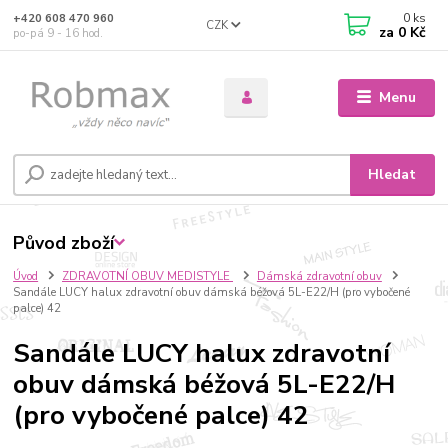
0
ks
+420 608 470 960
CZK
za
0 Kč
po-pá 9 - 16 hod.
Menu
Hledat
Původ zboží
Úvod
ZDRAVOTNÍ OBUV MEDISTYLE
Dámská zdravotní obuv
Sandále LUCY halux zdravotní obuv dámská béžová 5L-E22/H (pro vybočené
palce) 42
Sandále LUCY halux zdravotní
obuv dámská béžová 5L-E22/H
(pro vybočené palce) 42