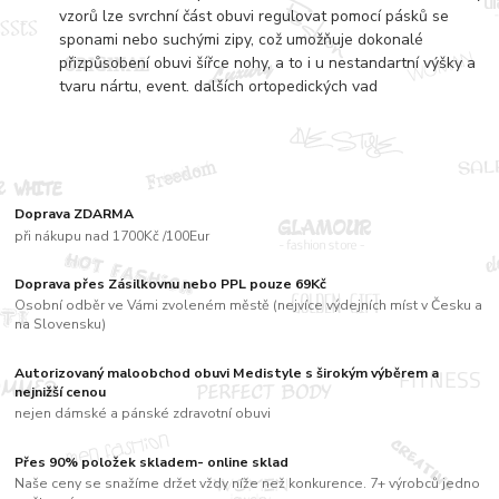
vzorů lze svrchní část obuvi regulovat pomocí pásků se
sponami nebo suchými zipy, což umožňuje dokonalé
přizpůsobení obuvi šířce nohy, a to i u nestandartní výšky a
tvaru nártu, event. dalších ortopedických vad
Doprava ZDARMA
při nákupu nad 1700Kč /100Eur
Doprava přes Zásilkovnu nebo PPL pouze 69Kč
Osobní odběr ve Vámi zvoleném městě (nejvíce výdejních míst v Česku a
na Slovensku)
Autorizovaný maloobchod obuvi Medistyle s širokým výběrem a
nejnižší cenou
nejen dámské a pánské zdravotní obuvi
Přes 90% položek skladem- online sklad
Naše ceny se snažíme držet vždy níže než konkurence. 7+ výrobců jedno