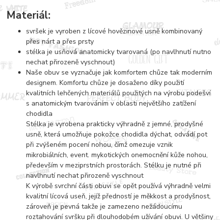
Materiál:
svršek je vyroben z lícové hovězinové usně kombinovaný
přes nárt a přes prsty
stélka je usňová anatomicky tvarovaná (po navlhnutí nutno
nechat přirozeně vyschnout)
Naše obuv se vyznačuje jak komfortem chůze tak moderním
designem. Komfortu chůze je dosaženo díky použití
kvalitních lehčených materiálů použitých na výrobu podešví
s anatomickým tvarováním v oblasti největšího zatížení
chodidla
Stélka je vyrobena prakticky výhradně z jemné, prodyšné
usně, která umožňuje pokožce chodidla dýchat, odvádí pot
při zvýšeném pocení nohou, čímž omezuje vznik
mikrobiálních, event. mykotických onemocnění kůže nohou,
především v meziprstních prostorách. Stélku je nutné při
navlhnutí nechat přirozeně vyschnout
K výrobě svrchní části obuvi se opět používá výhradně velmi
kvalitní lícová useň, jejíž předností je měkkost a prodyšnost,
zároveň je pevná takže je zamezeno nežádoucímu
roztahování svršku při dlouhodobém užívání obuvi. U většiny