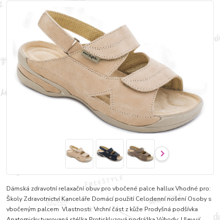
Dámská zdravotní relaxační obuv pro vbočené palce hallux Vhodné pro:
Školy Zdravotnictví Kanceláře Domácí použití Celodenní nošení Osoby s
vbočeným palcem Vlastnosti: Vrchní část z kůže Prodyšná podšívka
Anatomicky tvarovaná stélka Protiskluzová podrážka Výhody: Ulevují