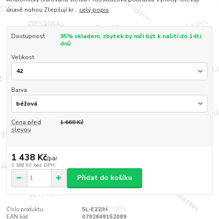
únavě nohou Zlepšují kr...
celý popis
Dostupnost
95% skladem, zbytek by měl být k našití do 14ti
dnů
Velikost
Barva
Cena před
1 668 Kč
slevou
1 438 Kč
/
pár
1 188 Kč
bez DPH
Přidat do košíku
Číslo produktu:
5L-E22/H
EAN kód:
0792649152089