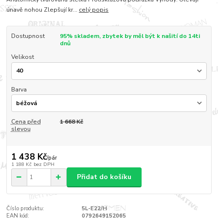
únavě nohou Zlepšují kr...
celý popis
Dostupnost
95% skladem, zbytek by měl být k našití do 14ti
dnů
Velikost
Barva
Cena před
1 668 Kč
slevou
1 438 Kč
/
pár
1 188 Kč
bez DPH
Přidat do košíku
Číslo produktu:
5L-E22/H
EAN kód:
0792649152065