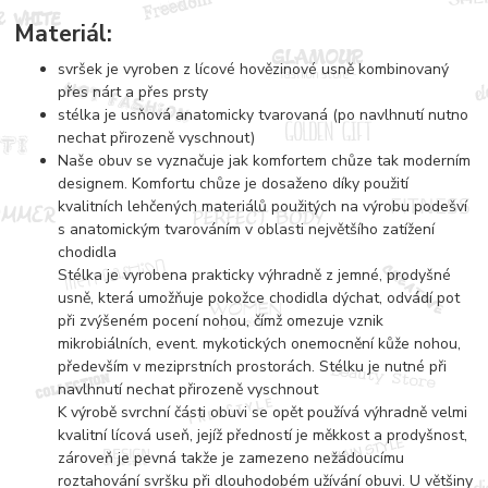
Materiál:
svršek je vyroben z lícové hovězinové usně kombinovaný
přes nárt a přes prsty
stélka je usňová anatomicky tvarovaná (po navlhnutí nutno
nechat přirozeně vyschnout)
Naše obuv se vyznačuje jak komfortem chůze tak moderním
designem. Komfortu chůze je dosaženo díky použití
kvalitních lehčených materiálů použitých na výrobu podešví
s anatomickým tvarováním v oblasti největšího zatížení
chodidla
Stélka je vyrobena prakticky výhradně z jemné, prodyšné
usně, která umožňuje pokožce chodidla dýchat, odvádí pot
při zvýšeném pocení nohou, čímž omezuje vznik
mikrobiálních, event. mykotických onemocnění kůže nohou,
především v meziprstních prostorách. Stélku je nutné při
navlhnutí nechat přirozeně vyschnout
K výrobě svrchní části obuvi se opět používá výhradně velmi
kvalitní lícová useň, jejíž předností je měkkost a prodyšnost,
zároveň je pevná takže je zamezeno nežádoucímu
roztahování svršku při dlouhodobém užívání obuvi. U většiny