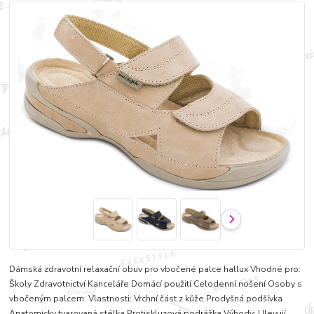
Dámská zdravotní relaxační obuv pro vbočené palce hallux Vhodné pro:
Školy Zdravotnictví Kanceláře Domácí použití Celodenní nošení Osoby s
vbočeným palcem Vlastnosti: Vrchní část z kůže Prodyšná podšívka
Anatomicky tvarovaná stélka Protiskluzová podrážka Výhody: Ulevují