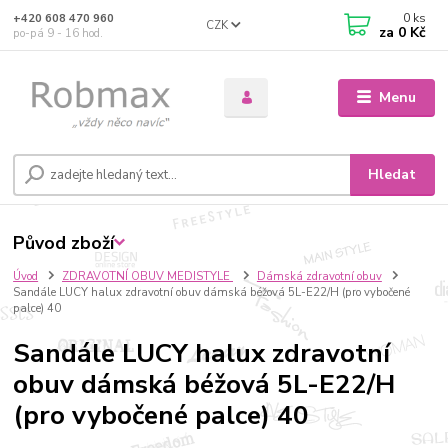
0
ks
+420 608 470 960
CZK
za
0 Kč
po-pá 9 - 16 hod.
Menu
Hledat
Původ zboží
Úvod
ZDRAVOTNÍ OBUV MEDISTYLE
Dámská zdravotní obuv
Sandále LUCY halux zdravotní obuv dámská béžová 5L-E22/H (pro vybočené
palce) 40
Sandále LUCY halux zdravotní
obuv dámská béžová 5L-E22/H
(pro vybočené palce) 40