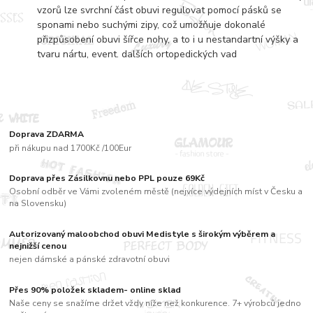
vzorů lze svrchní část obuvi regulovat pomocí pásků se
sponami nebo suchými zipy, což umožňuje dokonalé
přizpůsobení obuvi šířce nohy, a to i u nestandartní výšky a
tvaru nártu, event. dalších ortopedických vad
Doprava ZDARMA
při nákupu nad 1700Kč /100Eur
Doprava přes Zásilkovnu nebo PPL pouze 69Kč
Osobní odběr ve Vámi zvoleném městě (nejvíce výdejních míst v Česku a
na Slovensku)
Autorizovaný maloobchod obuvi Medistyle s širokým výběrem a
nejnižší cenou
nejen dámské a pánské zdravotní obuvi
Přes 90% položek skladem- online sklad
Naše ceny se snažíme držet vždy níže než konkurence. 7+ výrobců jedno