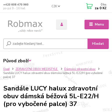
0
ks
+420 608 470 960
CZK
za
0 Kč
po-pá 9 - 16 hod.
Menu
Hledat
Původ zboží
Úvod
ZDRAVOTNÍ OBUV MEDISTYLE
Dámská zdravotní obuv
Sandále LUCY halux zdravotní obuv dámská béžová 5L-E22/H (pro vybočené
palce) 37
Sandále LUCY halux zdravotní
obuv dámská béžová 5L-E22/H
(pro vybočené palce) 37