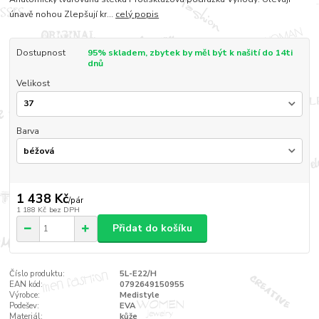
únavě nohou Zlepšují kr...
celý popis
Dostupnost
95% skladem, zbytek by měl být k našití do 14ti
dnů
Velikost
Barva
1 438 Kč
/
pár
1 188 Kč
bez DPH
Přidat do košíku
Číslo produktu:
5L-E22/H
EAN kód:
0792649150955
Výrobce:
Medistyle
Podešev:
EVA
Materiál:
kůže