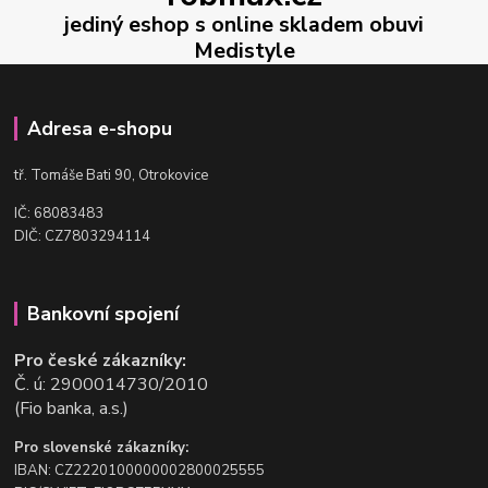
jediný eshop s online skladem obuvi
Medistyle
Adresa e-shopu
t
ř. Tomáše Bati 90, Otrokovice
IČ: 68083483
DIČ: CZ7803294114
Bankovní spojení
Pro české zákazníky:
Č. ú: 2900014730/2010
(Fio banka, a.s.)
Pro slovenské zákazníky:
IBAN: CZ2220100000002800025555