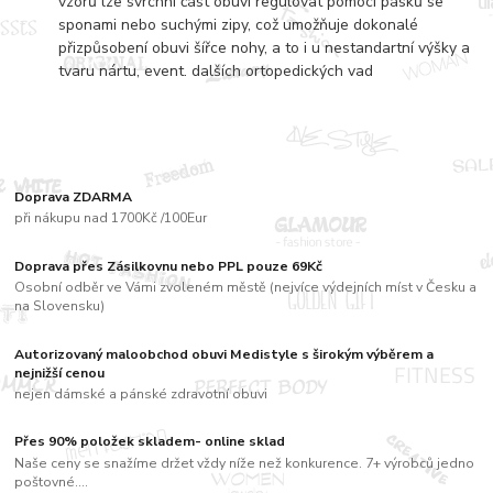
vzorů lze svrchní část obuvi regulovat pomocí pásků se
sponami nebo suchými zipy, což umožňuje dokonalé
přizpůsobení obuvi šířce nohy, a to i u nestandartní výšky a
tvaru nártu, event. dalších ortopedických vad
Doprava ZDARMA
při nákupu nad 1700Kč /100Eur
Doprava přes Zásilkovnu nebo PPL pouze 69Kč
Osobní odběr ve Vámi zvoleném městě (nejvíce výdejních míst v Česku a
na Slovensku)
Autorizovaný maloobchod obuvi Medistyle s širokým výběrem a
nejnižší cenou
nejen dámské a pánské zdravotní obuvi
Přes 90% položek skladem- online sklad
Naše ceny se snažíme držet vždy níže než konkurence. 7+ výrobců jedno
poštovné....