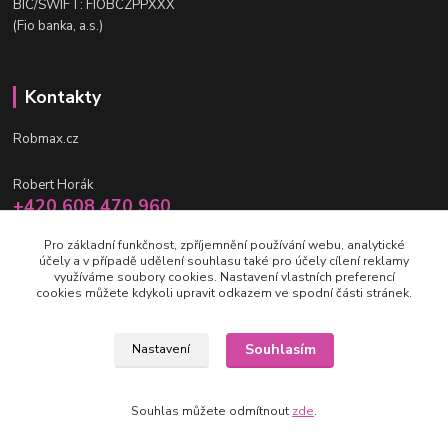
BIC/SWIFT: FIOBCZPPXXX
(Fio banka, a.s.)
Kontakty
Robmax.cz
Robert Horák
+420 608 470 960
po-pá 9 - 16 hod.
Pro základní funkčnost, zpříjemnění používání webu, analytické
účely a v případě udělení souhlasu také pro účely cílení reklamy
info@robmax.cz
využíváme soubory cookies. Nastavení vlastních preferencí
cookies můžete kdykoli upravit odkazem ve spodní části stránek.
Souhlasím
Nastavení
(c) Robmax 2015 - 2026
Souhlas můžete odmítnout
zde
.