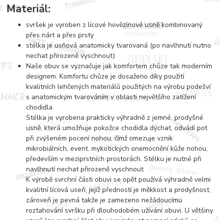
Materiál:
svršek je vyroben z lícové hovězinové usně kombinovaný
přes nárt a přes prsty
stélka je usňová anatomicky tvarovaná (po navlhnutí nutno
nechat přirozeně vyschnout)
Naše obuv se vyznačuje jak komfortem chůze tak moderním
designem. Komfortu chůze je dosaženo díky použití
kvalitních lehčených materiálů použitých na výrobu podešví
s anatomickým tvarováním v oblasti největšího zatížení
chodidla
Stélka je vyrobena prakticky výhradně z jemné, prodyšné
usně, která umožňuje pokožce chodidla dýchat, odvádí pot
při zvýšeném pocení nohou, čímž omezuje vznik
mikrobiálních, event. mykotických onemocnění kůže nohou,
především v meziprstních prostorách. Stélku je nutné při
navlhnutí nechat přirozeně vyschnout
K výrobě svrchní části obuvi se opět používá výhradně velmi
kvalitní lícová useň, jejíž předností je měkkost a prodyšnost,
zároveň je pevná takže je zamezeno nežádoucímu
roztahování svršku při dlouhodobém užívání obuvi. U většiny