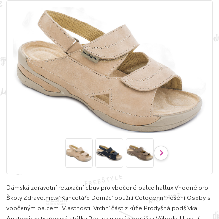
Dámská zdravotní relaxační obuv pro vbočené palce hallux Vhodné pro:
Školy Zdravotnictví Kanceláře Domácí použití Celodenní nošení Osoby s
vbočeným palcem Vlastnosti: Vrchní část z kůže Prodyšná podšívka
Anatomicky tvarovaná stélka Protiskluzová podrážka Výhody: Ulevují