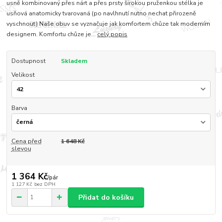
usně kombinovaný přes nárt a přes prsty širokou pruženkou stélka je
usňová anatomicky tvarovaná (po navlhnutí nutno nechat přirozeně
vyschnout) Naše obuv se vyznačuje jak komfortem chůze tak moderním
designem. Komfortu chůze je...
celý popis
Dostupnost
Skladem
Velikost
Barva
Cena před
1 648 Kč
slevou
1 364 Kč
/
pár
1 127 Kč
bez DPH
Přidat do košíku