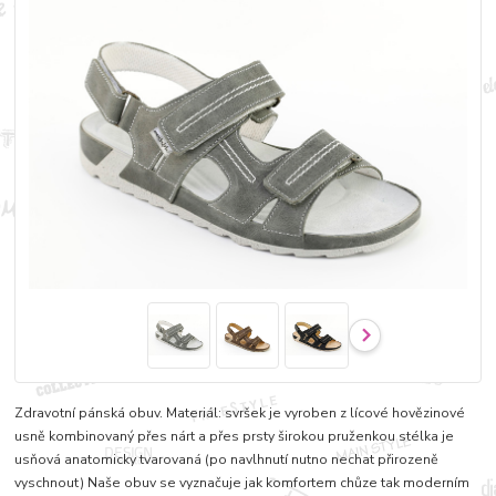
Zdravotní pánská obuv. Materiál: svršek je vyroben z lícové hovězinové
usně kombinovaný přes nárt a přes prsty širokou pruženkou stélka je
usňová anatomicky tvarovaná (po navlhnutí nutno nechat přirozeně
vyschnout) Naše obuv se vyznačuje jak komfortem chůze tak moderním