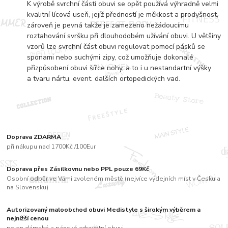
K výrobě svrchní části obuvi se opět používá výhradně velmi
kvalitní lícová useň, jejíž předností je měkkost a prodyšnost,
zároveň je pevná takže je zamezeno nežádoucímu
roztahování svršku při dlouhodobém užívání obuvi. U většiny
vzorů lze svrchní část obuvi regulovat pomocí pásků se
sponami nebo suchými zipy, což umožňuje dokonalé
přizpůsobení obuvi šířce nohy, a to i u nestandartní výšky
a tvaru nártu, event. dalších ortopedických vad.
Doprava ZDARMA
při nákupu nad 1700Kč /100Eur
Doprava přes Zásilkovnu nebo PPL pouze 69Kč
Osobní odběr ve Vámi zvoleném městě (nejvíce výdejních míst v Česku a
na Slovensku)
Autorizovaný maloobchod obuvi Medistyle s širokým výběrem a
nejnižší cenou