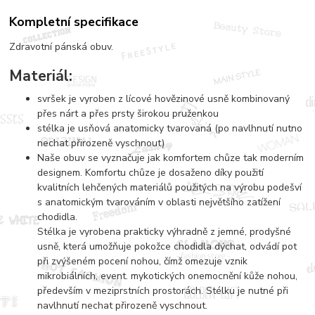
Kompletní specifikace
Zdravotní pánská obuv.
Materiál:
svršek je vyroben z lícové hovězinové usně kombinovaný
přes nárt a přes prsty širokou pruženkou
stélka je usňová anatomicky tvarovaná (po navlhnutí nutno
nechat přirozeně vyschnout)
Naše obuv se vyznačuje jak komfortem chůze tak moderním
designem. Komfortu chůze je dosaženo díky použití
kvalitních lehčených materiálů použitých na výrobu podešví
s anatomickým tvarováním v oblasti největšího zatížení
chodidla.
Stélka je vyrobena prakticky výhradně z jemné, prodyšné
usně, která umožňuje pokožce chodidla dýchat, odvádí pot
při zvýšeném pocení nohou, čímž omezuje vznik
mikrobiálních, event. mykotických onemocnění kůže nohou,
především v meziprstních prostorách. Stélku je nutné při
navlhnutí nechat přirozeně vyschnout.