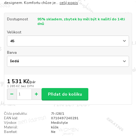
designem. Komfortu chůze je...
celý popis
Dostupnost
95% skladem, zbytek by měl být k našití do 14ti
dnů
Velikost
Barva
1 531 Kč
/
pár
1 265 Kč
bez DPH
Přidat do košíku
Číslo produktu:
7I-J26/1
EAN kód:
0710497240291
Výrobce:
Medistyle
Materiál:
kůže
Barefoot:
Ne