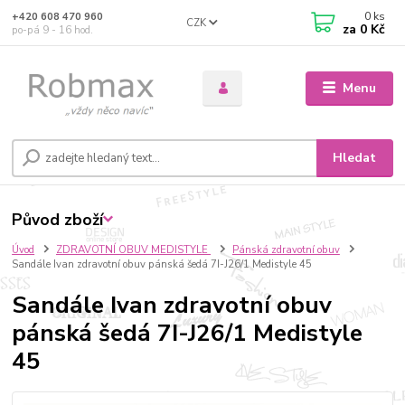
0
ks
+420 608 470 960
CZK
za
0 Kč
po-pá 9 - 16 hod.
Menu
Hledat
Původ zboží
Úvod
ZDRAVOTNÍ OBUV MEDISTYLE
Pánská zdravotní obuv
Sandále Ivan zdravotní obuv pánská šedá 7I-J26/1 Medistyle 45
Sandále Ivan zdravotní obuv
pánská šedá 7I-J26/1 Medistyle
45