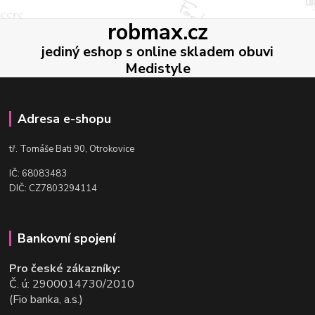
robmax.cz
jediný eshop s online skladem obuvi
Medistyle
Adresa e-shopu
t
ř. Tomáše Bati 90, Otrokovice
IČ: 68083483
DIČ: CZ7803294114
Bankovní spojení
Pro české zákazníky:
Č. ú: 2900014730/2010
(Fio banka, a.s.)