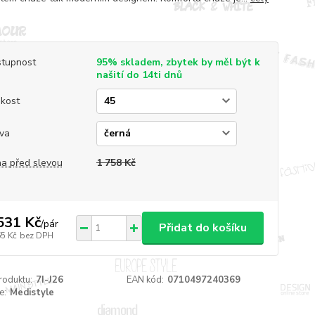
tupnost
95% skladem, zbytek by měl být k
našití do 14ti dnů
ikost
va
a před slevou
1 758 Kč
531 Kč
/
pár
Přidat do košíku
65 Kč
bez DPH
roduktu:
7I-J26
EAN kód:
0710497240369
e:
Medistyle