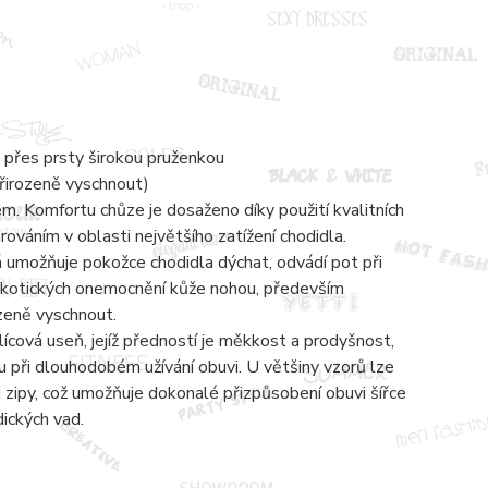
 přes prsty širokou pruženkou
přirozeně vyschnout)
 Komfortu chůze je dosaženo díky použití kvalitních
váním v oblasti největšího zatížení chodidla.
á umožňuje pokožce chodidla dýchat, odvádí pot při
mykotických onemocnění kůže nohou, především
ozeně vyschnout.
lícová useň, jejíž předností je měkkost a prodyšnost,
 při dlouhodobém užívání obuvi. U většiny vzorů lze
zipy, což umožňuje dokonalé přizpůsobení obuvi šířce
dických vad.