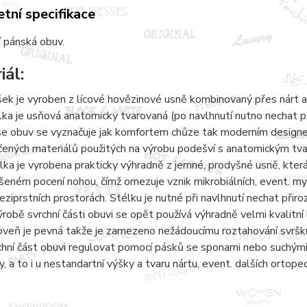
tní specifikace
 pánská obuv.
iál:
šek je vyroben z lícové hovězinové usně kombinovaný přes nárt a
lka je usňová anatomicky tvarovaná (po navlhnutí nutno nechat 
e obuv se vyznačuje jak komfortem chůze tak moderním designem.
čených materiálů použitých na výrobu podešví s anatomickým tvaro
lka je vyrobena prakticky výhradně z jemné, prodyšné usně, kter
šeném pocení nohou, čímž omezuje vznik mikrobiálních, event. 
eziprstních prostorách. Stélku je nutné při navlhnutí nechat přir
ýrobě svrchní části obuvi se opět používá výhradně velmi kvalitní 
oveň je pevná takže je zamezeno nežádoucímu roztahování svršku
chní část obuvi regulovat pomocí pásků se sponami nebo suchými 
y, a to i u nestandartní výšky a tvaru nártu, event. dalších ortope