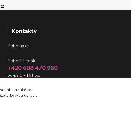
le
Kontakty
Robmax.cz
Robert Horák
+420 608 470 960
po-pá 9 - 16 hod.
info@robmax.cz
 souhlasu také pro
žete kdykoli upravit