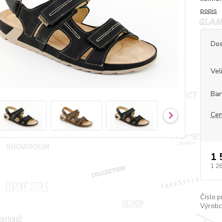
popis
Dos
Vel
Bar
Cen
1 
1 2
Číslo p
Výrobc