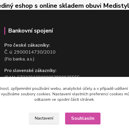
ediný eshop s online skladem obuvi Medisty
Bankovní spojení
Pro české zákazníky:
Č. ú: 2900014730/2010
(Fio banka, a.s.)
Pro slovenské zákazníky:
IBAN: CZ2220100000002800025555
BIC/SWIFT: FIOBCZPPXXX
čnost, zpříjemnění používání webu, analytické účely a v případě udělení
(Fio banka, a.s.)
y využíváme soubory cookies. Nastavení vlastních preferencí cookies mů
odkazem ve spodní části stránek.
Souhlasím
Nastavení