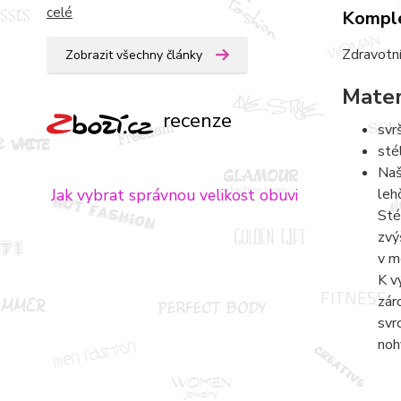
celé
Komple
Zdravotní
Zobrazit všechny články
Mater
recenze
svr
sté
Naš
leh
Jak vybrat správnou velikost obuvi
Sté
zvý
v m
K v
zár
svr
noh