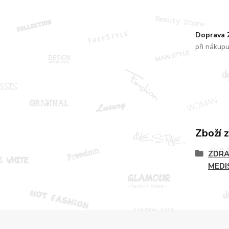
Doprava
při nákup
Zboží 
ZDRA
MEDI