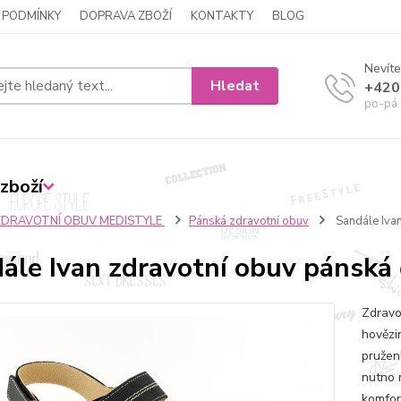
 PODMÍNKY
DOPRAVA ZBOŽÍ
KONTAKTY
BLOG
Nevíte
Hledat
+420
po-pá 
zboží
ZDRAVOTNÍ OBUV MEDISTYLE
Pánská zdravotní obuv
Sandále Ivan
ále Ivan zdravotní obuv pánská 
Zdravo
hovězi
pružen
nutno 
komfor