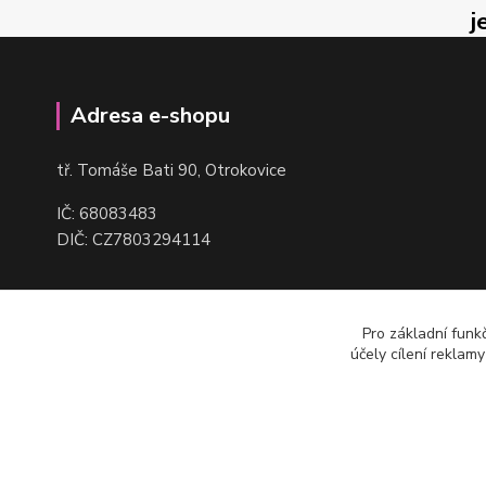
j
Adresa e-shopu
t
ř. Tomáše Bati 90, Otrokovice
IČ: 68083483
DIČ: CZ7803294114
Pro základní funk
účely cílení reklam