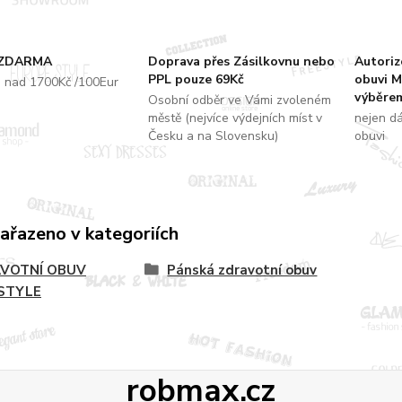
 ZDARMA
Doprava přes Zásilkovnu nebo
Autori
PPL pouze 69Kč
obuvi M
u nad 1700Kč /100Eur
výběrem
Osobní odběr ve Vámi zvoleném
městě (nejvíce výdejních míst v
nejen d
Česku a na Slovensku)
obuvi
zařazeno v kategoriích
VOTNÍ OBUV
Pánská zdravotní obuv
STYLE
robmax.cz