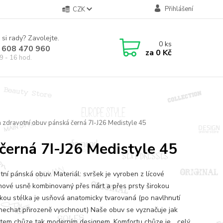
Přihlášení
CZK
 si rady? Zavolejte.
0
ks
 608 470 960
za
0 Kč
9 - 16 hod.
 zdravotní obuv pánská černá 7I-J26 Medistyle 45
černá 7I-J26 Medistyle 45
tní pánská obuv. Materiál: svršek je vyroben z lícové
nové usně kombinovaný přes nárt a přes prsty širokou
kou stélka je usňová anatomicky tvarovaná (po navlhnutí
nechat přirozeně vyschnout) Naše obuv se vyznačuje jak
tem chůze tak moderním designem. Komfortu chůze je...
celý