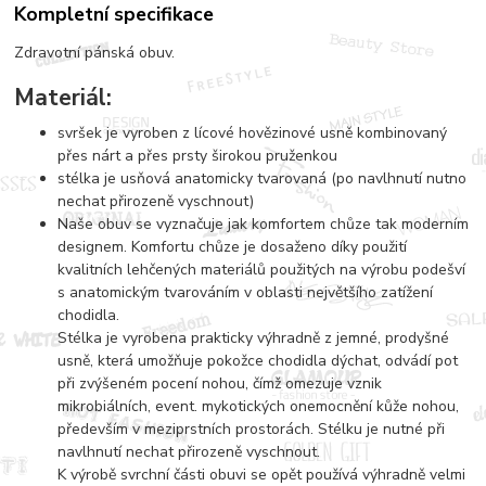
Kompletní specifikace
Zdravotní pánská obuv.
Materiál:
svršek je vyroben z lícové hovězinové usně kombinovaný
přes nárt a přes prsty širokou pruženkou
stélka je usňová anatomicky tvarovaná (po navlhnutí nutno
nechat přirozeně vyschnout)
Naše obuv se vyznačuje jak komfortem chůze tak moderním
designem. Komfortu chůze je dosaženo díky použití
kvalitních lehčených materiálů použitých na výrobu podešví
s anatomickým tvarováním v oblasti největšího zatížení
chodidla.
Stélka je vyrobena prakticky výhradně z jemné, prodyšné
usně, která umožňuje pokožce chodidla dýchat, odvádí pot
při zvýšeném pocení nohou, čímž omezuje vznik
mikrobiálních, event. mykotických onemocnění kůže nohou,
především v meziprstních prostorách. Stélku je nutné při
navlhnutí nechat přirozeně vyschnout.
K výrobě svrchní části obuvi se opět používá výhradně velmi