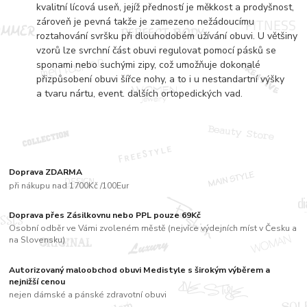
kvalitní lícová useň, jejíž předností je měkkost a prodyšnost,
zároveň je pevná takže je zamezeno nežádoucímu
roztahování svršku při dlouhodobém užívání obuvi. U většiny
vzorů lze svrchní část obuvi regulovat pomocí pásků se
sponami nebo suchými zipy, což umožňuje dokonalé
přizpůsobení obuvi šířce nohy, a to i u nestandartní výšky
a tvaru nártu, event. dalších ortopedických vad.
Doprava ZDARMA
při nákupu nad 1700Kč /100Eur
Doprava přes Zásilkovnu nebo PPL pouze 69Kč
Osobní odběr ve Vámi zvoleném městě (nejvíce výdejních míst v Česku a
na Slovensku)
Autorizovaný maloobchod obuvi Medistyle s širokým výběrem a
nejnižší cenou
nejen dámské a pánské zdravotní obuvi