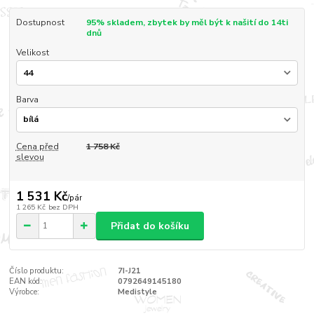
Dostupnost
95% skladem, zbytek by měl být k našití do 14ti
dnů
Velikost
Barva
Cena před
1 758 Kč
slevou
1 531 Kč
/
pár
1 265 Kč
bez DPH
Přidat do košíku
Číslo produktu:
7I-J21
EAN kód:
0792649145180
Výrobce:
Medistyle