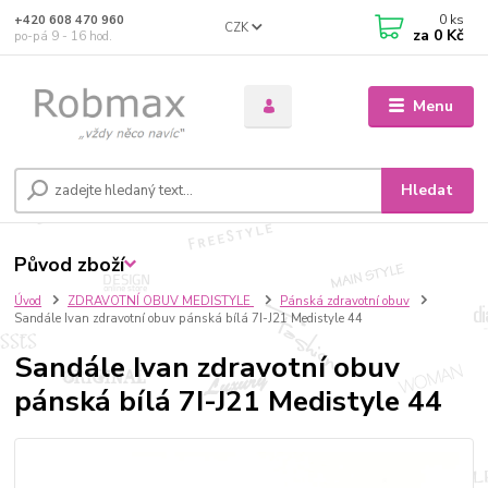
0
ks
+420 608 470 960
CZK
za
0 Kč
po-pá 9 - 16 hod.
Menu
Hledat
Původ zboží
Úvod
ZDRAVOTNÍ OBUV MEDISTYLE
Pánská zdravotní obuv
Sandále Ivan zdravotní obuv pánská bílá 7I-J21 Medistyle 44
Sandále Ivan zdravotní obuv
pánská bílá 7I-J21 Medistyle 44