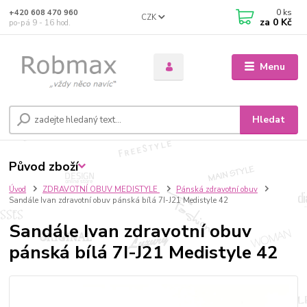
0
ks
+420 608 470 960
CZK
za
0 Kč
po-pá 9 - 16 hod.
Menu
Hledat
Původ zboží
Úvod
ZDRAVOTNÍ OBUV MEDISTYLE
Pánská zdravotní obuv
Sandále Ivan zdravotní obuv pánská bílá 7I-J21 Medistyle 42
Sandále Ivan zdravotní obuv
pánská bílá 7I-J21 Medistyle 42