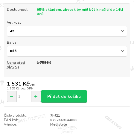
Dostupnost
95% skladem, zbytek by měl být k našití do 14ti
dnů
Velikost
Barva
Cena před
1 758 Kč
slevou
1 531 Kč
/
pár
1 265 Kč
bez DPH
Přidat do košíku
Číslo produktu:
7I-J21
EAN kód:
0792649144800
Výrobce:
Medistyle