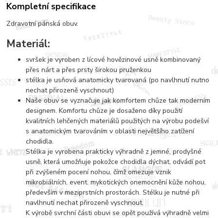
Kompletní specifikace
Zdravotní pánská obuv.
Materiál:
svršek je vyroben z lícové hovězinové usně kombinovaný
přes nárt a přes prsty širokou pruženkou
stélka je usňová anatomicky tvarovaná (po navlhnutí nutno
nechat přirozeně vyschnout)
Naše obuv se vyznačuje jak komfortem chůze tak moderním
designem. Komfortu chůze je dosaženo díky použití
kvalitních lehčených materiálů použitých na výrobu podešví
s anatomickým tvarováním v oblasti největšího zatížení
chodidla.
Stélka je vyrobena prakticky výhradně z jemné, prodyšné
usně, která umožňuje pokožce chodidla dýchat, odvádí pot
při zvýšeném pocení nohou, čímž omezuje vznik
mikrobiálních, event. mykotických onemocnění kůže nohou,
především v meziprstních prostorách. Stélku je nutné při
navlhnutí nechat přirozeně vyschnout.
K výrobě svrchní části obuvi se opět používá výhradně velmi