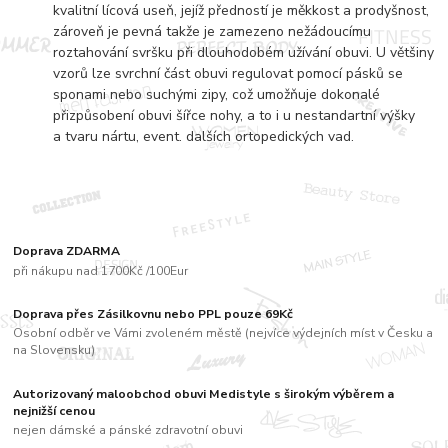
kvalitní lícová useň, jejíž předností je měkkost a prodyšnost,
zároveň je pevná takže je zamezeno nežádoucímu
roztahování svršku při dlouhodobém užívání obuvi. U většiny
vzorů lze svrchní část obuvi regulovat pomocí pásků se
sponami nebo suchými zipy, což umožňuje dokonalé
přizpůsobení obuvi šířce nohy, a to i u nestandartní výšky
a tvaru nártu, event. dalších ortopedických vad.
Doprava ZDARMA
při nákupu nad 1700Kč /100Eur
Doprava přes Zásilkovnu nebo PPL pouze 69Kč
Osobní odběr ve Vámi zvoleném městě (nejvíce výdejních míst v Česku a
na Slovensku)
Autorizovaný maloobchod obuvi Medistyle s širokým výběrem a
nejnižší cenou
nejen dámské a pánské zdravotní obuvi