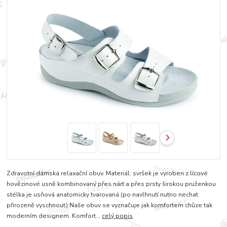
Zdravotní dámská relaxační obuv. Materiál: svršek je vyroben z lícové
hovězinové usně kombinovaný přes nárt a přes prsty širokou pruženkou
stélka je usňová anatomicky tvarovaná (po navlhnutí nutno nechat
přirozeně vyschnout) Naše obuv se vyznačuje jak komfortem chůze tak
moderním designem. Komfort...
celý popis