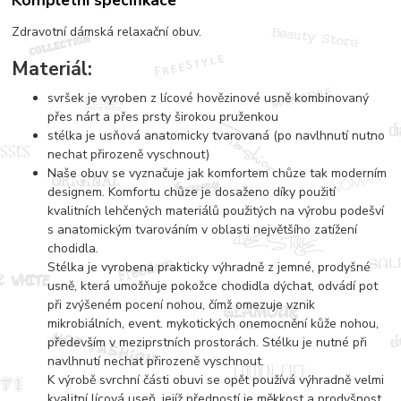
Kompletní specifikace
Zdravotní dámská relaxační obuv.
Materiál:
svršek je vyroben z lícové hovězinové usně kombinovaný
přes nárt a přes prsty širokou pruženkou
stélka je usňová anatomicky tvarovaná (po navlhnutí nutno
nechat přirozeně vyschnout)
Naše obuv se vyznačuje jak komfortem chůze tak moderním
designem. Komfortu chůze je dosaženo díky použití
kvalitních lehčených materiálů použitých na výrobu podešví
s anatomickým tvarováním v oblasti největšího zatížení
chodidla.
Stélka je vyrobena prakticky výhradně z jemné, prodyšné
usně, která umožňuje pokožce chodidla dýchat, odvádí pot
při zvýšeném pocení nohou, čímž omezuje vznik
mikrobiálních, event. mykotických onemocnění kůže nohou,
především v meziprstních prostorách. Stélku je nutné při
navlhnutí nechat přirozeně vyschnout.
K výrobě svrchní části obuvi se opět používá výhradně velmi
kvalitní lícová useň, jejíž předností je měkkost a prodyšnost,