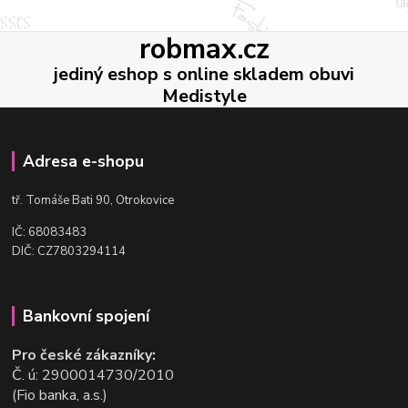
robmax.cz
jediný eshop s online skladem obuvi
Medistyle
Adresa e-shopu
t
ř. Tomáše Bati 90, Otrokovice
IČ: 68083483
DIČ: CZ7803294114
Bankovní spojení
Pro české zákazníky:
Č. ú: 2900014730/2010
(Fio banka, a.s.)