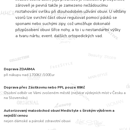
zároveň je pevná takže je zamezeno nežádoucímu
roztahování svršku při dlouhodobém užívání obuvi. U většiny
vzorů lze svrchní část obuvi regulovat pomocí pásků se
sponami nebo suchými zipy, což umožňuje dokonalé
přizpůsobení obuvi šířce nohy, a to i u nestandartní výšky
a tvaru nártu, event. dalších ortopedických vad.
Doprava ZDARMA
při nákupu nad 1700Kč /100Eur
Doprava přes Zásilkovnu nebo PPL pouze 69Kč
Osobní odběr ve Vámi zvoleném městě (nejvíce výdejních míst v Česku a
na Slovensku)
Autorizovaný maloobchod obuvi Medistyle s širokým výběrem a
nejnižší cenou
nejen dámské a pánské zdravotní obuvi