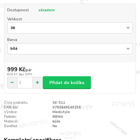
Dostupnost
skladem
Velikost
Barva
999 Kč
/
pár
826 Kč
bez DPH
Přidat do košíku
Číslo produktu:
SE-511
EAN kód:
0792649146255
Výrobce:
Medistyle
Podešev:
IRENA
Materiál:
kůže
Barefoot:
Ne