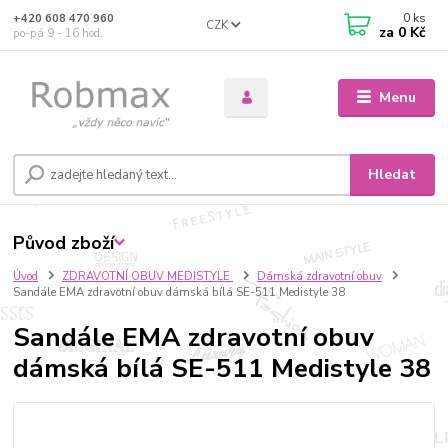
0
ks
+420 608 470 960
CZK
za
0 Kč
po-pá 9 - 16 hod.
Menu
Hledat
Původ zboží
Úvod
ZDRAVOTNÍ OBUV MEDISTYLE
Dámská zdravotní obuv
Sandále EMA zdravotní obuv dámská bílá SE-511 Medistyle 38
Sandále EMA zdravotní obuv
dámská bílá SE-511 Medistyle 38