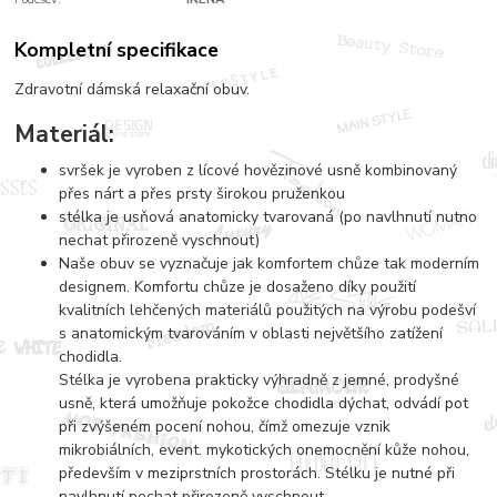
Kompletní specifikace
Zdravotní dámská relaxační obuv.
Materiál:
svršek je vyroben z lícové hovězinové usně kombinovaný
přes nárt a přes prsty širokou pruženkou
stélka je usňová anatomicky tvarovaná (po navlhnutí nutno
nechat přirozeně vyschnout)
Naše obuv se vyznačuje jak komfortem chůze tak moderním
designem. Komfortu chůze je dosaženo díky použití
kvalitních lehčených materiálů použitých na výrobu podešví
s anatomickým tvarováním v oblasti největšího zatížení
chodidla.
Stélka je vyrobena prakticky výhradně z jemné, prodyšné
usně, která umožňuje pokožce chodidla dýchat, odvádí pot
při zvýšeném pocení nohou, čímž omezuje vznik
mikrobiálních, event. mykotických onemocnění kůže nohou,
především v meziprstních prostorách. Stélku je nutné při
navlhnutí nechat přirozeně vyschnout.