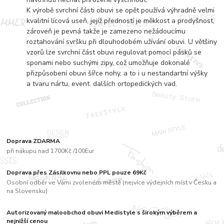
K výrobě svrchní části obuvi se opět používá výhradně velmi
kvalitní lícová useň, jejíž předností je měkkost a prodyšnost,
zároveň je pevná takže je zamezeno nežádoucímu
roztahování svršku při dlouhodobém užívání obuvi. U většiny
vzorů lze svrchní část obuvi regulovat pomocí pásků se
sponami nebo suchými zipy, což umožňuje dokonalé
přizpůsobení obuvi šířce nohy, a to i u nestandartní výšky
a tvaru nártu, event. dalších ortopedických vad.
Doprava ZDARMA
při nákupu nad 1700Kč /100Eur
Doprava přes Zásilkovnu nebo PPL pouze 69Kč
Osobní odběr ve Vámi zvoleném městě (nejvíce výdejních míst v Česku a
na Slovensku)
Autorizovaný maloobchod obuvi Medistyle s širokým výběrem a
nejnižší cenou