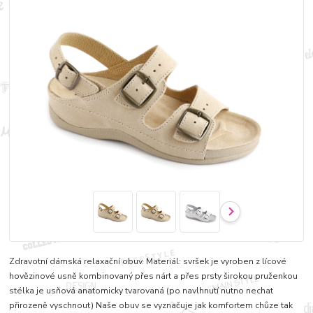
Zdravotní dámská relaxační obuv. Materiál: svršek je vyroben z lícové
hovězinové usně kombinovaný přes nárt a přes prsty širokou pruženkou
stélka je usňová anatomicky tvarovaná (po navlhnutí nutno nechat
přirozeně vyschnout) Naše obuv se vyznačuje jak komfortem chůze tak