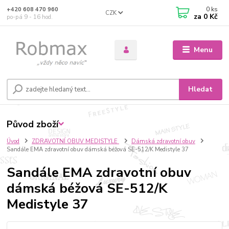
0
ks
+420 608 470 960
CZK
za
0 Kč
po-pá 9 - 16 hod.
Menu
Hledat
Původ zboží
Úvod
ZDRAVOTNÍ OBUV MEDISTYLE
Dámská zdravotní obuv
Sandále EMA zdravotní obuv dámská béžová SE-512/K Medistyle 37
Sandále EMA zdravotní obuv
dámská béžová SE-512/K
Medistyle 37