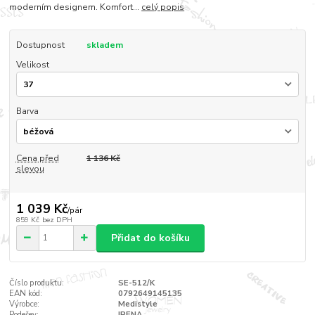
moderním designem. Komfort...
celý popis
Dostupnost
skladem
Velikost
Barva
Cena před
1 136 Kč
slevou
1 039 Kč
/
pár
859 Kč
bez DPH
Přidat do košíku
Číslo produktu:
SE-512/K
EAN kód:
0792649145135
Výrobce:
Medistyle
Podešev:
IRENA