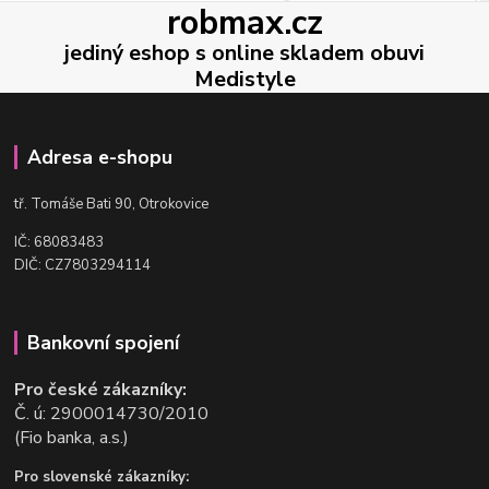
robmax.cz
jediný eshop s online skladem obuvi
Medistyle
Adresa e-shopu
t
ř. Tomáše Bati 90, Otrokovice
IČ: 68083483
DIČ: CZ7803294114
Bankovní spojení
Pro české zákazníky:
Č. ú: 2900014730/2010
(Fio banka, a.s.)
Pro slovenské zákazníky: