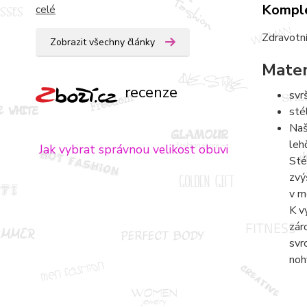
Komple
celé
Zdravotní
Zobrazit všechny články
Mater
recenze
svr
sté
Naš
leh
Jak vybrat správnou velikost obuvi
Sté
zvý
v m
K v
zár
svr
noh