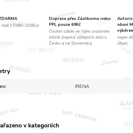
 ZDARMA
Doprava přes Zásilkovnu nebo
Autori
PPL pouze 69Kč
obuvi M
u nad 1700Kč /100Eur
výběrem
Osobní odběr ve Vámi zvoleném
městě (nejvíce výdejních míst v
nejen d
Česku a na Slovensku)
obuvi
etry
ev
IRENA
zařazeno v kategoriích