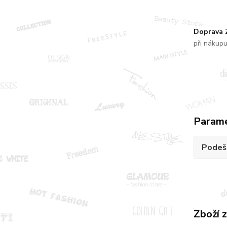
Doprava
při nákup
Param
Podeš
Zboží 