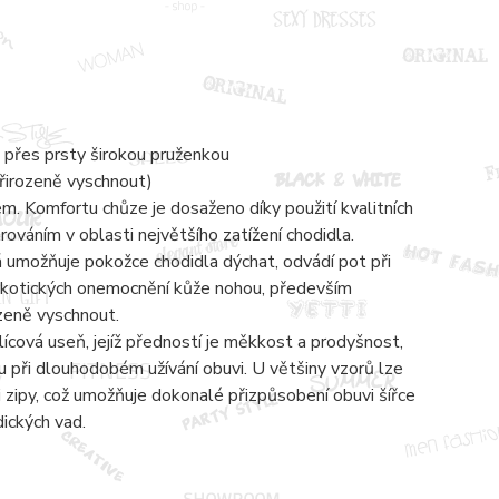
 přes prsty širokou pruženkou
přirozeně vyschnout)
 Komfortu chůze je dosaženo díky použití kvalitních
váním v oblasti největšího zatížení chodidla.
á umožňuje pokožce chodidla dýchat, odvádí pot při
mykotických onemocnění kůže nohou, především
ozeně vyschnout.
lícová useň, jejíž předností je měkkost a prodyšnost,
 při dlouhodobém užívání obuvi. U většiny vzorů lze
zipy, což umožňuje dokonalé přizpůsobení obuvi šířce
dických vad.