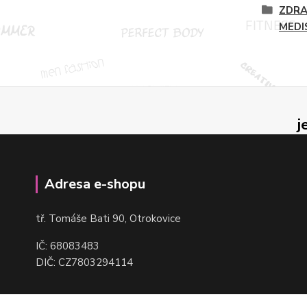
ZDRA
MEDI
j
Adresa e-shopu
t
ř. Tomáše Bati 90, Otrokovice
IČ: 68083483
DIČ: CZ7803294114