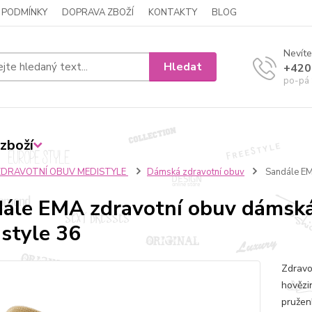
 PODMÍNKY
DOPRAVA ZBOŽÍ
KONTAKTY
BLOG
Nevíte
Hledat
+420
po-pá 
zboží
ZDRAVOTNÍ OBUV MEDISTYLE
Dámská zdravotní obuv
Sandále EM
ále EMA zdravotní obuv dámsk
style 36
Zdravo
hovězi
pružen