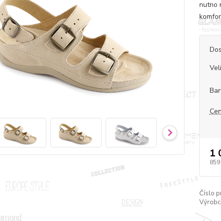
nutno 
komfor
Dos
Vel
Bar
Cen
1 
859
Číslo p
Výrobc