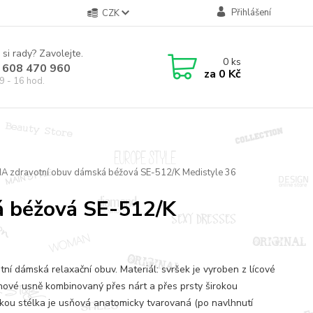
Přihlášení
CZK
 si rady? Zavolejte.
0
ks
 608 470 960
za
0 Kč
9 - 16 hod.
A zdravotní obuv dámská béžová SE-512/K Medistyle 36
á béžová SE-512/K
tní dámská relaxační obuv. Materiál: svršek je vyroben z lícové
nové usně kombinovaný přes nárt a přes prsty širokou
kou stélka je usňová anatomicky tvarovaná (po navlhnutí