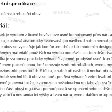
tní specifikace
 dámská relaxační obuv.
iál:
šek je vyroben z lícové hovězinové usně kombinovaný přes nárt a
lka je usňová anatomicky tvarovaná (po navlhnutí nutno nechat 
e obuv se vyznačuje jak komfortem chůze tak moderním designem.
čených materiálů použitých na výrobu podešví s anatomickým tvaro
lka je vyrobena prakticky výhradně z jemné, prodyšné usně, kter
šeném pocení nohou, čímž omezuje vznik mikrobiálních, event. 
eziprstních prostorách. Stélku je nutné při navlhnutí nechat přir
ýrobě svrchní části obuvi se opět používá výhradně velmi kvalitní 
oveň je pevná takže je zamezeno nežádoucímu roztahování svršku
chní část obuvi regulovat pomocí pásků se sponami nebo suchými 
y, a to i u nestandartní výšky a tvaru nártu, event. dalších ortope