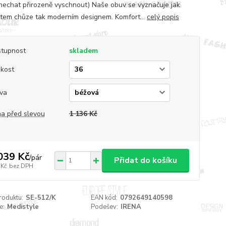
nechat přirozeně vyschnout) Naše obuv se vyznačuje jak
tem chůze tak moderním designem. Komfort...
celý popis
tupnost
skladem
ikost
va
a před slevou
1 136 Kč
039 Kč
/
pár
Přidat do košíku
 Kč
bez DPH
roduktu:
SE-512/K
EAN kód:
0792649140598
e:
Medistyle
Podešev:
IRENA