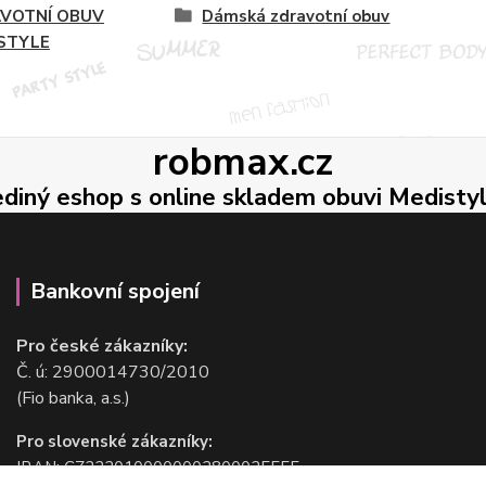
VOTNÍ OBUV
Dámská zdravotní obuv
STYLE
robmax.cz
ediný eshop s online skladem obuvi Medisty
Bankovní spojení
Pro české zákazníky:
Č. ú: 2900014730/2010
(Fio banka, a.s.)
Pro slovenské zákazníky:
IBAN: CZ2220100000002800025555