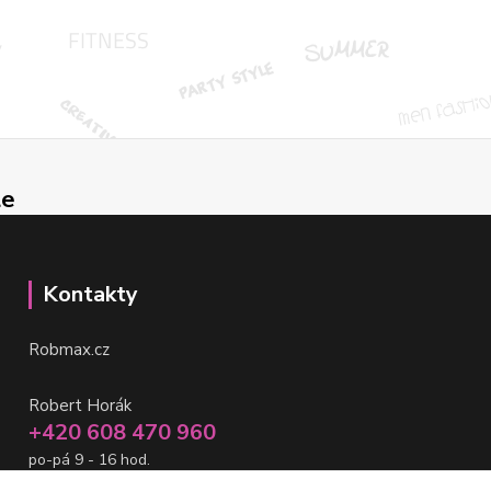
le
Kontakty
Robmax.cz
Robert Horák
+420 608 470 960
po-pá 9 - 16 hod.