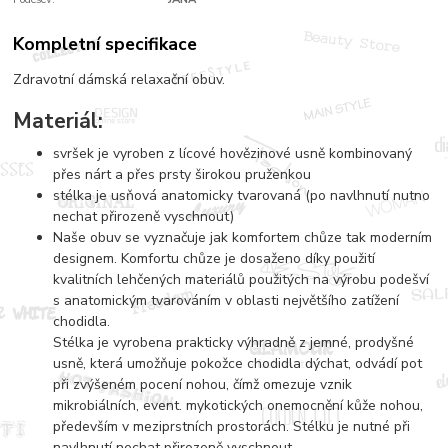
Kompletní specifikace
Zdravotní dámská relaxační obuv.
Materiál:
svršek je vyroben z lícové hovězinové usně kombinovaný
přes nárt a přes prsty širokou pruženkou
stélka je usňová anatomicky tvarovaná (po navlhnutí nutno
nechat přirozeně vyschnout)
Naše obuv se vyznačuje jak komfortem chůze tak moderním
designem. Komfortu chůze je dosaženo díky použití
kvalitních lehčených materiálů použitých na výrobu podešví
s anatomickým tvarováním v oblasti největšího zatížení
chodidla.
Stélka je vyrobena prakticky výhradně z jemné, prodyšné
usně, která umožňuje pokožce chodidla dýchat, odvádí pot
při zvýšeném pocení nohou, čímž omezuje vznik
mikrobiálních, event. mykotických onemocnění kůže nohou,
především v meziprstních prostorách. Stélku je nutné při
navlhnutí nechat přirozeně vyschnout.