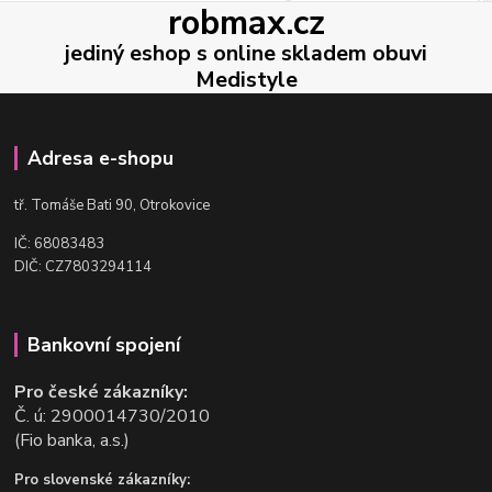
robmax.cz
jediný eshop s online skladem obuvi
Medistyle
Adresa e-shopu
t
ř. Tomáše Bati 90, Otrokovice
IČ: 68083483
DIČ: CZ7803294114
Bankovní spojení
Pro české zákazníky:
Č. ú: 2900014730/2010
(Fio banka, a.s.)
Pro slovenské zákazníky: