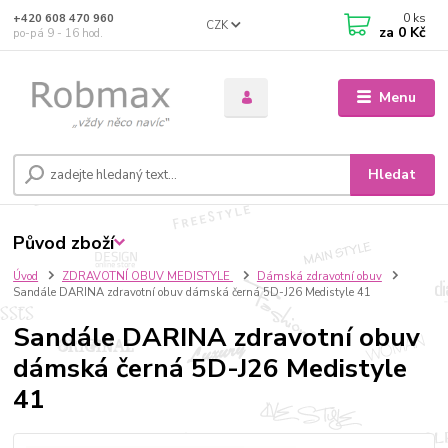
0
ks
+420 608 470 960
CZK
za
0 Kč
po-pá 9 - 16 hod.
Menu
Hledat
Původ zboží
Úvod
ZDRAVOTNÍ OBUV MEDISTYLE
Dámská zdravotní obuv
Sandále DARINA zdravotní obuv dámská černá 5D-J26 Medistyle 41
Sandále DARINA zdravotní obuv
dámská černá 5D-J26 Medistyle
41