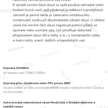
K výrobě svrchní části obuvi se opět používá výhradně velmi
kvalitní lícová useň, jejíž předností je měkkost a prodyšnost,
zároveň je pevná takže je zamezeno nežádoucímu
roztahování svršku při dlouhodobém užívání obuvi. U většiny
vzorů lze svrchní část obuvi regulovat pomocí pásků se
sponami nebo suchými zipy, což umožňuje dokonalé
přizpůsobení obuvi šířce nohy, a to i u nestandartní výšky
a tvaru nártu, event. dalších ortopedických vad.
Doprava ZDARMA
při nákupu nad 1700Kč /100Eur
Doprava přes Zásilkovnu nebo PPL pouze 69Kč
Osobní odběr ve Vámi zvoleném městě (nejvíce výdejních míst v Česku a
na Slovensku)
Autorizovaný maloobchod obuvi Medistyle s širokým výběrem a
nejnižší cenou