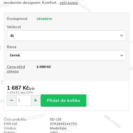
moderním designem. Komfort...
celý popis
Dostupnost
skladem
Velikost
Barva
Cena před
1 989 Kč
slevou
1 687 Kč
/
pár
1 394 Kč
bez DPH
Přidat do košíku
Číslo produktu:
5D-J26
EAN kód:
0792649144732
Výrobce:
Medistyle
Podešev:
JANA