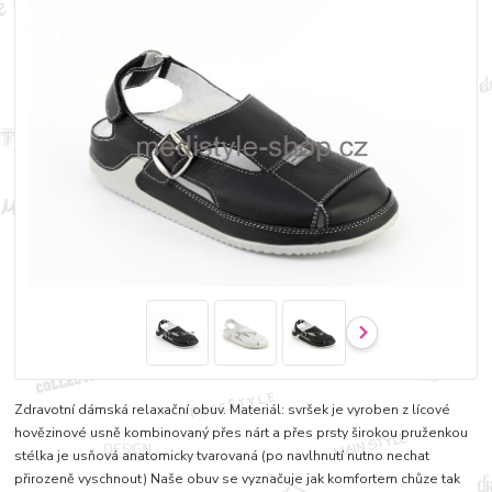
Zdravotní dámská relaxační obuv. Materiál: svršek je vyroben z lícové
hovězinové usně kombinovaný přes nárt a přes prsty širokou pruženkou
stélka je usňová anatomicky tvarovaná (po navlhnutí nutno nechat
přirozeně vyschnout) Naše obuv se vyznačuje jak komfortem chůze tak