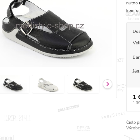
nutno 
komfor
Dos
Vel
Bar
Cen
1 
1 3
Číslo p
Výrobc