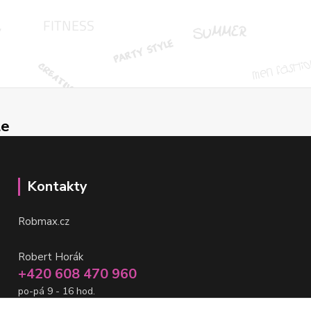
le
Kontakty
Robmax.cz
Robert Horák
+420 608 470 960
po-pá 9 - 16 hod.