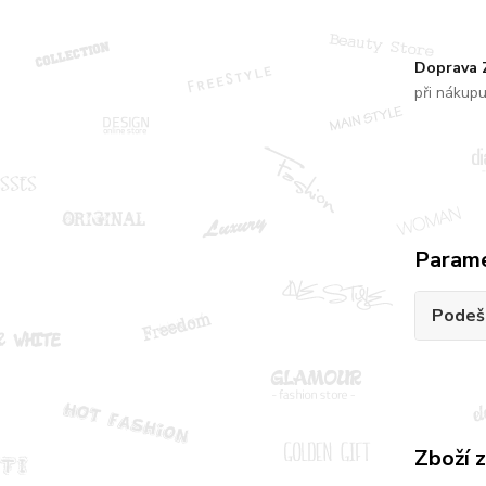
Doprava
při nákup
Param
Podeš
Zboží 