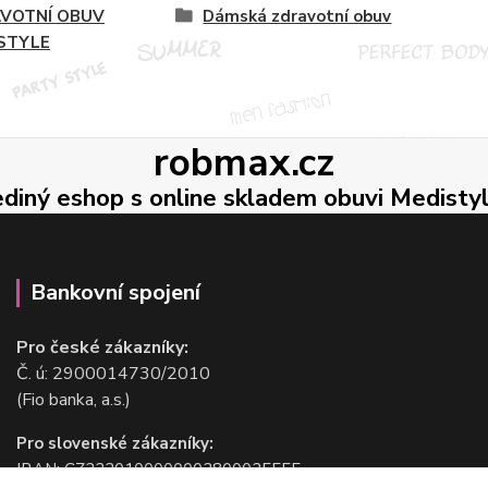
VOTNÍ OBUV
Dámská zdravotní obuv
STYLE
robmax.cz
ediný eshop s online skladem obuvi Medisty
Bankovní spojení
Pro české zákazníky:
Č. ú: 2900014730/2010
(Fio banka, a.s.)
Pro slovenské zákazníky:
IBAN: CZ2220100000002800025555