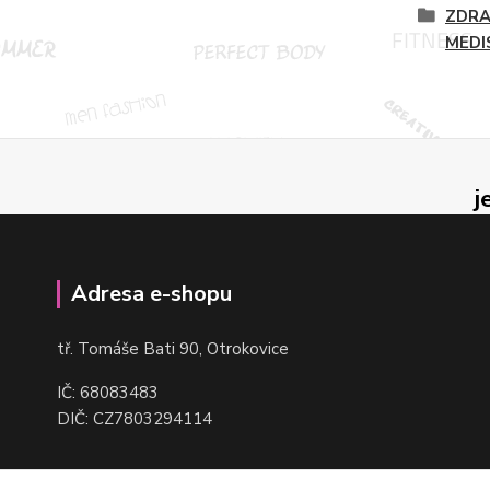
ZDRA
MEDI
j
Adresa e-shopu
t
ř. Tomáše Bati 90, Otrokovice
IČ: 68083483
DIČ: CZ7803294114