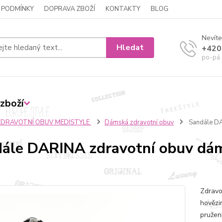
 PODMÍNKY
DOPRAVA ZBOŽÍ
KONTAKTY
BLOG
Nevíte
Hledat
+420
po-pá 
zboží
ZDRAVOTNÍ OBUV MEDISTYLE
Dámská zdravotní obuv
Sandále DA
ále DARINA zdravotní obuv dám
Zdravo
hovězi
pružen