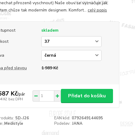
nechat přirozeně vyschnout) Naše obuv se vyznačuje jak
tem chůze tak moderním designem. Komfort...
celý popis
tupnost
skladem
ikost
va
a před slevou
1 989 Kč
687 Kč
/
pár
Přidat do košíku
94 Kč
bez DPH
roduktu:
5D-J26
EAN kód:
0792649144695
e:
Medistyle
Podešev:
JANA