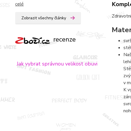
Komple
celé
Zdravotní
Zobrazit všechny články
Mater
recenze
svr
sté
Naš
leh
Jak vybrat správnou velikost obuvi
Sté
zvý
v m
K v
zár
svr
noh