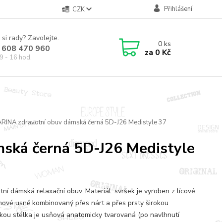
Přihlášení
CZK
 si rady? Zavolejte.
0
ks
 608 470 960
za
0 Kč
9 - 16 hod.
RINA zdravotní obuv dámská černá 5D-J26 Medistyle 37
ská černá 5D-J26 Medistyle
tní dámská relaxační obuv. Materiál: svršek je vyroben z lícové
nové usně kombinovaný přes nárt a přes prsty širokou
kou stélka je usňová anatomicky tvarovaná (po navlhnutí