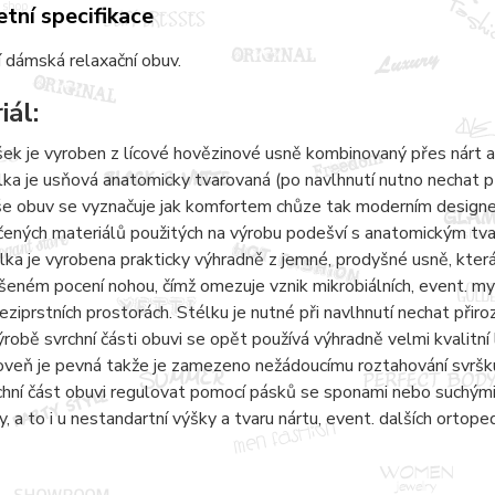
tní specifikace
 dámská relaxační obuv.
iál:
šek je vyroben z lícové hovězinové usně kombinovaný přes nárt a
lka je usňová anatomicky tvarovaná (po navlhnutí nutno nechat 
e obuv se vyznačuje jak komfortem chůze tak moderním designem.
čených materiálů použitých na výrobu podešví s anatomickým tvaro
lka je vyrobena prakticky výhradně z jemné, prodyšné usně, kter
šeném pocení nohou, čímž omezuje vznik mikrobiálních, event. 
eziprstních prostorách. Stélku je nutné při navlhnutí nechat přir
ýrobě svrchní části obuvi se opět používá výhradně velmi kvalitní 
oveň je pevná takže je zamezeno nežádoucímu roztahování svršku
chní část obuvi regulovat pomocí pásků se sponami nebo suchými 
y, a to i u nestandartní výšky a tvaru nártu, event. dalších ortope