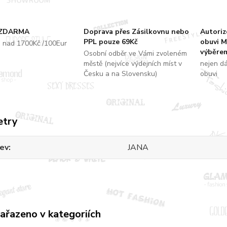
 ZDARMA
Doprava přes Zásilkovnu nebo
Autori
PPL pouze 69Kč
obuvi M
u nad 1700Kč /100Eur
výběrem
Osobní odběr ve Vámi zvoleném
městě (nejvíce výdejních míst v
nejen d
Česku a na Slovensku)
obuvi
etry
ev
JANA
zařazeno v kategoriích