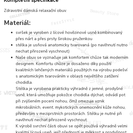
Kompletní specifikace
Zdravotní dámská relaxační obuv.
Materiál:
svršek je vyroben z lícové hovězinové usně kombinovaný
přes nárt a přes prsty širokou pruženkou
stélka je usňová anatomicky tvarovaná (po navlhnutí nutno
nechat přirozeně vyschnout)
Naše obuv se vyznačuje jak komfortem chůze tak moderním
designem. Komfortu chůze je dosaženo díky použití
kvalitních lehčených materiálů použitých na výrobu podešví
s anatomickým tvarováním v oblasti největšího zatížení
chodidla.
Stélka je vyrobena prakticky výhradně z jemné, prodyšné
usně, která umožňuje pokožce chodidla dýchat, odvádí pot
při zvýšeném pocení nohou, čímž omezuje vznik
mikrobiálních, event. mykotických onemocnění kůže nohou,
především v meziprstních prostorách. Stélku je nutné při
navlhnutí nechat přirozeně vyschnout.
K výrobě svrchní části obuvi se opět používá výhradně velmi
kvalitní lícová useň, jejíž předností je měkkost a prodyšnost,