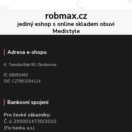
robmax.cz
jediný eshop s online skladem obuvi
Medistyle
Adresa e-shopu
t
ř. Tomáše Bati 90, Otrokovice
IČ: 68083483
DIČ: CZ7803294114
Bankovní spojení
Pro české zákazníky:
Č. ú: 2900014730/2010
(Fio banka, a.s.)