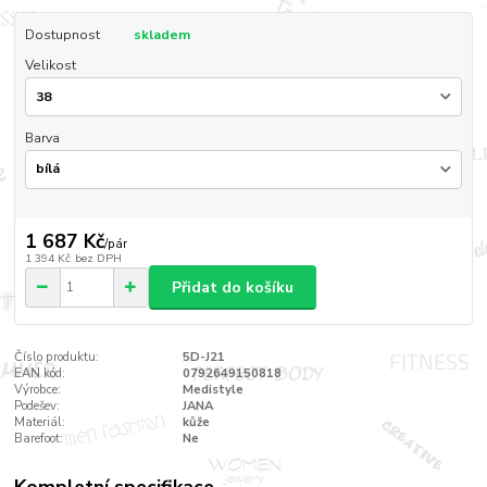
Dostupnost
skladem
Velikost
Barva
1 687 Kč
/
pár
1 394 Kč
bez DPH
Přidat do košíku
Číslo produktu:
5D-J21
EAN kód:
0792649150818
Výrobce:
Medistyle
Podešev:
JANA
Materiál:
kůže
Barefoot:
Ne