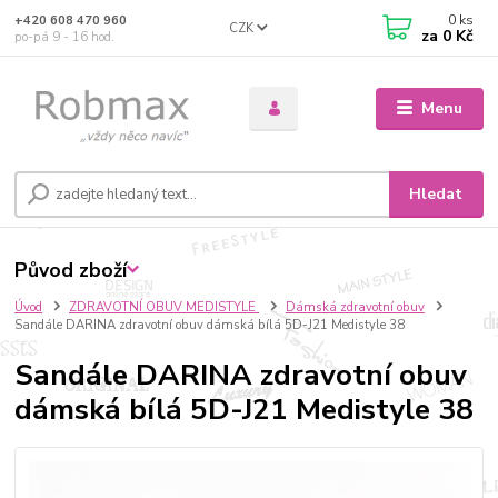
0
ks
+420 608 470 960
CZK
za
0 Kč
po-pá 9 - 16 hod.
Menu
Hledat
Původ zboží
Úvod
ZDRAVOTNÍ OBUV MEDISTYLE
Dámská zdravotní obuv
Sandále DARINA zdravotní obuv dámská bílá 5D-J21 Medistyle 38
Sandále DARINA zdravotní obuv
dámská bílá 5D-J21 Medistyle 38