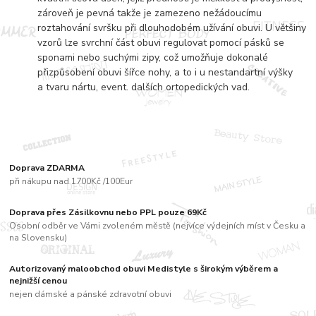
zároveň je pevná takže je zamezeno nežádoucímu
roztahování svršku při dlouhodobém užívání obuvi. U většiny
vzorů lze svrchní část obuvi regulovat pomocí pásků se
sponami nebo suchými zipy, což umožňuje dokonalé
přizpůsobení obuvi šířce nohy, a to i u nestandartní výšky
a tvaru nártu, event. dalších ortopedických vad.
Doprava ZDARMA
při nákupu nad 1700Kč /100Eur
Doprava přes Zásilkovnu nebo PPL pouze 69Kč
Osobní odběr ve Vámi zvoleném městě (nejvíce výdejních míst v Česku a
na Slovensku)
Autorizovaný maloobchod obuvi Medistyle s širokým výběrem a
nejnižší cenou
nejen dámské a pánské zdravotní obuvi