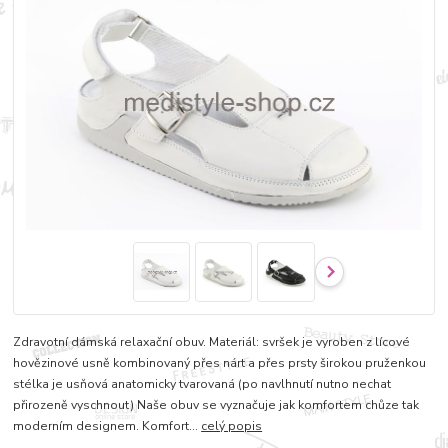
Zdravotní dámská relaxační obuv. Materiál: svršek je vyroben z lícové
hovězinové usně kombinovaný přes nárt a přes prsty širokou pruženkou
stélka je usňová anatomicky tvarovaná (po navlhnutí nutno nechat
přirozeně vyschnout) Naše obuv se vyznačuje jak komfortem chůze tak
moderním designem. Komfort...
celý popis