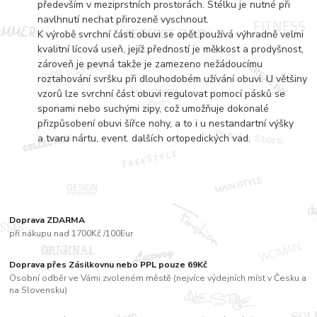
především v meziprstních prostorách. Stélku je nutné při
navlhnutí nechat přirozeně vyschnout.
K výrobě svrchní části obuvi se opět používá výhradně velmi
kvalitní lícová useň, jejíž předností je měkkost a prodyšnost,
zároveň je pevná takže je zamezeno nežádoucímu
roztahování svršku při dlouhodobém užívání obuvi. U většiny
vzorů lze svrchní část obuvi regulovat pomocí pásků se
sponami nebo suchými zipy, což umožňuje dokonalé
přizpůsobení obuvi šířce nohy, a to i u nestandartní výšky
a tvaru nártu, event. dalších ortopedických vad.
Doprava ZDARMA
při nákupu nad 1700Kč /100Eur
Doprava přes Zásilkovnu nebo PPL pouze 69Kč
Osobní odběr ve Vámi zvoleném městě (nejvíce výdejních míst v Česku a
na Slovensku)