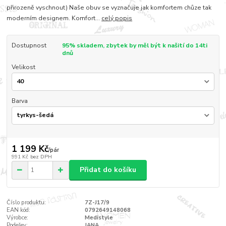
přirozeně vyschnout) Naše obuv se vyznačuje jak komfortem chůze tak
moderním designem. Komfort...
celý popis
Dostupnost
95% skladem, zbytek by měl být k našití do 14ti
dnů
Velikost
Barva
1 199 Kč
/
pár
991 Kč
bez DPH
Přidat do košíku
Číslo produktu:
7Z-J17/9
EAN kód:
0792649148068
Výrobce:
Medistyle
Podešev:
JANA