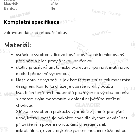
Materiál:
kůže
Barefoot:
Ne
Kompletní specifikace
Zdravotní dámská relaxační obuv.
Materiál:
svršek je vyroben z lícové hovězinové usně kombinovaný
přes nárt a přes prsty širokou pruženkou
stélka je usňová anatomicky tvarovaná (po navlhnutí nutno
nechat přirozeně vyschnout)
Naše obuv se vyznačuje jak komfortem chůze tak moderním
designem. Komfortu chůze je dosaženo díky použití
kvalitních lehčených materiálů použitých na výrobu podešví
s anatomickým tvarováním v oblasti největšího zatížení
chodidla.
Stélka je vyrobena prakticky výhradně z jemné, prodyšné
usně, která umožňuje pokožce chodidla dýchat, odvádí pot
při zvýšeném pocení nohou, čímž omezuje vznik
mikrobiálních, event. mykotických onemocnění kůže nohou,