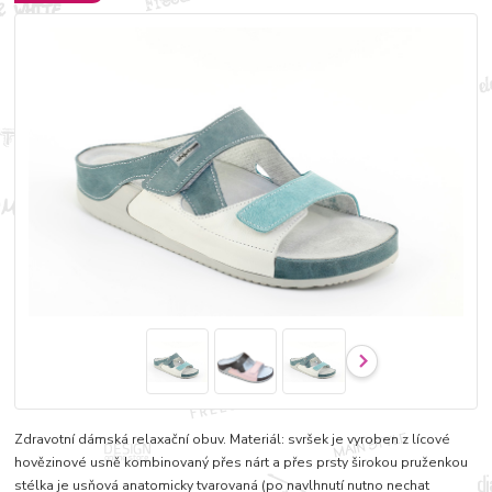
Zdravotní dámská relaxační obuv. Materiál: svršek je vyroben z lícové
hovězinové usně kombinovaný přes nárt a přes prsty širokou pruženkou
stélka je usňová anatomicky tvarovaná (po navlhnutí nutno nechat