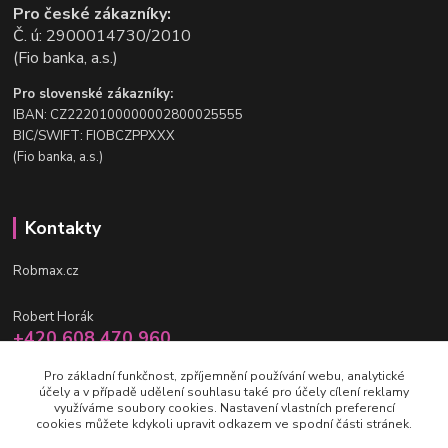
Pro české zákazníky:
Č. ú: 2900014730/2010
(Fio banka, a.s.)
Pro slovenské zákazníky:
IBAN: CZ2220100000002800025555
BIC/SWIFT: FIOBCZPPXXX
(Fio banka, a.s.)
Kontakty
Robmax.cz
Robert Horák
+420 608 470 960
po-pá 9 - 16 hod.
Pro základní funkčnost, zpříjemnění používání webu, analytické
účely a v případě udělení souhlasu také pro účely cílení reklamy
info@robmax.cz
využíváme soubory cookies. Nastavení vlastních preferencí
cookies můžete kdykoli upravit odkazem ve spodní části stránek.