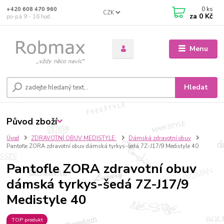
0
ks
+420 608 470 960
CZK
za
0 Kč
po-pá 9 - 16 hod.
Menu
Hledat
Původ zboží
Úvod
ZDRAVOTNÍ OBUV MEDISTYLE
Dámská zdravotní obuv
Pantofle ZORA zdravotní obuv dámská tyrkys-šedá 7Z-J17/9 Medistyle 40
Pantofle ZORA zdravotní obuv
dámská tyrkys-šedá 7Z-J17/9
Medistyle 40
TOP produkt