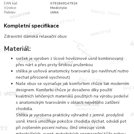
EAN kód:
0792649147924
Výrobce:
Medistyle
Podešev:
JANA
Kompletní specifikace
Zdravotní dámská relaxační obuv.
Materiál:
svršek je vyroben z lícové hovězinové usně kombinovaný
přes nárt a přes prsty širokou pruženkou
stélka je usňová anatomicky tvarovaná (po navlhnutí nutno
nechat přirozeně vyschnout)
Naše obuv se vyznačuje jak komfortem chůze tak moderním
designem. Komfortu chůze je dosaženo díky použití
kvalitních lehčených materiálů použitých na výrobu podešví
s anatomickým tvarováním v oblasti největšího zatížení
chodidla.
Stélka je vyrobena prakticky výhradně z jemné, prodyšné
usně, která umožňuje pokožce chodidla dýchat, odvádí pot
při zvýšeném pocení nohou, čímž omezuje vznik
mikrobiálních, event. mykotických onemocnění kůže nohou,