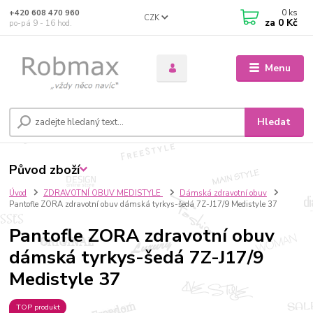
0
ks
+420 608 470 960
CZK
za
0 Kč
po-pá 9 - 16 hod.
Menu
Hledat
Původ zboží
Úvod
ZDRAVOTNÍ OBUV MEDISTYLE
Dámská zdravotní obuv
Pantofle ZORA zdravotní obuv dámská tyrkys-šedá 7Z-J17/9 Medistyle 37
Pantofle ZORA zdravotní obuv
dámská tyrkys-šedá 7Z-J17/9
Medistyle 37
TOP produkt