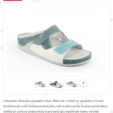
Zdravotní dámská relaxační obuv. Materiál: svršek je vyroben z lícové
hovězinové usně kombinovaný přes nárt a přes prsty širokou pruženkou
stélka je usňová anatomicky tvarovaná (po navlhnutí nutno nechat