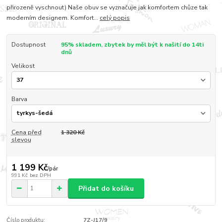
přirozeně vyschnout) Naše obuv se vyznačuje jak komfortem chůze tak
moderním designem. Komfort...
celý popis
Dostupnost
95% skladem, zbytek by měl být k našití do 14ti
dnů
Velikost
Barva
Cena před
1 320 Kč
slevou
1 199 Kč
/
pár
991 Kč
bez DPH
Přidat do košíku
Číslo produktu:
7Z-J17/9