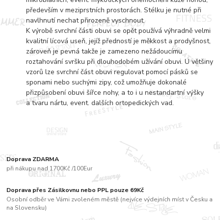
především v meziprstních prostorách. Stélku je nutné při
navlhnutí nechat přirozeně vyschnout.
K výrobě svrchní části obuvi se opět používá výhradně velmi
kvalitní lícová useň, jejíž předností je měkkost a prodyšnost,
zároveň je pevná takže je zamezeno nežádoucímu
roztahování svršku při dlouhodobém užívání obuvi. U většiny
vzorů lze svrchní část obuvi regulovat pomocí pásků se
sponami nebo suchými zipy, což umožňuje dokonalé
přizpůsobení obuvi šířce nohy, a to i u nestandartní výšky
a tvaru nártu, event. dalších ortopedických vad.
Doprava ZDARMA
při nákupu nad 1700Kč /100Eur
Doprava přes Zásilkovnu nebo PPL pouze 69Kč
Osobní odběr ve Vámi zvoleném městě (nejvíce výdejních míst v Česku a
na Slovensku)