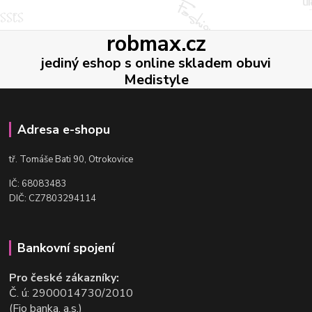
robmax.cz
jediný eshop s online skladem obuvi
Medistyle
Adresa e-shopu
t
ř. Tomáše Bati 90, Otrokovice
IČ: 68083483
DIČ: CZ7803294114
Bankovní spojení
Pro české zákazníky:
Č. ú: 2900014730/2010
(Fio banka, a.s.)