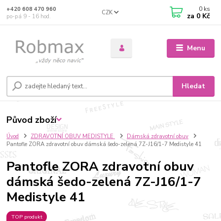
0
ks
+420 608 470 960
CZK
za
0 Kč
po-pá 9 - 16 hod.
Menu
Hledat
Původ zboží
Úvod
ZDRAVOTNÍ OBUV MEDISTYLE
Dámská zdravotní obuv
Pantofle ZORA zdravotní obuv dámská šedo-zelená 7Z-J16/1-7 Medistyle 41
Pantofle ZORA zdravotní obuv
dámská šedo-zelená 7Z-J16/1-7
Medistyle 41
TOP produkt