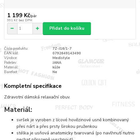
1 199 Kč
/
pár
991 Kč
bez DPH
Přidat do košíku
Číslo produktu:
7Z-J16/1-7
EAN kód:
0792649143490
Výrobce:
Medistyle
Podešev:
JANA
Materiál:
kůže
Barefoot:
Ne
Kompletní specifikace
Zdravotní dámská relaxační obuv.
Materiál:
svršek je vyroben z lícové hovězinové usně kombinovaný
přes nárt a přes prsty širokou pruženkou
stélka je usňová anatomicky tvarovaná (po navlhnutí nutno
nechat přirozeně vyschnout)