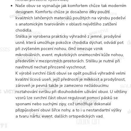
Naše obuv se vyznačuje jak komfortem chůze tak moderním
designem. Komfortu chůze je dosaženo díky použití
kvalitních lehčených materiálů použitých na výrobu podešví
s anatomickým tvarováním v oblasti největšího zatížení
chodidla.
Stélka je vyrobena prakticky výhradně z jemné, prodyšné
usně, která umožňuje pokožce chodidla dýchat, odvádí pot
při zvýšeném pocení nohou, čímž omezuje vznik
mikrobiálních, event. mykotických onemocnění kůže nohou,
především v meziprstních prostorách. Stélku je nutné při
navlhnutí nechat přirozeně vyschnout.
K výrobě svrchní části obuvi se opět používá výhradně velmi
kvalitní lícová useň, jejíž předností je měkkost a prodyšnost,
zároveň je pevná takže je zamezeno nežádoucímu
roztahování svršku při dlouhodobém užívání obuvi. U většiny
vzorů lze svrchní část obuvi regulovat pomocí pásků se
sponami nebo suchými zipy, což umožňuje dokonalé
přizpůsobení obuvi šířce nohy, a to i u nestandartní výšky
a tvaru nártu, event. dalších ortopedických vad.