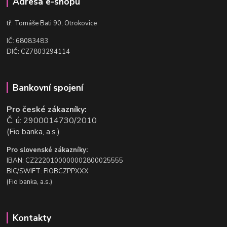
Adresa e-shopu
t
ř. Tomáše Bati 90, Otrokovice
IČ: 68083483
DIČ: CZ7803294114
Bankovní spojení
Pro české zákazníky:
Č. ú: 2900014730/2010
(Fio banka, a.s.)
Pro slovenské zákazníky:
IBAN: CZ2220100000002800025555
BIC/SWIFT: FIOBCZPPXXX
(Fio banka, a.s.)
Kontakty