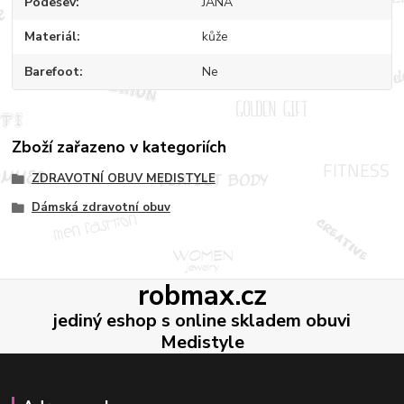
Podešev
JANA
Materiál
kůže
Barefoot
Ne
Zboží zařazeno v kategoriích
ZDRAVOTNÍ OBUV MEDISTYLE
Dámská zdravotní obuv
robmax.cz
jediný eshop s online skladem obuvi
Medistyle