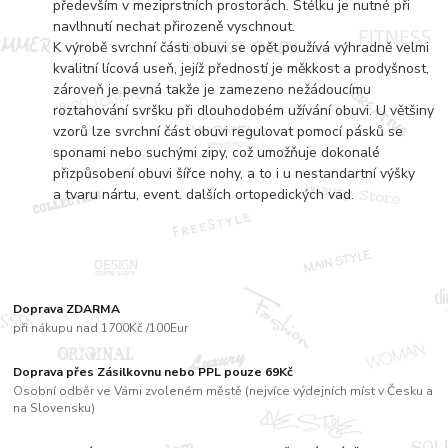
především v meziprstních prostorách. Stélku je nutné při
navlhnutí nechat přirozeně vyschnout.
K výrobě svrchní části obuvi se opět používá výhradně velmi
kvalitní lícová useň, jejíž předností je měkkost a prodyšnost,
zároveň je pevná takže je zamezeno nežádoucímu
roztahování svršku při dlouhodobém užívání obuvi. U většiny
vzorů lze svrchní část obuvi regulovat pomocí pásků se
sponami nebo suchými zipy, což umožňuje dokonalé
přizpůsobení obuvi šířce nohy, a to i u nestandartní výšky
a tvaru nártu, event. dalších ortopedických vad.
Doprava ZDARMA
při nákupu nad 1700Kč /100Eur
Doprava přes Zásilkovnu nebo PPL pouze 69Kč
Osobní odběr ve Vámi zvoleném městě (nejvíce výdejních míst v Česku a
na Slovensku)