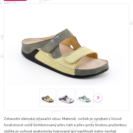
Zdravotní dámská relaxační obuv. Materiál: svršek je vyroben z lícové
hovězinové usně kombinovaný přes nárt a přes prsty širokou pruženkou
stélka je usňová anatomicky tvarovaná (po navlhnutí nutno nechat