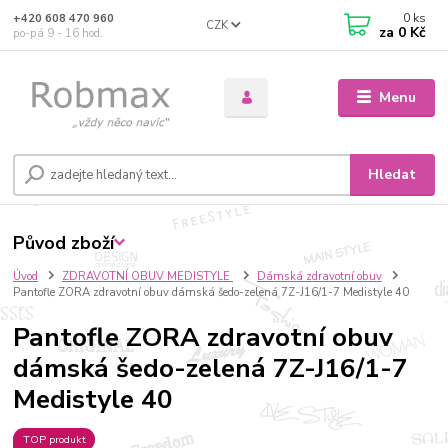
0
ks
+420 608 470 960
CZK
za
0 Kč
po-pá 9 - 16 hod.
Menu
Hledat
Původ zboží
Úvod
ZDRAVOTNÍ OBUV MEDISTYLE
Dámská zdravotní obuv
Pantofle ZORA zdravotní obuv dámská šedo-zelená 7Z-J16/1-7 Medistyle 40
Pantofle ZORA zdravotní obuv
dámská šedo-zelená 7Z-J16/1-7
Medistyle 40
TOP produkt