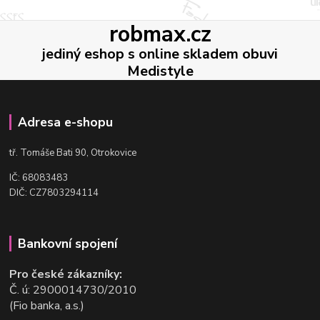
robmax.cz
jediný eshop s online skladem obuvi
Medistyle
Adresa e-shopu
t
ř. Tomáše Bati 90, Otrokovice
IČ: 68083483
DIČ: CZ7803294114
Bankovní spojení
Pro české zákazníky:
Č. ú: 2900014730/2010
(Fio banka, a.s.)