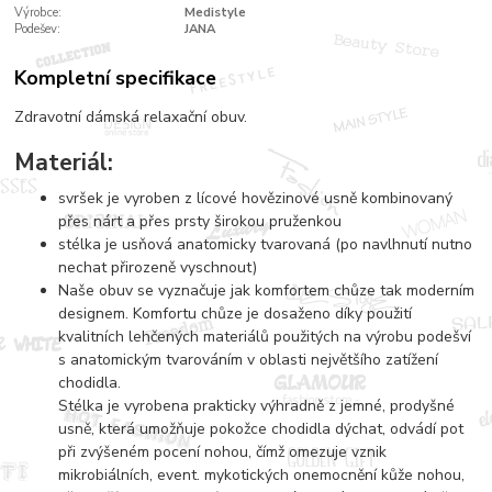
Výrobce:
Medistyle
Podešev:
JANA
Kompletní specifikace
Zdravotní dámská relaxační obuv.
Materiál:
svršek je vyroben z lícové hovězinové usně kombinovaný
přes nárt a přes prsty širokou pruženkou
stélka je usňová anatomicky tvarovaná (po navlhnutí nutno
nechat přirozeně vyschnout)
Naše obuv se vyznačuje jak komfortem chůze tak moderním
designem. Komfortu chůze je dosaženo díky použití
kvalitních lehčených materiálů použitých na výrobu podešví
s anatomickým tvarováním v oblasti největšího zatížení
chodidla.
Stélka je vyrobena prakticky výhradně z jemné, prodyšné
usně, která umožňuje pokožce chodidla dýchat, odvádí pot
při zvýšeném pocení nohou, čímž omezuje vznik
mikrobiálních, event. mykotických onemocnění kůže nohou,