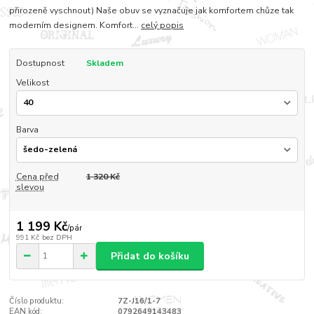
přirozeně vyschnout) Naše obuv se vyznačuje jak komfortem chůze tak
moderním designem. Komfort...
celý popis
Dostupnost
Skladem
Velikost
Barva
Cena před
1 320 Kč
slevou
1 199 Kč
/
pár
991 Kč
bez DPH
Přidat do košíku
Číslo produktu:
7Z-J16/1-7
EAN kód:
0792649143483