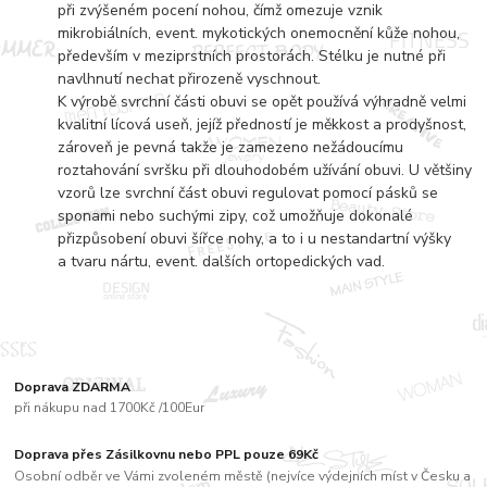
při zvýšeném pocení nohou, čímž omezuje vznik
mikrobiálních, event. mykotických onemocnění kůže nohou,
především v meziprstních prostorách. Stélku je nutné při
navlhnutí nechat přirozeně vyschnout.
K výrobě svrchní části obuvi se opět používá výhradně velmi
kvalitní lícová useň, jejíž předností je měkkost a prodyšnost,
zároveň je pevná takže je zamezeno nežádoucímu
roztahování svršku při dlouhodobém užívání obuvi. U většiny
vzorů lze svrchní část obuvi regulovat pomocí pásků se
sponami nebo suchými zipy, což umožňuje dokonalé
přizpůsobení obuvi šířce nohy, a to i u nestandartní výšky
a tvaru nártu, event. dalších ortopedických vad.
Doprava ZDARMA
při nákupu nad 1700Kč /100Eur
Doprava přes Zásilkovnu nebo PPL pouze 69Kč
Osobní odběr ve Vámi zvoleném městě (nejvíce výdejních míst v Česku a