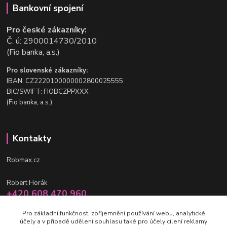
Bankovní spojení
Pro české zákazníky:
Č. ú: 2900014730/2010
(Fio banka, a.s.)
Pro slovenské zákazníky:
IBAN: CZ2220100000002800025555
BIC/SWIFT: FIOBCZPPXXX
(Fio banka, a.s.)
Kontakty
Robmax.cz
Robert Horák
+420 608 470 960
po-pá 9 - 16 hod.
Pro základní funkčnost, zpříjemnění používání webu, analytické
účely a v případě udělení souhlasu také pro účely cílení reklamy
info@robmax.cz