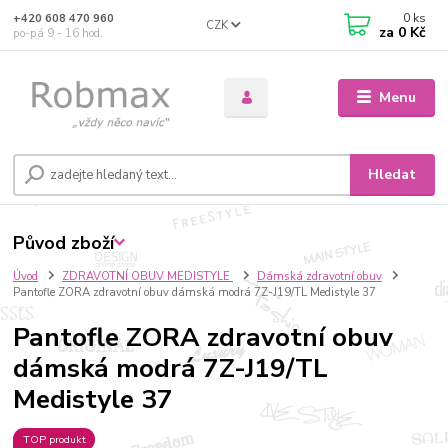
0
ks
+420 608 470 960
CZK
za
0 Kč
po-pá 9 - 16 hod.
Menu
Hledat
Původ zboží
Úvod
ZDRAVOTNÍ OBUV MEDISTYLE
Dámská zdravotní obuv
Pantofle ZORA zdravotní obuv dámská modrá 7Z-J19/TL Medistyle 37
Pantofle ZORA zdravotní obuv
dámská modrá 7Z-J19/TL
Medistyle 37
TOP produkt