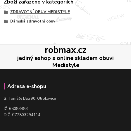
Zboží zařazeno v kategoriích
ZDRAVOTNÍ OBUV MEDISTYLE
Dámská zdravotní obuv
robmax.cz
jediný eshop s online skladem obuvi
Medistyle
Adresa e-shopu
t
ř. Tomáše Bati 90, Otrokovice
IČ: 68083483
DIČ: CZ7803294114