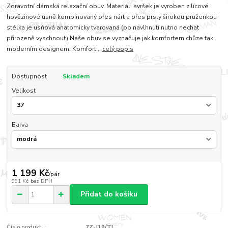
Zdravotní dámská relaxační obuv. Materiál: svršek je vyroben z lícové
hovězinové usně kombinovaný přes nárt a přes prsty širokou pruženkou
stélka je usňová anatomicky tvarovaná (po navlhnutí nutno nechat
přirozeně vyschnout) Naše obuv se vyznačuje jak komfortem chůze tak
moderním designem. Komfort...
celý popis
Dostupnost
Skladem
Velikost
Barva
1 199 Kč
/
pár
991 Kč
bez DPH
Přidat do košíku
Číslo produktu:
7Z-J19/TL