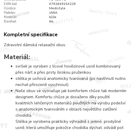
EAN kód:
0792649154229
Výrobce:
Medistyle
Podešev:
JANA
Materiál:
kůže
Barefoot:
Ne
Kompletní specifikace
Zdravotní dámská relaxační obuv.
Materiál:
svršek je vyroben z lícové hovězinové usně kombinovaný
přes nárt a přes prsty širokou pruženkou
stélka je usňová anatomicky tvarovaná (po navlhnutí nutno
nechat přirozeně vyschnout)
Naše obuv se vyznačuje jak komfortem chůze tak moderním
designem. Komfortu chůze je dosaženo díky použití
kvalitních lehčených materiálů použitých na výrobu podešví
s anatomickým tvarováním v oblasti největšího zatížení
chodidla.
Stélka je vyrobena prakticky výhradně z jemné, prodyšné
usně, která umožňuje pokožce chodidla dýchat, odvádí pot