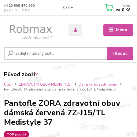
0
ks
+420 608 470 960
CZK
za
0 Kč
po-pá 9 - 16 hod.
Menu
Hledat
Původ zboží
Úvod
ZDRAVOTNÍ OBUV MEDISTYLE
Dámská zdravotní obuv
Pantofle ZORA zdravotní obuv dámská červená 7Z-J15/TL Medistyle 37
Pantofle ZORA zdravotní obuv
dámská červená 7Z-J15/TL
Medistyle 37
TOP produkt