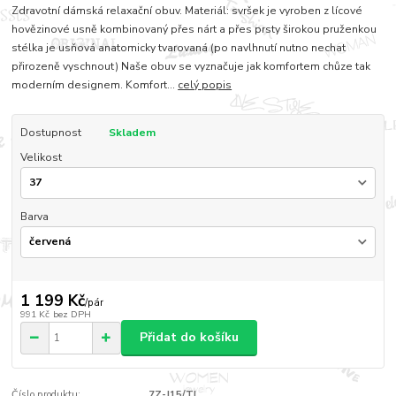
Zdravotní dámská relaxační obuv. Materiál: svršek je vyroben z lícové
hovězinové usně kombinovaný přes nárt a přes prsty širokou pruženkou
stélka je usňová anatomicky tvarovaná (po navlhnutí nutno nechat
přirozeně vyschnout) Naše obuv se vyznačuje jak komfortem chůze tak
moderním designem. Komfort...
celý popis
Dostupnost
Skladem
Velikost
Barva
1 199 Kč
/
pár
991 Kč
bez DPH
Přidat do košíku
Číslo produktu:
7Z-J15/TL