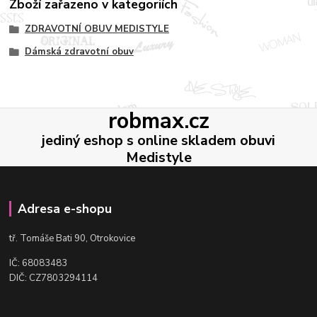
Zboží zařazeno v kategoriích
ZDRAVOTNÍ OBUV MEDISTYLE
Dámská zdravotní obuv
robmax.cz
jediný eshop s online skladem obuvi
Medistyle
Adresa e-shopu
t
ř. Tomáše Bati 90, Otrokovice
IČ: 68083483
DIČ: CZ7803294114