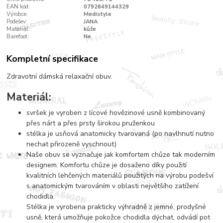
EAN kód:
0792649144329
Výrobce:
Medistyle
Podešev:
JANA
Materiál:
kůže
Barefoot:
Ne
Kompletní specifikace
Zdravotní dámská relaxační obuv.
Materiál:
svršek je vyroben z lícové hovězinové usně kombinovaný
přes nárt a přes prsty širokou pruženkou
stélka je usňová anatomicky tvarovaná (po navlhnutí nutno
nechat přirozeně vyschnout)
Naše obuv se vyznačuje jak komfortem chůze tak moderním
designem. Komfortu chůze je dosaženo díky použití
kvalitních lehčených materiálů použitých na výrobu podešví
s anatomickým tvarováním v oblasti největšího zatížení
chodidla.
Stélka je vyrobena prakticky výhradně z jemné, prodyšné
usně, která umožňuje pokožce chodidla dýchat, odvádí pot