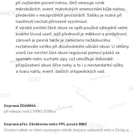
při zvýšeném pocení nohou, čímž omezuje vznik
mikrobiálních, event. mykotických onemocnění kůže nohou,
především v meziprstních prostorách. Stélku je nutné při
navlhnutí nechat přirozeně vyschnout.
K výrobě svrchní části obuvi se opět používá výhradně velmi
kvalitní lícová useň, jejíž předností je měkkost a prodyšnost,
zároveň je pevná takže je zamezeno nežádoucímu
roztahování svršku při dlouhodobém užívání obuvi. U většiny
vzorů lze svrchní část obuvi regulovat pomocí pásků se
sponami nebo suchými zipy, což umožňuje dokonalé
přizpůsobení obuvi šířce nohy, a to i u nestandartní výšky
a tvaru nártu, event. dalších ortopedických vad.
Doprava ZDARMA
při nákupu nad 1700Kč /100Eur
Doprava přes Zásilkovnu nebo PPL pouze 69Kč
Osobní odběr ve Vámi zvoleném městě (nejvíce výdejních míst v Česku a