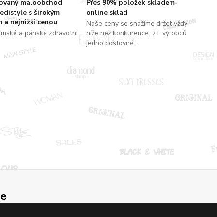
zovaný maloobchod
Přes 90% položek skladem-
edistyle s širokým
online sklad
 a nejnižší cenou
Naše ceny se snažíme držet vždy
ámské a pánské zdravotní
níže než konkurence. 7+ výrobců
jedno poštovné....
le