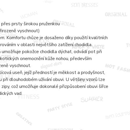
 přes prsty širokou pruženkou
přirozeně vyschnout)
 Komfortu chůze je dosaženo díky použití kvalitních
váním v oblasti největšího zatížení chodidla.
á umožňuje pokožce chodidla dýchat, odvádí pot při
mykotických onemocnění kůže nohou, především
ozeně vyschnout.
lícová useň, jejíž předností je měkkost a prodyšnost,
 při dlouhodobém užívání obuvi. U většiny vzorů lze
zipy, což umožňuje dokonalé přizpůsobení obuvi šířce
dických vad.