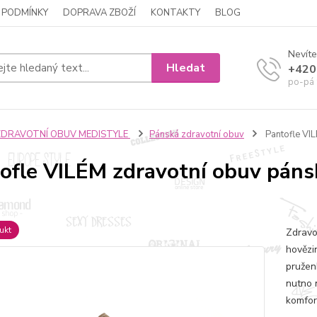
 PODMÍNKY
DOPRAVA ZBOŽÍ
KONTAKTY
BLOG
Nevíte
Hledat
+420
po-pá 
ZDRAVOTNÍ OBUV MEDISTYLE
Pánská zdravotní obuv
Pantofle VI
ofle VILÉM zdravotní obuv páns
ukt
Zdravo
hovězi
pružen
nutno 
komfor