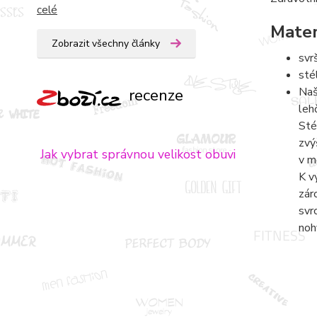
celé
Mater
Zobrazit všechny články
svr
sté
Naš
recenze
leh
Sté
zvý
Jak vybrat správnou velikost obuvi
v m
K v
zár
svr
noh