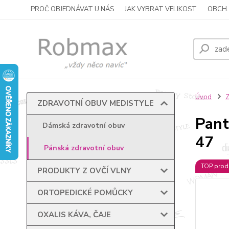
PROČ OBJEDNÁVAT U NÁS
JAK VYBRAT VELIKOST
OBCH.
Úvod
ZDRAVOTNÍ OBUV MEDISTYLE
Pant
Dámská zdravotní obuv
47
Pánská zdravotní obuv
TOP prod
PRODUKTY Z OVČÍ VLNY
ORTOPEDICKÉ POMŮCKY
OXALIS KÁVA, ČAJE