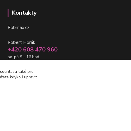
Kontakty
Robmax.cz
Robert Horák
+420 608 470 960
po-pá 9 - 16 hod.
info@robmax.cz
 souhlasu také pro
žete kdykoli upravit