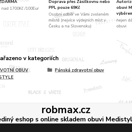
 ZDARMA
Doprava přes Zásilkovnu nebo
Autori
PPL pouze 69Kč
obuvi M
u nad 1700Kč /100Eur
výběrem
Osobní odběr ve Vámi zvoleném
městě (nejvíce výdejních míst v
nejen d
Česku a na Slovensku)
obuvi
zařazeno v kategoriích
VOTNÍ OBUV
Pánská zdravotní obuv
STYLE
robmax.cz
ediný eshop s online skladem obuvi Medisty