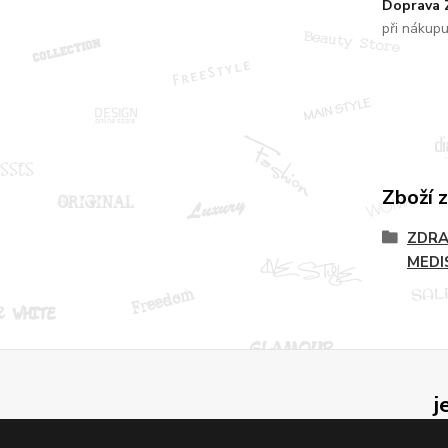
Doprava
při nákup
Zboží 
ZDRA
MEDI
j