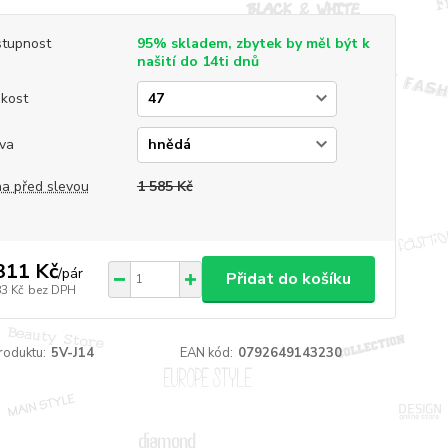
tupnost
95% skladem, zbytek by měl být k
našití do 14ti dnů
ikost
va
a před slevou
1 585 Kč
311 Kč
/
pár
Přidat do košíku
83 Kč
bez DPH
roduktu:
5V-J14
EAN kód:
0792649143230