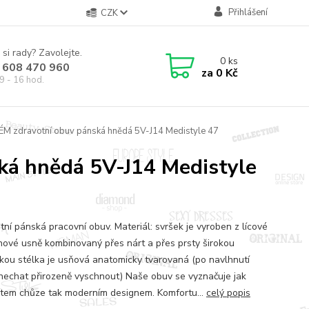
Přihlášení
CZK
 si rady? Zavolejte.
0
ks
 608 470 960
za
0 Kč
9 - 16 hod.
LÉM zdravotní obuv pánská hnědá 5V-J14 Medistyle 47
ká hnědá 5V-J14 Medistyle
tní pánská pracovní obuv. Materiál: svršek je vyroben z lícové
nové usně kombinovaný přes nárt a přes prsty širokou
kou stélka je usňová anatomicky tvarovaná (po navlhnutí
nechat přirozeně vyschnout) Naše obuv se vyznačuje jak
tem chůze tak moderním designem. Komfortu...
celý popis