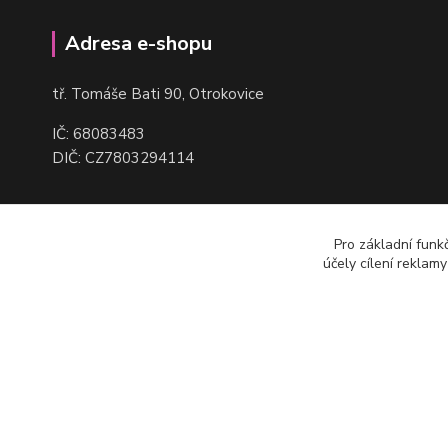
Adresa e-shopu
t
ř. Tomáše Bati 90, Otrokovice
IČ: 68083483
DIČ: CZ7803294114
Pro základní funk
účely cílení reklam
(c) Robmax 2015 - 2026