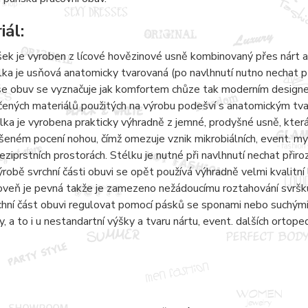
iál:
šek je vyroben z lícové hovězinové usně kombinovaný přes nárt a
lka je usňová anatomicky tvarovaná (po navlhnutí nutno nechat 
e obuv se vyznačuje jak komfortem chůze tak moderním designem.
čených materiálů použitých na výrobu podešví s anatomickým tvaro
lka je vyrobena prakticky výhradně z jemné, prodyšné usně, kter
šeném pocení nohou, čímž omezuje vznik mikrobiálních, event. 
eziprstních prostorách. Stélku je nutné při navlhnutí nechat přir
ýrobě svrchní části obuvi se opět používá výhradně velmi kvalitní 
oveň je pevná takže je zamezeno nežádoucímu roztahování svršku
chní část obuvi regulovat pomocí pásků se sponami nebo suchými 
y, a to i u nestandartní výšky a tvaru nártu, event. dalších ortope