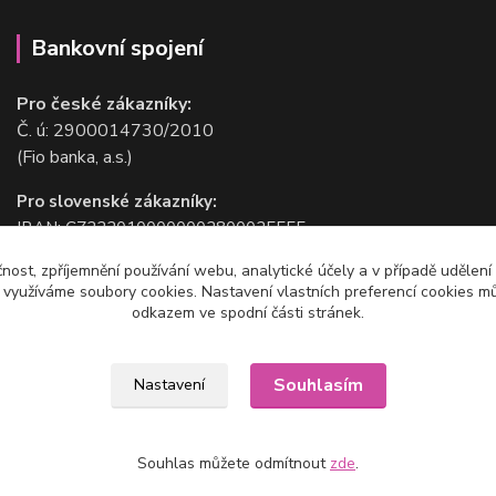
Bankovní spojení
Pro české zákazníky:
Č. ú: 2900014730/2010
(Fio banka, a.s.)
Pro slovenské zákazníky:
IBAN: CZ2220100000002800025555
BIC/SWIFT: FIOBCZPPXXX
čnost, zpříjemnění používání webu, analytické účely a v případě udělení
(Fio banka, a.s.)
y využíváme soubory cookies. Nastavení vlastních preferencí cookies mů
odkazem ve spodní části stránek.
Souhlasím
Nastavení
Souhlas můžete odmítnout
zde
.