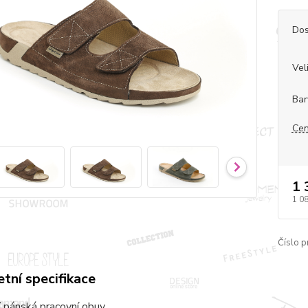
Dos
Vel
Bar
Cen
1 
1 0
Číslo p
tní specifikace
 pánská pracovní obuv.