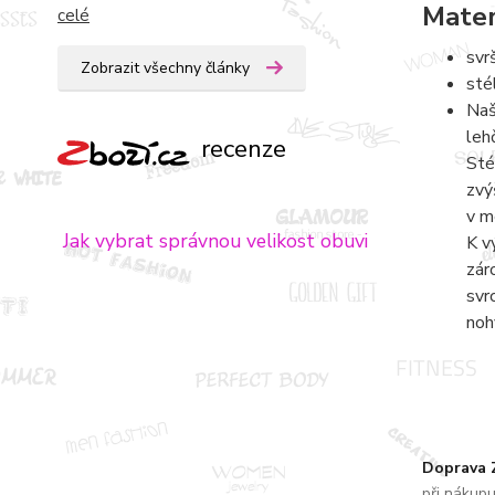
Mater
celé
svr
Zobrazit všechny články
sté
Naš
leh
recenze
Sté
zvý
v m
Jak vybrat správnou velikost obuvi
K v
zár
svr
noh
Doprava
při nákup