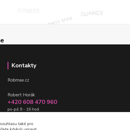
le
Kontakty
Robmax.cz
Robert Horák
+420 608 470 960
po-pá 9 - 16 hod.
info@robmax.cz
 souhlasu také pro
žete kdykoli upravit