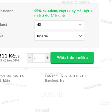
tupnost
95% skladem, zbytek by měl být k
našití do 14ti dnů
ikost
va
311 Kč
/
pár
Přidat do košíku
83 Kč
bez DPH
roduktu:
5V-J14
EAN kód:
0792649145210
l:
kůže
Barefoot:
Ne