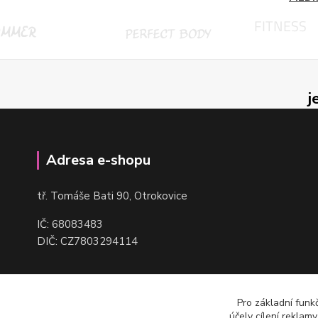
j
Adresa e-shopu
t
ř. Tomáše Bati 90, Otrokovice
IČ: 68083483
DIČ: CZ7803294114
Pro základní funk
účely cílení reklam