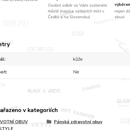
výběrem
Osobní odběr ve Vámi zvoleném
městě (nejvíce výdejních míst v
nejen d
Česku a na Slovensku)
obuvi
etry
ál
kůže
oot
Ne
zařazeno v kategoriích
VOTNÍ OBUV
Pánská zdravotní obuv
STYLE