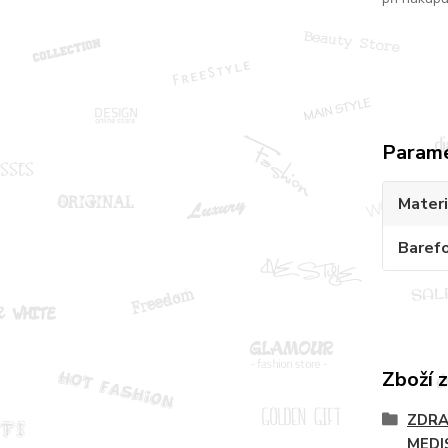
Param
Materi
Baref
Zboží 
ZDRA
MEDI