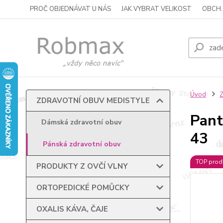
PROČ OBJEDNÁVAT U NÁS
JAK VYBRAT VELIKOST
OBCH.
Úvod
ZDRAVOTNÍ OBUV MEDISTYLE
Pant
Dámská zdravotní obuv
43
Pánská zdravotní obuv
TOP prod
PRODUKTY Z OVČÍ VLNY
ORTOPEDICKÉ POMŮCKY
OXALIS KÁVA, ČAJE