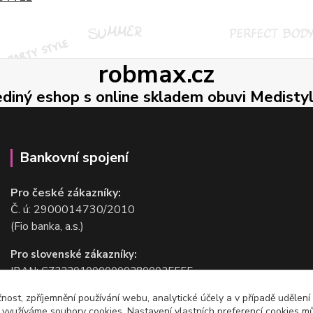
robmax.cz
ediný eshop s online skladem obuvi Medisty
Bankovní spojení
Pro české zákazníky:
Č. ú: 2900014730/2010
(Fio banka, a.s.)
Pro slovenské zákazníky:
IBAN: CZ2220100000002800025555
BIC/SWIFT: FIOBCZPPXXX
čnost, zpříjemnění používání webu, analytické účely a v případě udělení
(Fio banka, a.s.)
y využíváme soubory cookies. Nastavení vlastních preferencí cookies mů