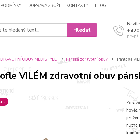
 PODMÍNKY
DOPRAVA ZBOŽÍ
KONTAKTY
BLOG
Nevíte
Hledat
+420
po-pá 
ZDRAVOTNÍ OBUV MEDISTYLE
Pánská zdravotní obuv
Pantofle VI
ofle VILÉM zdravotní obuv páns
ukt
Zdravo
hovězi
pružen
nutno 
komfor