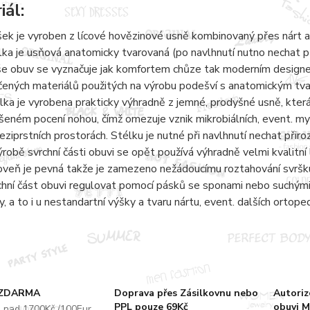
iál:
šek je vyroben z lícové hovězinové usně kombinovaný přes nárt a
lka je usňová anatomicky tvarovaná (po navlhnutí nutno nechat 
e obuv se vyznačuje jak komfortem chůze tak moderním designem.
čených materiálů použitých na výrobu podešví s anatomickým tvaro
lka je vyrobena prakticky výhradně z jemné, prodyšné usně, kter
šeném pocení nohou, čímž omezuje vznik mikrobiálních, event. 
eziprstních prostorách. Stélku je nutné při navlhnutí nechat přir
ýrobě svrchní části obuvi se opět používá výhradně velmi kvalitní 
oveň je pevná takže je zamezeno nežádoucímu roztahování svršku
chní část obuvi regulovat pomocí pásků se sponami nebo suchými 
y, a to i u nestandartní výšky a tvaru nártu, event. dalších ortope
 ZDARMA
Doprava přes Zásilkovnu nebo
Autori
PPL pouze 69Kč
obuvi M
u nad 1700Kč /100Eur