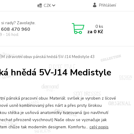
Přihlášení
CZK
 si rady? Zavolejte.
0
ks
 608 470 960
za
0 Kč
9 - 16 hod.
LÉM zdravotní obuv pánská hnědá 5V-J14 Medistyle 43
ká hnědá 5V-J14 Medistyle
tní pánská pracovní obuv. Materiál: svršek je vyroben z lícové
nové usně kombinovaný přes nárt a přes prsty širokou
kou stélka je usňová anatomicky tvarovaná (po navlhnutí
nechat přirozeně vyschnout) Naše obuv se vyznačuje jak
tem chůze tak moderním designem. Komfortu...
celý popis