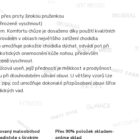
 přes prsty širokou pruženkou
přirozeně vyschnout)
 Komfortu chůze je dosaženo díky použití kvalitních
váním v oblasti největšího zatížení chodidla.
á umožňuje pokožce chodidla dýchat, odvádí pot při
mykotických onemocnění kůže nohou, především
ozeně vyschnout.
lícová useň, jejíž předností je měkkost a prodyšnost,
 při dlouhodobém užívání obuvi. U většiny vzorů lze
zipy, což umožňuje dokonalé přizpůsobení obuvi šířce
dických vad.
zovaný maloobchod
Přes 90% položek skladem-
edistyle s širokým
online sklad