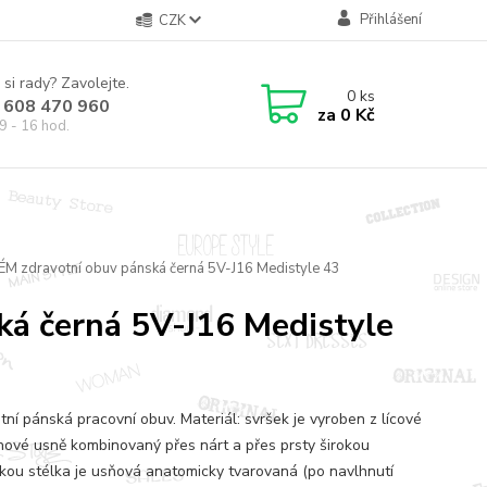
Přihlášení
CZK
 si rady? Zavolejte.
0
ks
 608 470 960
za
0 Kč
9 - 16 hod.
ÉM zdravotní obuv pánská černá 5V-J16 Medistyle 43
ká černá 5V-J16 Medistyle
tní pánská pracovní obuv. Materiál: svršek je vyroben z lícové
nové usně kombinovaný přes nárt a přes prsty širokou
kou stélka je usňová anatomicky tvarovaná (po navlhnutí