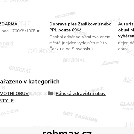
 ZDARMA
Doprava přes Zásilkovnu nebo
Autori
PPL pouze 69Kč
obuvi M
u nad 1700Kč /100Eur
výběrem
Osobní odběr ve Vámi zvoleném
městě (nejvíce výdejních míst v
nejen d
Česku a na Slovensku)
obuvi
zařazeno v kategoriích
VOTNÍ OBUV
Pánská zdravotní obuv
STYLE
robmax.cz