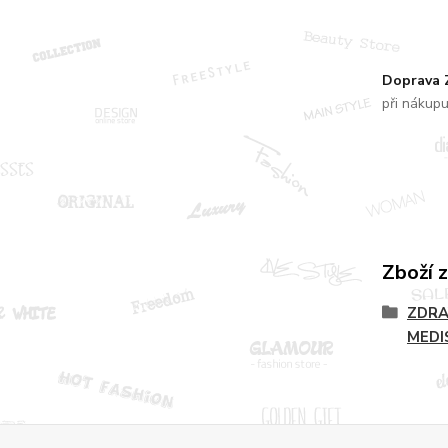
Doprava
při nákup
Zboží 
ZDRA
MEDI