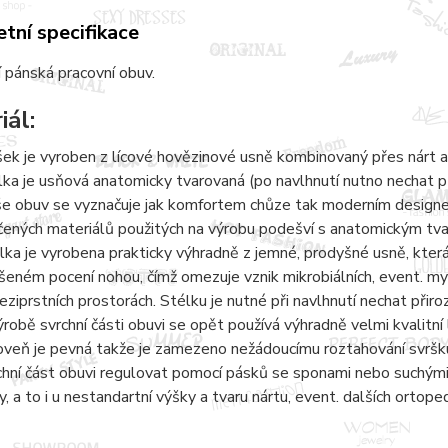
tní specifikace
 pánská pracovní obuv.
iál:
šek je vyroben z lícové hovězinové usně kombinovaný přes nárt a
lka je usňová anatomicky tvarovaná (po navlhnutí nutno nechat 
e obuv se vyznačuje jak komfortem chůze tak moderním designem.
čených materiálů použitých na výrobu podešví s anatomickým tvaro
lka je vyrobena prakticky výhradně z jemné, prodyšné usně, kter
šeném pocení nohou, čímž omezuje vznik mikrobiálních, event. 
eziprstních prostorách. Stélku je nutné při navlhnutí nechat přir
ýrobě svrchní části obuvi se opět používá výhradně velmi kvalitní 
oveň je pevná takže je zamezeno nežádoucímu roztahování svršku
chní část obuvi regulovat pomocí pásků se sponami nebo suchými 
y, a to i u nestandartní výšky a tvaru nártu, event. dalších ortope