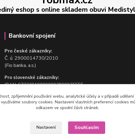
ediný eshop s online skladem obuvi Medisty
Bankovní spojení
Pro české zákazníky:
Č. ú: 2900014730/2010
(Fio banka, a.s.)
Pro slovenské zákazníky:
IBAN: CZ2220100000002800025555
BIC/SWIFT: FIOBCZPPXXX
čnost, zpříjemnění používání webu, analytické účely a v případě udělení
(Fio banka, a.s.)
y využíváme soubory cookies. Nastavení vlastních preferencí cookies mů
odkazem ve spodní části stránek.
Souhlasím
Nastavení