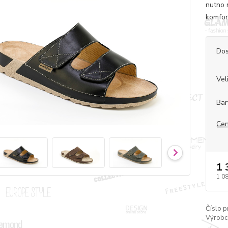
nutno 
komfor
Dos
Vel
Bar
Cen
1 
1 0
Číslo p
Výrobc