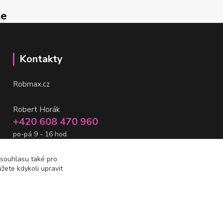
le
Kontakty
Robmax.cz
Robert Horák
+420 608 470 960
po-pá 9 - 16 hod.
info@robmax.cz
 souhlasu také pro
žete kdykoli upravit