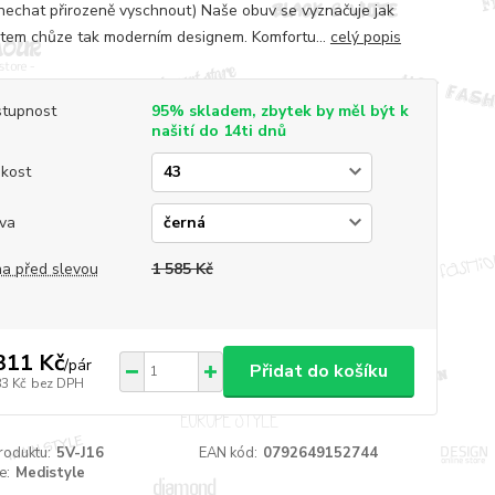
nechat přirozeně vyschnout) Naše obuv se vyznačuje jak
tem chůze tak moderním designem. Komfortu...
celý popis
tupnost
95% skladem, zbytek by měl být k
našití do 14ti dnů
ikost
va
a před slevou
1 585 Kč
311 Kč
/
pár
Přidat do košíku
83 Kč
bez DPH
roduktu:
5V-J16
EAN kód:
0792649152744
e:
Medistyle