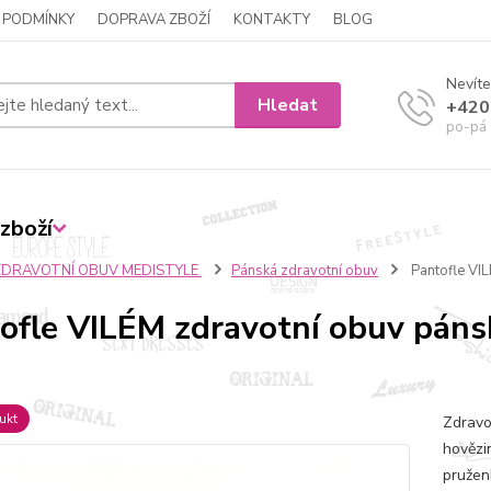
 PODMÍNKY
DOPRAVA ZBOŽÍ
KONTAKTY
BLOG
Nevíte
Hledat
+420
po-pá 
zboží
ZDRAVOTNÍ OBUV MEDISTYLE
Pánská zdravotní obuv
Pantofle VIL
ofle VILÉM zdravotní obuv páns
ukt
Zdravo
hovězi
pružen