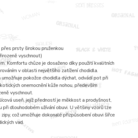
 přes prsty širokou pruženkou
přirozeně vyschnout)
 Komfortu chůze je dosaženo díky použití kvalitních
váním v oblasti největšího zatížení chodidla.
á umožňuje pokožce chodidla dýchat, odvádí pot při
mykotických onemocnění kůže nohou, především
ozeně vyschnout.
lícová useň, jejíž předností je měkkost a prodyšnost,
 při dlouhodobém užívání obuvi. U většiny vzorů lze
zipy, což umožňuje dokonalé přizpůsobení obuvi šířce
dických vad.