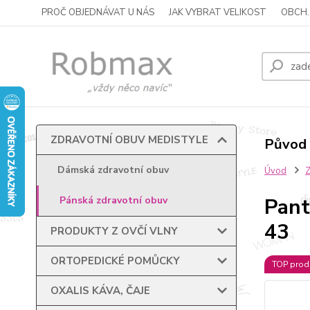
PROČ OBJEDNÁVAT U NÁS
JAK VYBRAT VELIKOST
OBCH.
ZDRAVOTNÍ OBUV MEDISTYLE
Původ 
Dámská zdravotní obuv
Úvod
Pant
Pánská zdravotní obuv
43
PRODUKTY Z OVČÍ VLNY
ORTOPEDICKÉ POMŮCKY
TOP prod
OXALIS KÁVA, ČAJE