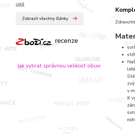
celé
Komple
Zobrazit všechny články
Zdravotní
Mater
recenze
svr
sté
Naš
Jak vybrat správnou velikost obuvi
leh
Sté
zvý
v m
K v
zár
svr
noh