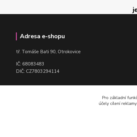
j
Adresa e-shopu
t
ř. Tomáše Bati 90, Otrokovice
IČ: 68083483
DIČ: CZ7803294114
Pro základní funk
účely cílení reklam